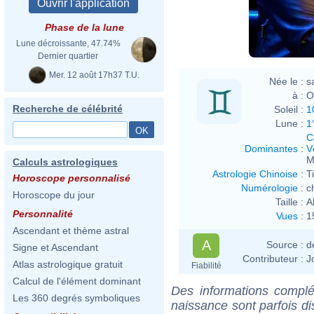
Phase de la lune
Lune décroissante, 47.74%
Dernier quartier
Mer. 12 août 17h37 T.U.
Née le :
s
à :
O
Recherche de célébrité
Soleil :
1
Lune :
1
C
Dominantes
:
V
M
Calculs astrologiques
Astrologie Chinoise
:
T
Horoscope personnalisé
Numérologie
:
c
Horoscope du jour
Taille :
A
Personnalité
Vues
:
1
Ascendant et thème astral
A
Source :
d
Signe et Ascendant
Contributeur :
J
Atlas astrologique gratuit
Fiabilité
Calcul de l'élément dominant
Des informations complé
Les 360 degrés symboliques
naissance sont parfois di