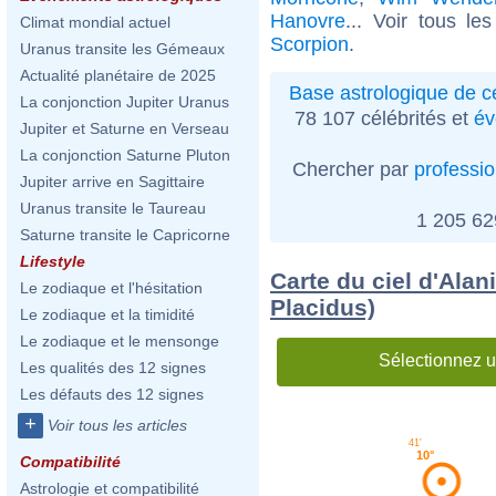
Hanovre
... Voir tous le
Climat mondial actuel
Scorpion
.
Uranus transite les Gémeaux
Actualité planétaire de 2025
Base astrologique de cé
La conjonction Jupiter Uranus
78 107 célébrités et
év
Jupiter et Saturne en Verseau
La conjonction Saturne Pluton
Chercher par
professi
Jupiter arrive en Sagittaire
Uranus transite le Taureau
1 205 6
Saturne transite le Capricorne
Lifestyle
Carte du ciel d'Alan
Le zodiaque et l'hésitation
Placidus)
Le zodiaque et la timidité
Le zodiaque et le mensonge
Sélectionnez u
Les qualités des 12 signes
Les défauts des 12 signes
+
Voir tous les articles
41'
10°
Compatibilité
Astrologie et compatibilité