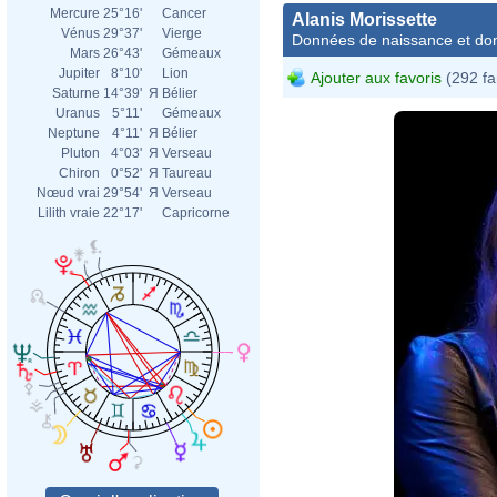
Mercure
25°16'
Cancer
Alanis Morissette
Vénus
29°37'
Vierge
Données de naissance et dom
Mars
26°43'
Gémeaux
Jupiter
8°10'
Lion
Ajouter aux favoris
(292 fa
Saturne
14°39'
Я
Bélier
Uranus
5°11'
Gémeaux
Neptune
4°11'
Я
Bélier
Pluton
4°03'
Я
Verseau
Chiron
0°52'
Я
Taureau
Nœud vrai
29°54'
Я
Verseau
Lilith vraie
22°17'
Capricorne