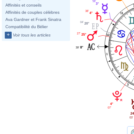
58'
3°
Affinités et conseils
38'
Affinités de couples célèbres
4°
11
Ava Gardner et Frank Sinatra
04'
20°
Compatibilité du Bélier
+
27'
25°
Voir tous les articles
12
8°
39'
1
2
3
4°
07'
24
03'