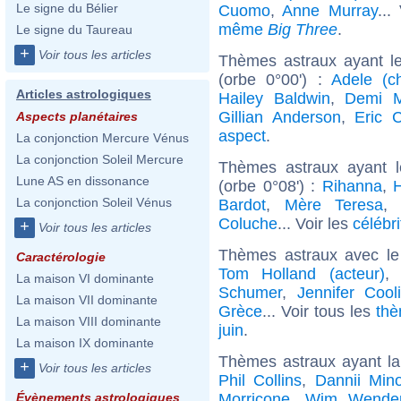
Le signe du Bélier
Cuomo
,
Anne Murray
...
même
Big Three
.
Le signe du Taureau
+
Voir tous les articles
Thèmes astraux ayant l
(orbe 0°00') :
Adele (c
Articles astrologiques
Hailey Baldwin
,
Demi 
Gillian Anderson
,
Eric C
Aspects planétaires
aspect
.
La conjonction Mercure Vénus
La conjonction Soleil Mercure
Thèmes astraux ayant 
Lune AS en dissonance
(orbe 0°08') :
Rihanna
,
H
La conjonction Soleil Vénus
Bardot
,
Mère Teresa
Coluche
... Voir les
célébr
+
Voir tous les articles
Thèmes astraux avec le
Caractérologie
Tom Holland (acteur)
La maison VI dominante
Schumer
,
Jennifer Cool
La maison VII dominante
Grèce
... Voir tous les
thè
La maison VIII dominante
juin
.
La maison IX dominante
Thèmes astraux ayant la
+
Voir tous les articles
Phil Collins
,
Dannii Min
Morricone
,
Wim Wende
Évènements astrologiques