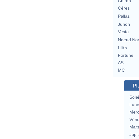
Chiron
Cérès
Pallas
Junon
Vesta
Noeud No
Lilith
Fortune
AS
MC
Pl
Solei
Lun
Merc
Vén
Mar
Jupit