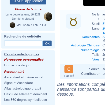
Phase de la lune
Né le :
j
Lune décroissante, 16.82%
à :
B
Dernier croissant
Soleil :
8
Mer. 12 août 17h37 T.U.
Lune :
2
T
Recherche de célébrité
Dominantes
:
S
M
Astrologie Chinoise
:
C
Numérologie
:
c
Calculs astrologiques
Taille :
J
Vues
:
1
Horoscope personnalisé
Horoscope du jour
C
Source :
s
Personnalité
Contributeur :
L
Fiabilité
Ascendant et thème astral
Signe et Ascendant
Des informations complé
Atlas astrologique gratuit
naissance sont parfois di
dessous.
Calcul de l'élément dominant
Les 360 degrés symboliques