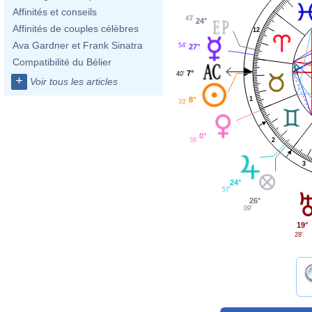
Affinités et conseils
43'
24°
Affinités de couples célèbres
12
Ava Gardner et Frank Sinatra
54'
27°
Compatibilité du Bélier
7°
40'
+
Voir tous les articles
1
8°
33'
0°
36'
2
3
24°
57'
26°
09'
19°
28'