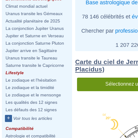
Base astrologique de
Climat mondial actuel
Uranus transite les Gémeaux
78 146 célébrités et
év
Actualité planétaire de 2025
La conjonction Jupiter Uranus
Chercher par
professi
Jupiter et Saturne en Verseau
La conjonction Saturne Pluton
1 207 2
Jupiter arrive en Sagittaire
Uranus transite le Taureau
Carte du ciel de Jer
Saturne transite le Capricorne
Placidus)
Lifestyle
Le zodiaque et l'hésitation
Sélectionnez u
Le zodiaque et la timidité
Le zodiaque et le mensonge
Les qualités des 12 signes
Les défauts des 12 signes
04'
+
Voir tous les articles
20°
Compatibilité
11
Astrologie et compatibilité