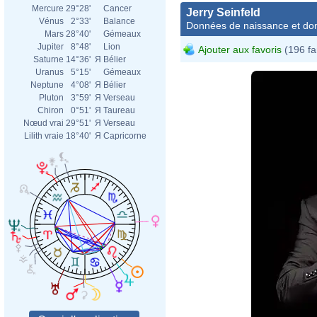
Mercure
29°28'
Cancer
Jerry Seinfeld
Vénus
2°33'
Balance
Données de naissance et dom
Mars
28°40'
Gémeaux
Jupiter
8°48'
Lion
Ajouter aux favoris
(196 fa
Saturne
14°36'
Я
Bélier
Uranus
5°15'
Gémeaux
Neptune
4°08'
Я
Bélier
Pluton
3°59'
Я
Verseau
Chiron
0°51'
Я
Taureau
Nœud vrai
29°51'
Я
Verseau
Lilith vraie
18°40'
Я
Capricorne