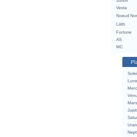
Junon
Vesta
Noeud No
Lilith
Fortune
AS
MC
Pl
Solei
Lun
Merc
Vén
Mar
Jupit
Satu
Uran
Nept