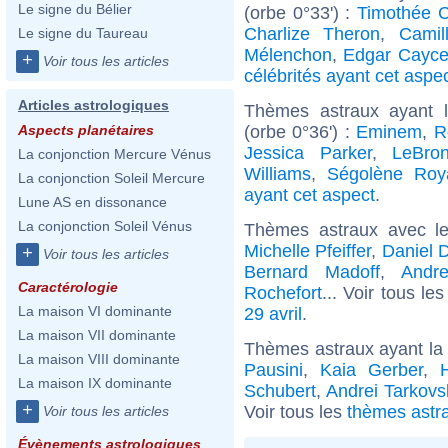
Le signe du Bélier
(orbe 0°33') :
Timothée 
Charlize Theron
,
Camil
Le signe du Taureau
Mélenchon
,
Edgar Cayc
+
Voir tous les articles
célébrités ayant cet aspe
Articles astrologiques
Thèmes astraux ayant 
(orbe 0°36') :
Eminem
,
R
Aspects planétaires
Jessica Parker
,
LeBro
La conjonction Mercure Vénus
Williams
,
Ségolène Roy
La conjonction Soleil Mercure
ayant cet aspect
.
Lune AS en dissonance
La conjonction Soleil Vénus
Thèmes astraux avec l
Michelle Pfeiffer
,
Daniel 
+
Voir tous les articles
Bernard Madoff
,
Andr
Caractérologie
Rochefort
... Voir tous le
La maison VI dominante
29 avril
.
La maison VII dominante
Thèmes astraux ayant la
La maison VIII dominante
Pausini
,
Kaia Gerber
,
La maison IX dominante
Schubert
,
Andrei Tarkovs
+
Voir tous les
thèmes astr
Voir tous les articles
Évènements astrologiques