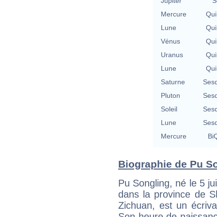
Jupiter
S
Mercure
Qui
Lune
Qui
Vénus
Qui
Uranus
Qui
Lune
Qui
Saturne
Sesq
Pluton
Sesq
Soleil
Sesq
Lune
Sesq
Mercure
BiQ
Biographie de Pu Son
Pu Songling, né le 5 j
dans la province de S
Zichuan, est un écriva
Son heure de naissance