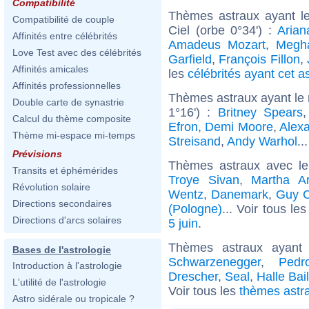
Compatibilité
Thèmes astraux ayant le
Compatibilité de couple
Ciel (orbe 0°34') :
Arian
Affinités entre célébrités
Amadeus Mozart
,
Megh
Love Test avec des célébrités
Garfield
,
François Fillon
,
Affinités amicales
les
célébrités ayant cet a
Affinités professionnelles
Thèmes astraux ayant le
Double carte de synastrie
1°16') :
Britney Spears
Calcul du thème composite
Efron
,
Demi Moore
,
Alex
Thème mi-espace mi-temps
Streisand
,
Andy Warhol
..
Prévisions
Thèmes astraux avec l
Transits et éphémérides
Troye Sivan
,
Martha Ar
Révolution solaire
Wentz
,
Danemark
,
Guy C
Directions secondaires
(Pologne)
... Voir tous le
Directions d'arcs solaires
5 juin
.
Thèmes astraux ayant
Bases de l'astrologie
Schwarzenegger
,
Pedr
Introduction à l'astrologie
Drescher
,
Seal
,
Halle Bai
L'utilité de l'astrologie
Voir tous les
thèmes astra
Astro sidérale ou tropicale ?