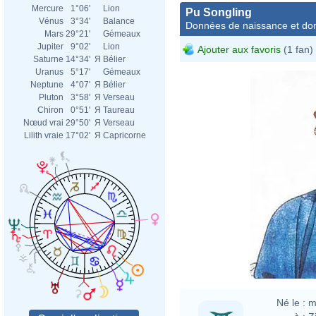
Mercure
1°06'
Lion
Pu Songling
Vénus
3°34'
Balance
Données de naissance et dom
Mars
29°21'
Gémeaux
Jupiter
9°02'
Lion
Ajouter aux favoris
(1 fan)
Saturne
14°34'
Я
Bélier
Uranus
5°17'
Gémeaux
Neptune
4°07'
Я
Bélier
Pluton
3°58'
Я
Verseau
Chiron
0°51'
Я
Taureau
Nœud vrai
29°50'
Я
Verseau
Lilith vraie
17°02'
Я
Capricorne
Né le :
m