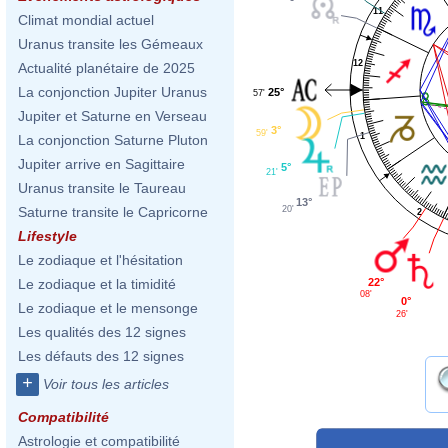
11
Climat mondial actuel
Uranus transite les Gémeaux
12
Actualité planétaire de 2025
La conjonction Jupiter Uranus
25°
57'
Jupiter et Saturne en Verseau
3°
59'
1
La conjonction Saturne Pluton
Jupiter arrive en Sagittaire
5°
21'
Uranus transite le Taureau
13°
20'
Saturne transite le Capricorne
2
Lifestyle
Le zodiaque et l'hésitation
22°
Le zodiaque et la timidité
08'
0°
Le zodiaque et le mensonge
26'
Les qualités des 12 signes
Les défauts des 12 signes
+
Voir tous les articles
Compatibilité
Astrologie et compatibilité