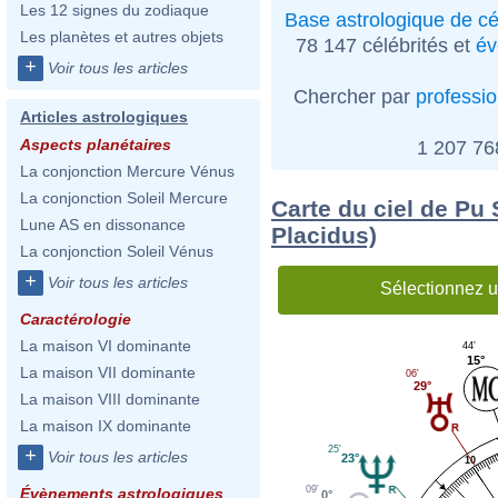
Les 12 signes du zodiaque
Base astrologique de cé
Les planètes et autres objets
78 147 célébrités et
év
+
Voir tous les articles
Chercher par
professi
Articles astrologiques
Aspects planétaires
1 207 7
La conjonction Mercure Vénus
La conjonction Soleil Mercure
Carte du ciel de Pu
Lune AS en dissonance
Placidus)
La conjonction Soleil Vénus
+
Voir tous les articles
Sélectionnez u
Caractérologie
La maison VI dominante
44'
15°
La maison VII dominante
06'
29°
La maison VIII dominante
La maison IX dominante
25'
+
Voir tous les articles
23°
10
09'
Évènements astrologiques
0°