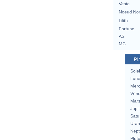
Vesta
Noeud No
Lilith
Fortune
AS
MC
Pl
Solei
Lun
Merc
Vén
Mar
Jupit
Satu
Uran
Nept
Plut