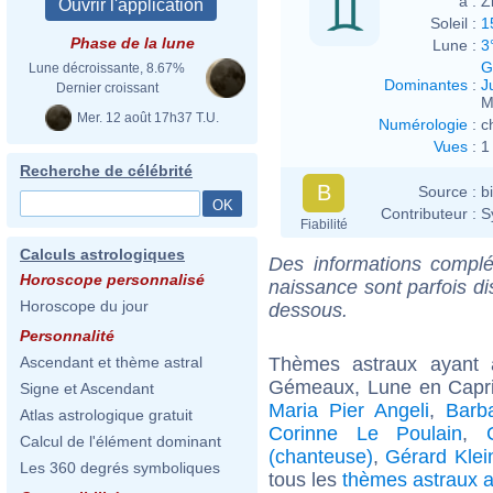
à :
Z
Soleil :
1
Phase de la lune
Lune :
3
G
Lune décroissante, 8.67%
Dominantes
:
J
Dernier croissant
M
Mer. 12 août 17h37 T.U.
Numérologie
:
c
Vues
:
1
Recherche de célébrité
B
Source :
b
Contributeur :
S
Fiabilité
Calculs astrologiques
Des informations complé
Horoscope personnalisé
naissance sont parfois di
Horoscope du jour
dessous.
Personnalité
Thèmes astraux ayant
Ascendant et thème astral
Gémeaux, Lune en Capric
Signe et Ascendant
Maria Pier Angeli
,
Barb
Atlas astrologique gratuit
Corinne Le Poulain
,
Calcul de l'élément dominant
(chanteuse)
,
Gérard Klein
Les 360 degrés symboliques
tous les
thèmes astraux 