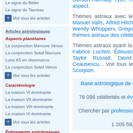
Le signe du Bélier
aspect
.
Le signe du Taureau
Thèmes astraux avec l
+
Voir tous les articles
Manuel Valls
,
Alfred Hitc
Wendy Whoppers
,
Grégor
Articles astrologiques
thèmes astraux des céléb
Aspects planétaires
Thèmes astraux ayant la
La conjonction Mercure Vénus
Fabrice Luchini
,
Édouard
La conjonction Soleil Mercure
Taylor Russell
,
David
Lune AS en dissonance
Ceausescu
... Voir tous 
La conjonction Soleil Vénus
Scorpion
.
+
Voir tous les articles
Base astrologique de 
Caractérologie
La maison VI dominante
78 096 célébrités et
év
La maison VII dominante
La maison VIII dominante
Chercher par
professi
La maison IX dominante
+
Voir tous les articles
1 205 5
Évènements astrologiques