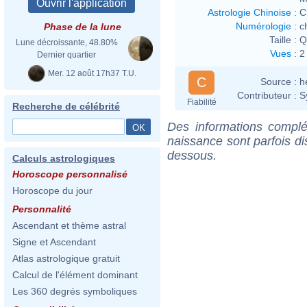
Astrologie Chinoise
:
C
Numérologie
:
c
Phase de la lune
Taille :
Q
Lune décroissante, 48.80%
Vues
:
2
Dernier quartier
Mer. 12 août 17h37 T.U.
C
Source :
h
Contributeur :
S
Fiabilité
Recherche de célébrité
Des informations complé
naissance sont parfois di
dessous.
Calculs astrologiques
Horoscope personnalisé
Horoscope du jour
Personnalité
Ascendant et thème astral
Signe et Ascendant
Atlas astrologique gratuit
Calcul de l'élément dominant
Les 360 degrés symboliques