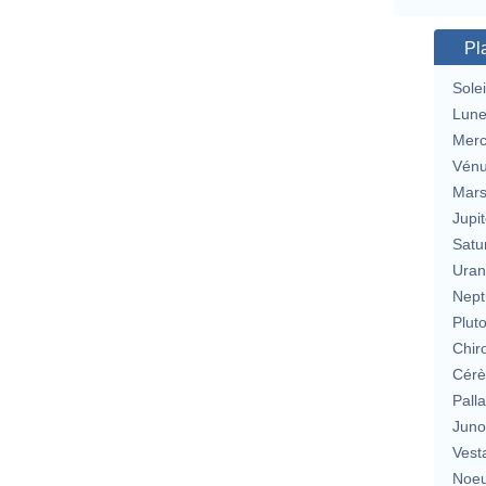
Pl
Solei
Lun
Merc
Vén
Mar
Jupit
Satu
Uran
Nept
Plut
Chir
Cérè
Pall
Jun
Vest
Noeu