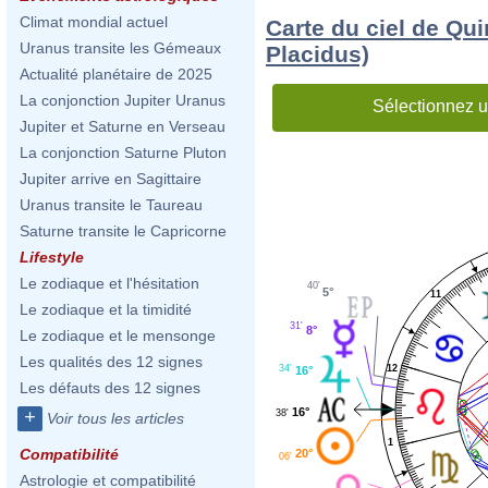
Climat mondial actuel
Carte du ciel de Qu
Uranus transite les Gémeaux
Placidus)
Actualité planétaire de 2025
La conjonction Jupiter Uranus
Sélectionnez u
Jupiter et Saturne en Verseau
La conjonction Saturne Pluton
Jupiter arrive en Sagittaire
Uranus transite le Taureau
Saturne transite le Capricorne
Lifestyle
Le zodiaque et l'hésitation
40'
5°
11
Le zodiaque et la timidité
31'
8°
Le zodiaque et le mensonge
Les qualités des 12 signes
34'
12
16°
Les défauts des 12 signes
16°
+
38'
Voir tous les articles
1
Compatibilité
20°
06'
Astrologie et compatibilité