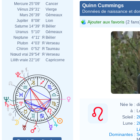
Mercure
25°09'
Cancer
Quinn Cummings
Vénus
29°31'
Vierge
Données de naissance et dom
Mars
26°39'
Gémeaux
Jupiter
8°08'
Lion
Ajouter aux favoris
(2 fans
Saturne
14°39'
Я
Bélier
Uranus
5°10'
Gémeaux
Neptune
4°11'
Я
Bélier
Pluton
4°03'
Я
Verseau
Chiron
0°52'
Я
Taureau
Nœud vrai
29°54'
Я
Verseau
Lilith vraie
22°16'
Capricorne
Née le :
d
à :
L
Soleil :
2
Lune :
2
L
Dominantes
:
S
M