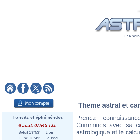
Une nouve
Thème astral et ca
Prenez connaissan
Transits et éphémérides
Cummings avec sa cart
6 août, 07h45 T.U.
astrologique et le calc
Soleil
13°53'
Lion
Lune
16°49'
Taureau