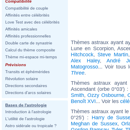
Compatibilité
Compatibilité de couple
Affinités entre célébrités
Love Test avec des célébrités
Affinités amicales
Affinités professionnelles
Thèmes astraux ayant a
Double carte de synastrie
Lune en Scorpion, Asce
Calcul du thème composite
Hitchcock
,
Steve Martin
Thème mi-espace mi-temps
Alex Haley
,
André Jo
Prévisions
Matogrosso
... Voir tous
Transits et éphémérides
Three
.
Révolution solaire
Thèmes astraux ayant 
Directions secondaires
Ascendant (orbe 0°03') 
Directions d'arcs solaires
Smith
,
Ozzy Osbourne
,
C
Benoît XVI
... Voir les
célé
Bases de l'astrologie
Thèmes astraux ayant le
Introduction à l'astrologie
0°25') :
Harry de Suss
L'utilité de l'astrologie
Meghan de Sussex
,
Orl
Astro sidérale ou tropicale ?
Gordon Ramsay
,
Tyler, T