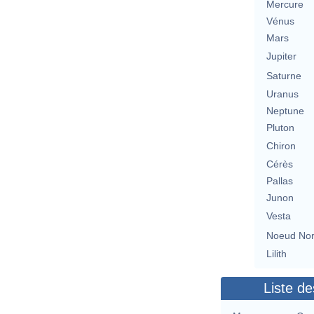
Mercure
Vénus
Mars
Jupiter
Saturne
Uranus
Neptune
Pluton
Chiron
Cérès
Pallas
Junon
Vesta
Noeud No
Lilith
Liste de