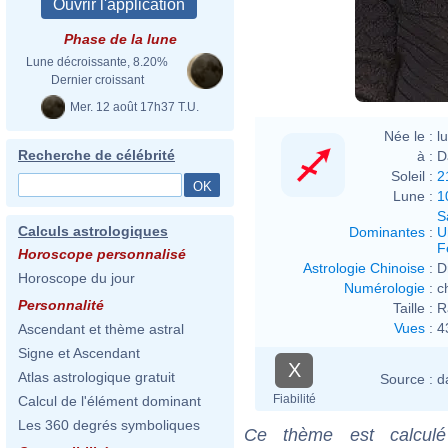
Phase de la lune
Lune décroissante, 8.20%
Dernier croissant
Mer. 12 août 17h37 T.U.
Née le :
l
Recherche de célébrité
à :
D
Soleil :
2
Lune :
1
S
Calculs astrologiques
Dominantes
:
U
F
Horoscope personnalisé
Astrologie Chinoise
:
D
Horoscope du jour
Numérologie
:
c
Personnalité
Taille :
R
Vues
:
4
Ascendant et thème astral
Signe et Ascendant
X
Atlas astrologique gratuit
Source :
d
Fiabilité
Calcul de l'élément dominant
Les 360 degrés symboliques
Ce thème est calculé 