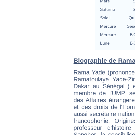
Mars
S
Saturne
S
Soleil
Qu
Mercure
Ses
Mercure
Bi
Lune
Bi
Biographie de Rama 
Rama Yade (prononcer
Ramatoulaye Yade-Zi
Dakar au Sénégal ) e
membre de l'UMP, sec
des Affaires étrangèr
et des droits de l'Hom
aussi secrétaire natio
francophonie. Origin
professeur d'histoir
Senghor, la sensibilis