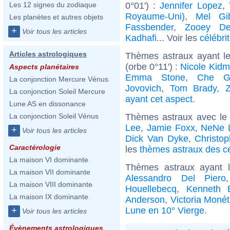
0°01') :
Jennifer Lopez
,
Les 12 signes du zodiaque
Royaume-Uni)
,
Mel Gi
Les planètes et autres objets
Fassbender
,
Zooey De
+
Voir tous les articles
Kadhafi
... Voir les
célébri
Articles astrologiques
Thèmes astraux ayant l
(orbe 0°11') :
Nicole Kid
Aspects planétaires
Emma Stone
,
Che G
La conjonction Mercure Vénus
Jovovich
,
Tom Brady
,
La conjonction Soleil Mercure
ayant cet aspect
.
Lune AS en dissonance
Thèmes astraux avec le
La conjonction Soleil Vénus
Lee
,
Jamie Foxx
,
NeNe 
+
Voir tous les articles
Dick Van Dyke
,
Christo
Caractérologie
les
thèmes astraux des c
La maison VI dominante
Thèmes astraux ayant 
La maison VII dominante
Alessandro Del Piero
La maison VIII dominante
Houellebecq
,
Kenneth 
La maison IX dominante
Anderson
,
Victoria Monét
Lune en 10° Vierge
.
+
Voir tous les articles
Évènements astrologiques