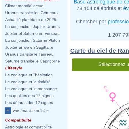
Base astrologique de cé
Climat mondial actuel
78 154 célébrités et
év
Uranus transite les Gémeaux
Actualité planétaire de 2025
Chercher par
professi
La conjonction Jupiter Uranus
Jupiter et Saturne en Verseau
1 207 7
La conjonction Saturne Pluton
Jupiter arrive en Sagittaire
Carte du ciel de Ra
Uranus transite le Taureau
Saturne transite le Capricorne
Sélectionnez u
Lifestyle
Le zodiaque et l'hésitation
Le zodiaque et la timidité
40'
Le zodiaque et le mensonge
4°
Les qualités des 12 signes
Les défauts des 12 signes
+
Voir tous les articles
Compatibilité
Astrologie et compatibilité