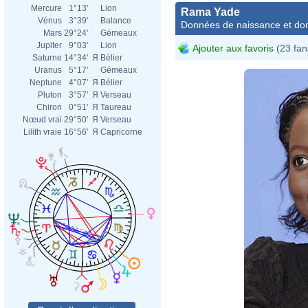
Mercure
1°13'
Lion
Rama Yade
Vénus
3°39'
Balance
Données de naissance et dom
Mars
29°24'
Gémeaux
Jupiter
9°03'
Lion
Ajouter aux favoris
(23 fan
Saturne
14°34'
Я
Bélier
Uranus
5°17'
Gémeaux
Neptune
4°07'
Я
Bélier
Pluton
3°57'
Я
Verseau
Chiron
0°51'
Я
Taureau
Nœud vrai
29°50'
Я
Verseau
Lilith vraie
16°56'
Я
Capricorne