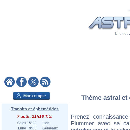
Une nouve
Thème astral et 
Transits et éphémérides
Prenez connaissance
7 août, 21h16 T.U.
Plummer avec sa cart
Soleil
15°23'
Lion
Lune
9°03'
Gémeaux
astrologique et le calc