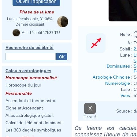
Phase de la lune
Lune décroissante, 31.36%
Dernier croissant
v
Mer. 12 août 17h37 T.U.
Né le :
i
à :
T
Recherche de célébrité
Soleil :
2
Lune :
1
S
Dominantes
:
S
Calculs astrologiques
F
Astrologie Chinoise
:
S
Horoscope personnalisé
Numérologie
:
c
Horoscope du jour
Taille :
C
Personnalité
Vues
:
5
Ascendant et thème astral
X
Signe et Ascendant
Source :
d
Atlas astrologique gratuit
Fiabilité
Calcul de l'élément dominant
Ce thème est calculé 
Les 360 degrés symboliques
connaissez l'heure de n