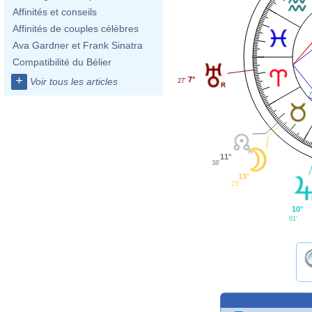
Affinités et conseils
Affinités de couples célèbres
Ava Gardner et Frank Sinatra
Compatibilité du Bélier
+
7°
Voir tous les articles
27'
11°
38'
13°
23'
10°
01'