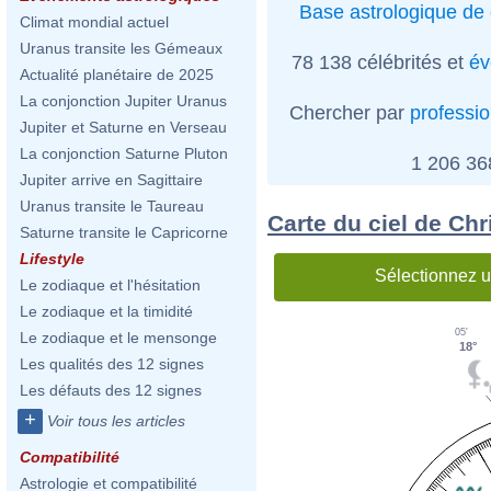
Base astrologique de 
Climat mondial actuel
Uranus transite les Gémeaux
78 138 célébrités et
év
Actualité planétaire de 2025
La conjonction Jupiter Uranus
Chercher par
professi
Jupiter et Saturne en Verseau
La conjonction Saturne Pluton
1 206 3
Jupiter arrive en Sagittaire
Uranus transite le Taureau
Carte du ciel de Ch
Saturne transite le Capricorne
Lifestyle
Sélectionnez u
Le zodiaque et l'hésitation
Le zodiaque et la timidité
05'
Le zodiaque et le mensonge
18°
Les qualités des 12 signes
Les défauts des 12 signes
+
Voir tous les articles
Compatibilité
Astrologie et compatibilité