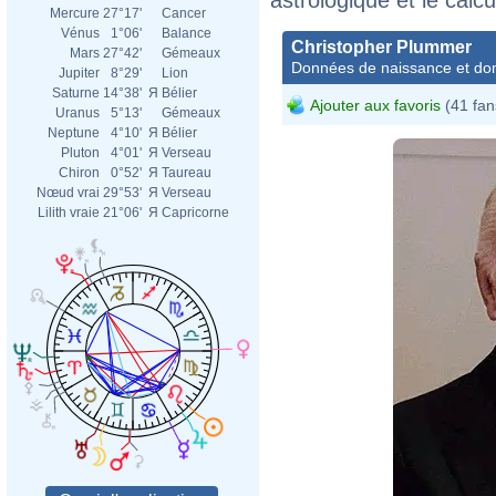
Mercure
27°17'
Cancer
Vénus
1°06'
Balance
Christopher Plummer
Mars
27°42'
Gémeaux
Données de naissance et dom
Jupiter
8°29'
Lion
Saturne
14°38'
Я
Bélier
Ajouter aux favoris
(41 fan
Uranus
5°13'
Gémeaux
Neptune
4°10'
Я
Bélier
Pluton
4°01'
Я
Verseau
Chiron
0°52'
Я
Taureau
Nœud vrai
29°53'
Я
Verseau
Lilith vraie
21°06'
Я
Capricorne