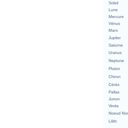
Soleil
Lune
Mercure
Vénus
Mars
Jupiter
Saturne
Uranus
Neptune
Pluton
Chiron
Cérès
Pallas
Junon
Vesta
Noeud No
Lilith