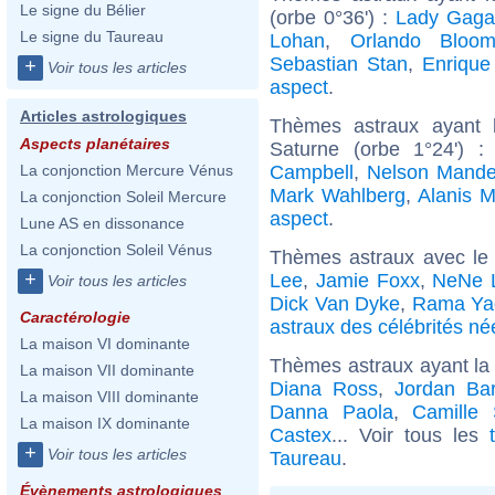
Le signe du Bélier
(orbe 0°36') :
Lady Gaga
Le signe du Taureau
Lohan
,
Orlando Bloo
Sebastian Stan
,
Enrique 
+
Voir tous les articles
aspect
.
Articles astrologiques
Thèmes astraux ayant 
Aspects planétaires
Saturne (orbe 1°24') 
Campbell
,
Nelson Mande
La conjonction Mercure Vénus
Mark Wahlberg
,
Alanis M
La conjonction Soleil Mercure
aspect
.
Lune AS en dissonance
La conjonction Soleil Vénus
Thèmes astraux avec le
+
Lee
,
Jamie Foxx
,
NeNe 
Voir tous les articles
Dick Van Dyke
,
Rama Ya
Caractérologie
astraux des célébrités n
La maison VI dominante
Thèmes astraux ayant la
La maison VII dominante
Diana Ross
,
Jordan Bar
La maison VIII dominante
Danna Paola
,
Camille 
La maison IX dominante
Castex
... Voir tous les
+
Voir tous les articles
Taureau
.
Évènements astrologiques