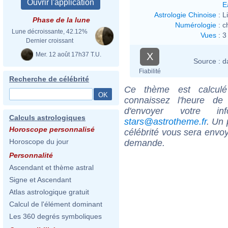
E
Astrologie Chinoise
:
L
Phase de la lune
Numérologie
:
c
Lune décroissante, 42.12%
Vues
:
3
Dernier croissant
Mer. 12 août 17h37 T.U.
X
Source :
d
Fiabilité
Recherche de célébrité
Ce thème est calculé 
connaissez l'heure de
d'envoyer votre i
Calculs astrologiques
stars@astrotheme.fr
. Un 
Horoscope personnalisé
célébrité vous sera envoy
Horoscope du jour
demande.
Personnalité
Ascendant et thème astral
Signe et Ascendant
Atlas astrologique gratuit
Calcul de l'élément dominant
Les 360 degrés symboliques