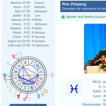
Mercure
25°56'
Cancer
Ren Zhiqiang
Vénus
0°07'
Balance
Données de naissance et dom
Mars
27°03'
Gémeaux
Jupiter
8°16'
Lion
Ajouter aux favoris
(aucun 
Saturne
14°39'
Я
Bélier
Uranus
5°11'
Gémeaux
Neptune
4°11'
Я
Bélier
Pluton
4°02'
Я
Verseau
Chiron
0°52'
Я
Taureau
Nœud vrai
29°54'
Я
Verseau
Lilith vraie
22°09'
Я
Capricorne
Né le :
j
à :
L
Soleil :
1
Lune :
2
P
Dominantes
:
N