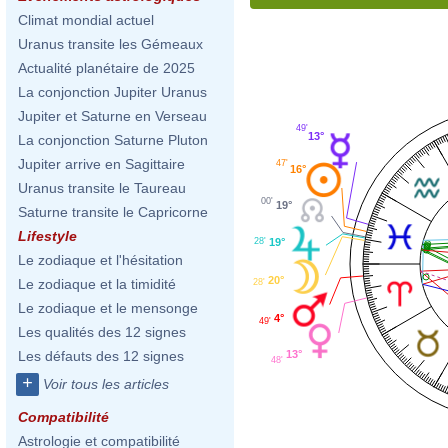
Climat mondial actuel
Uranus transite les Gémeaux
Actualité planétaire de 2025
La conjonction Jupiter Uranus
Jupiter et Saturne en Verseau
49'
13°
La conjonction Saturne Pluton
Jupiter arrive en Sagittaire
47'
16°
Uranus transite le Taureau
00'
19°
Saturne transite le Capricorne
Lifestyle
19°
28'
Le zodiaque et l'hésitation
20°
Le zodiaque et la timidité
28'
Le zodiaque et le mensonge
4°
49'
Les qualités des 12 signes
13°
Les défauts des 12 signes
48'
+
Voir tous les articles
Compatibilité
Astrologie et compatibilité