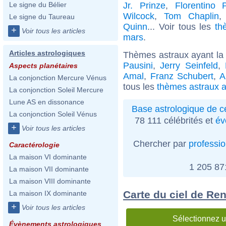
Jr. Prinze
,
Florentino 
Le signe du Bélier
Wilcock
,
Tom Chaplin
Le signe du Taureau
Quinn
... Voir tous les
th
+
Voir tous les articles
mars
.
Articles astrologiques
Thèmes astraux ayant la
Pausini
,
Jerry Seinfeld
,
Aspects planétaires
Amal
,
Franz Schubert
,
A
La conjonction Mercure Vénus
tous les
thèmes astraux a
La conjonction Soleil Mercure
Lune AS en dissonance
Base astrologique de cé
La conjonction Soleil Vénus
78 111 célébrités et
év
+
Voir tous les articles
Chercher par
professi
Caractérologie
La maison VI dominante
1 205 8
La maison VII dominante
La maison VIII dominante
Carte du ciel de Re
La maison IX dominante
+
Voir tous les articles
Sélectionnez u
Évènements astrologiques