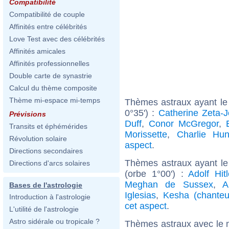
Compatibilité
Compatibilité de couple
Affinités entre célébrités
Love Test avec des célébrités
Affinités amicales
Affinités professionnelles
Double carte de synastrie
Calcul du thème composite
Thème mi-espace mi-temps
Thèmes astraux ayant le
0°35') :
Catherine Zeta-
Prévisions
Duff
,
Conor McGregor
,
Transits et éphémérides
Morissette
,
Charlie Hu
Révolution solaire
aspect
.
Directions secondaires
Thèmes astraux ayant le
Directions d'arcs solaires
(orbe 1°00') :
Adolf Hitl
Meghan de Sussex
,
A
Bases de l'astrologie
Iglesias
,
Kesha (chanteu
Introduction à l'astrologie
cet aspect
.
L'utilité de l'astrologie
Astro sidérale ou tropicale ?
Thèmes astraux avec le 