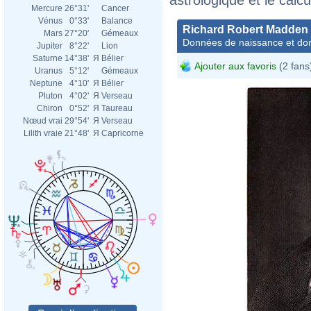
Mercure
26°31'
Cancer
Vénus
0°33'
Balance
Richard Robert Madden
Mars
27°20'
Gémeaux
Données de naissance et dom
Jupiter
8°22'
Lion
Saturne
14°38'
Я
Bélier
Ajouter aux favoris
(2 fans
Uranus
5°12'
Gémeaux
Neptune
4°10'
Я
Bélier
Pluton
4°02'
Я
Verseau
Chiron
0°52'
Я
Taureau
Nœud vrai
29°54'
Я
Verseau
Lilith vraie
21°48'
Я
Capricorne