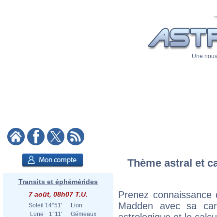
Une nouve
Thème astral et c
Transits et éphémérides
Prenez connaissance 
7 août, 08h07 T.U.
Madden avec sa carte
Soleil
14°51'
Lion
Lune
1°11'
Gémeaux
astrologique et le calc