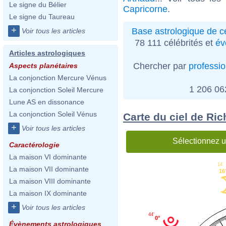
Le signe du Bélier
Capricorne
.
Le signe du Taureau
+
Base astrologique de cé
Voir tous les articles
78 111 célébrités et
év
Articles astrologiques
Chercher par
professi
Aspects planétaires
La conjonction Mercure Vénus
1 206 0
La conjonction Soleil Mercure
Lune AS en dissonance
La conjonction Soleil Vénus
Carte du ciel de Ri
+
Voir tous les articles
Sélectionnez u
Caractérologie
La maison VI dominante
14'
La maison VII dominante
16
La maison VIII dominante
La maison IX dominante
+
Voir tous les articles
44'
0°
Évènements astrologiques