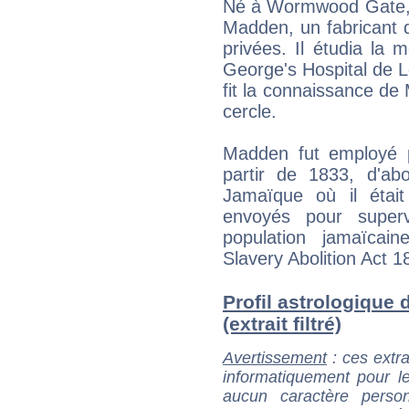
Né à Wormwood Gate, u
Madden, un fabricant d
privées. Il étudia la 
George's Hospital de Lo
fit la connaissance de
cercle.
Madden fut employé pa
partir de 1833, d'a
Jamaïque où il étai
envoyés pour supervi
population jamaïcai
Slavery Abolition Act 1
Profil astrologique
(extrait filtré)
Avertissement
: ces extra
informatiquement pour le
aucun caractère perso