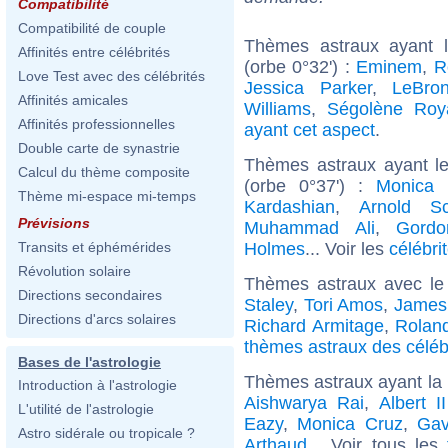
Compatibilité
Compatibilité de couple
Thèmes astraux ayant 
Affinités entre célébrités
(orbe 0°32') :
Eminem
,
R
Love Test avec des célébrités
Jessica Parker
,
LeBro
Affinités amicales
Williams
,
Ségolène Roy
Affinités professionnelles
ayant cet aspect
.
Double carte de synastrie
Thèmes astraux ayant le
Calcul du thème composite
(orbe 0°37') :
Monica B
Thème mi-espace mi-temps
Kardashian
,
Arnold Sc
Prévisions
Muhammad Ali
,
Gord
Holmes
... Voir les
célébri
Transits et éphémérides
Révolution solaire
Thèmes astraux avec le
Directions secondaires
Staley
,
Tori Amos
,
James
Directions d'arcs solaires
Richard Armitage
,
Rolan
thèmes astraux des céléb
Bases de l'astrologie
Thèmes astraux ayant la
Introduction à l'astrologie
Aishwarya Rai
,
Albert 
L'utilité de l'astrologie
Eazy
,
Monica Cruz
,
Ga
Astro sidérale ou tropicale ?
Arthaud
... Voir tous les