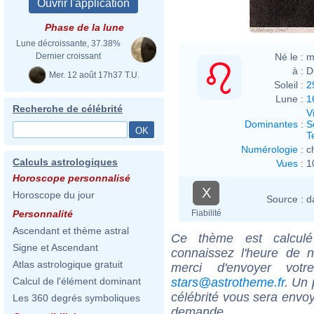
Phase de la lune
Lune décroissante, 37.38%
Né le :
m
Dernier croissant
à :
D
Mer. 12 août 17h37 T.U.
Soleil :
2
Lune :
1
Recherche de célébrité
V
Dominantes
:
S
T
Numérologie
:
c
Calculs astrologiques
Vues
:
1
Horoscope personnalisé
X
Horoscope du jour
Source :
d
Fiabilité
Personnalité
Ascendant et thème astral
Ce thème est calculé 
Signe et Ascendant
connaissez l'heure de 
Atlas astrologique gratuit
merci d'envoyer vot
stars@astrotheme.fr
. Un 
Calcul de l'élément dominant
célébrité vous sera envoy
Les 360 degrés symboliques
demande.