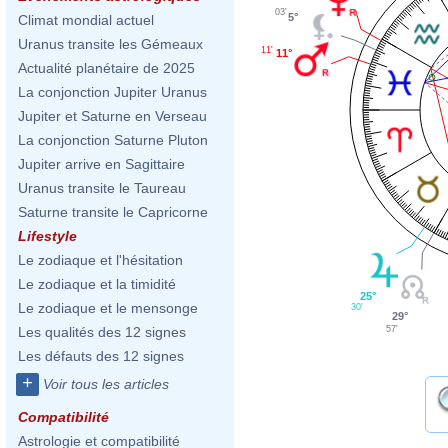
03'
5°
Climat mondial actuel
Uranus transite les Gémeaux
11'
11°
Actualité planétaire de 2025
La conjonction Jupiter Uranus
Jupiter et Saturne en Verseau
La conjonction Saturne Pluton
Jupiter arrive en Sagittaire
Uranus transite le Taureau
Saturne transite le Capricorne
Lifestyle
Le zodiaque et l'hésitation
Le zodiaque et la timidité
25°
Le zodiaque et le mensonge
30'
29°
57'
Les qualités des 12 signes
Les défauts des 12 signes
+
Voir tous les articles
Compatibilité
Astrologie et compatibilité