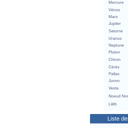
Mercure
Vénus
Mars
Jupiter
Saturne
Uranus
Neptune
Pluton
Chiron
Cérès
Pallas
Junon
Vesta
Noeud No
Lilith
Liste de