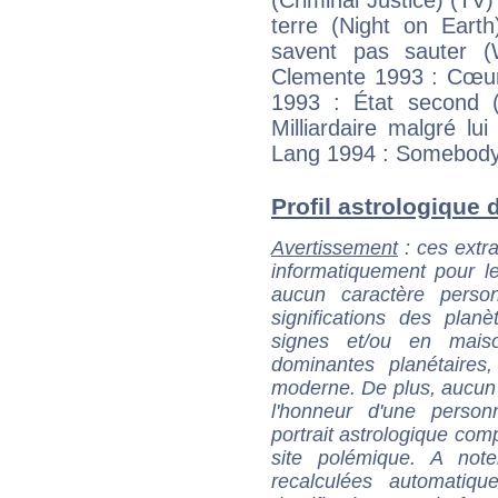
(Criminal Justice) (TV
terre (Night on Eart
savent pas sauter (
Clemente 1993 : Cœur
1993 : État second (
Milliardaire malgré lu
Lang 1994 : Somebody
Profil astrologique d
Avertissement
: ces extra
informatiquement pour le
aucun caractère perso
significations des pla
signes et/ou en maiso
dominantes planétaires,
moderne. De plus, aucun a
l'honneur d'une personn
portrait astrologique com
site polémique. A note
recalculées automatiq