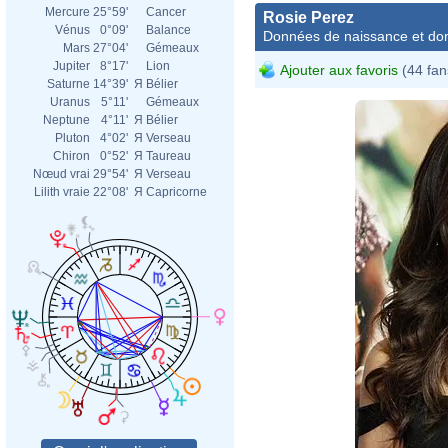
Mercure
25°59'
Cancer
Rosie Perez
Vénus
0°09'
Balance
Données de naissance et dom
Mars
27°04'
Gémeaux
Jupiter
8°17'
Lion
Ajouter aux favoris
(44 fan
Saturne
14°39'
Я
Bélier
Uranus
5°11'
Gémeaux
Neptune
4°11'
Я
Bélier
Pluton
4°02'
Я
Verseau
Chiron
0°52'
Я
Taureau
Nœud vrai
29°54'
Я
Verseau
Lilith vraie
22°08'
Я
Capricorne