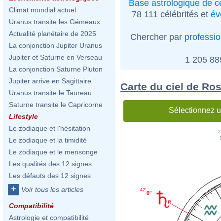
Base astrologique de cé
Climat mondial actuel
78 111 célébrités et
év
Uranus transite les Gémeaux
Actualité planétaire de 2025
Chercher par
professi
La conjonction Jupiter Uranus
Jupiter et Saturne en Verseau
1 205 8
La conjonction Saturne Pluton
Jupiter arrive en Sagittaire
Carte du ciel de Ro
Uranus transite le Taureau
Saturne transite le Capricorne
Sélectionnez u
Lifestyle
Le zodiaque et l'hésitation
2
Le zodiaque et la timidité
Le zodiaque et le mensonge
Les qualités des 12 signes
Les défauts des 12 signes
+
Voir tous les articles
42'
0°
Compatibilité
Astrologie et compatibilité