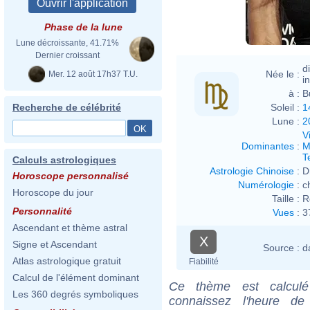
Phase de la lune
Lune décroissante, 41.71%
Dernier croissant
d
Née le :
Mer. 12 août 17h37 T.U.
i
à :
B
Soleil :
1
Recherche de célébrité
Lune :
2
V
Dominantes
:
M
T
Calculs astrologiques
Astrologie Chinoise
:
D
Horoscope personnalisé
Numérologie
:
c
Horoscope du jour
Taille :
R
Personnalité
Vues
:
3
Ascendant et thème astral
X
Signe et Ascendant
Source :
d
Atlas astrologique gratuit
Fiabilité
Calcul de l'élément dominant
Ce thème est calculé 
Les 360 degrés symboliques
connaissez l'heure d