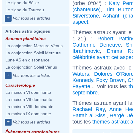
(orbe 0°04') :
Katy Perr
Le signe du Bélier
(chanteuse)
,
Tim Burto
Le signe du Taureau
Silverstone
,
Ashanti (ch
+
Voir tous les articles
aspect
.
Articles astrologiques
Thèmes astraux ayant le 
1°21') :
Robert Pattin
Aspects planétaires
Catherine Deneuve
,
Sh
La conjonction Mercure Vénus
Ibrahimovic
,
Emma Ro
La conjonction Soleil Mercure
célébrités ayant cet aspe
Lune AS en dissonance
Thèmes astraux avec le
La conjonction Soleil Vénus
Waters
,
Dolores O'Rior
+
Voir tous les articles
Kennedy
,
Foxy Brown
,
Ch
Caractérologie
Fayette
... Voir tous les
t
septembre
.
La maison VI dominante
La maison VII dominante
Thèmes astraux ayant la
La maison VIII dominante
Rachael Ray
,
Anne He
La maison IX dominante
Fattah al-Sissi
,
Hergé
,
Jé
tous les
thèmes astraux a
+
Voir tous les articles
Évènements astrologiques