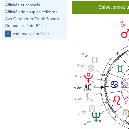
Affinités et conseils
Sélectionnez u
Affinités de couples célèbres
Ava Gardner et Frank Sinatra
36'
Compatibilité du Bélier
10°
+
Voir tous les articles
11
52'
4°
14'
5°
12
36'
11°
20°
59'
1
28°
46'
2
13°
43'
20°
3
54'