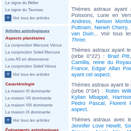
Le signe du Bélier
Thèmes astraux ayant
Le signe du Taureau
Poissons, Lune en Ver
+
Voir tous les articles
Andress
,
Nelson Monfor
Puttnam
,
Neneh Cherry
,
Articles astrologiques
van Duin
... Voir tous l
Aspects planétaires
Three
.
La conjonction Mercure Vénus
Thèmes astraux ayant l
La conjonction Soleil Mercure
(orbe 0°22') :
Brad Pitt
Lune AS en dissonance
Camilla, reine du Roya
La conjonction Soleil Vénus
France
,
Edgar Allan Po
+
ayant cet aspect
.
Voir tous les articles
Caractérologie
Thèmes astraux ayant le
(orbe 0°34') :
Robin Wil
La maison VI dominante
Kylian Mbappé
,
Harriso
La maison VII dominante
Pedro Pascal
,
Florent 
La maison VIII dominante
aspect
.
La maison IX dominante
Thèmes astraux avec l
+
Voir tous les articles
Jennifer Love Hewitt
,
So
Évènements astrologiques