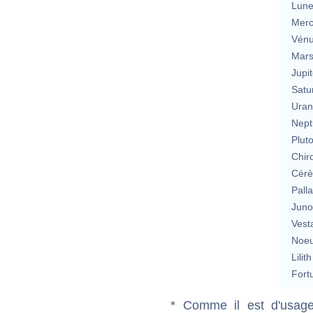
Lun
Merc
Vén
Mar
Jupit
Satu
Uran
Nept
Plut
Chir
Cérè
Pall
Jun
Vest
Noeu
Lilith
Fort
* Comme il est d'usage