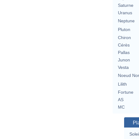
Saturne
Uranus
Neptune
Pluton
Chiron
Cérès
Pallas
Junon
Vesta
Noeud No
Lilith
Fortune
AS
MC
Pl
Solei