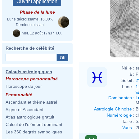
Phase de la lune
Lune décroissante, 16.30%
Dernier croissant
Mer. 12 août 17h37 T.U.
Recherche de célébrité
Né le :
s
Calculs astrologiques
à :
F
Horoscope personnalisé
Soleil :
2
Horoscope du jour
Lune :
1
V
Personnalité
Dominantes
:
L
Ascendant et thème astral
M
Astrologie Chinoise
:
B
Signe et Ascendant
Numérologie
:
c
Atlas astrologique gratuit
Taille :
S
Calcul de l'élément dominant
Vues
:
2
Les 360 degrés symboliques