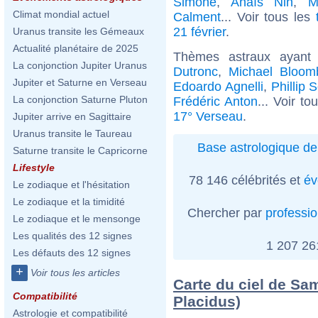
Simone
,
Anaïs Nin
,
M
Climat mondial actuel
Calment
... Voir tous les
21 février
.
Uranus transite les Gémeaux
Actualité planétaire de 2025
Thèmes astraux ayant
La conjonction Jupiter Uranus
Dutronc
,
Michael Bloom
Jupiter et Saturne en Verseau
Edoardo Agnelli
,
Phillip 
La conjonction Saturne Pluton
Frédéric Anton
... Voir t
17° Verseau
.
Jupiter arrive en Sagittaire
Uranus transite le Taureau
Base astrologique de
Saturne transite le Capricorne
Lifestyle
78 146 célébrités et
év
Le zodiaque et l'hésitation
Le zodiaque et la timidité
Chercher par
professi
Le zodiaque et le mensonge
Les qualités des 12 signes
1 207 2
Les défauts des 12 signes
+
Voir tous les articles
Carte du ciel de Sa
Compatibilité
Placidus)
Astrologie et compatibilité