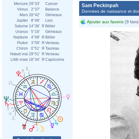
Mercure
29°33'
Cancer
Sam Peckinpah
Vénus
2°37'
Balance
Données de naissance et dom
Mars
28°42'
Gémeaux
Jupiter
8°49'
Lion
Ajouter aux favoris
(9 fans
Saturne
14°36'
Я
Bélier
Uranus
5°16'
Gémeaux
Neptune
4°08'
Я
Bélier
Pluton
3°59'
Я
Verseau
Chiron
0°51'
Я
Taureau
Nœud vrai
29°51'
Я
Verseau
Lilith vraie
18°34'
Я
Capricorne