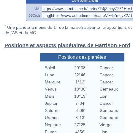
Lien permanent
Lien
BBCode
*
Une planète à moins de 1° de la maison suivante lui appartient, et 
de l'AS et du MC
Positions et aspects planétaires de Harrison Ford
Positions des planètes
Soleil
20°38'
Cancer
Lune
22°46'
Cancer
Mercure
1°12'
Cancer
Vénus
18°36'
Gémeaux
Mars
18°19'
Lion
Jupiter
7°34'
Cancer
Saturne
8°08'
Gémeaux
Uranus
3°13'
Gémeaux
Neptune
27°25'
Vierge
Pluton
4°56'
Lion