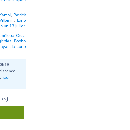
Yamal
,
Patrick
Villemin
,
Erno
 un 13 juillet
.
enélope Cruz
,
glesias
,
Booba
 ayant la Lune
10h19
aissance
u
jour
dus)