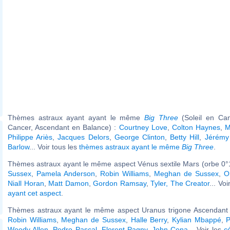
Thèmes astraux ayant ayant le même
Big Three
(Soleil en Ca
Cancer, Ascendant en Balance) :
Courtney Love
,
Colton Haynes
,
M
Philippe Ariès
,
Jacques Delors
,
George Clinton
,
Betty Hill
,
Jérémy 
Barlow
... Voir tous les
thèmes astraux ayant le même
Big Three
.
Thèmes astraux ayant le même aspect Vénus sextile Mars (orbe 0°1
Sussex
,
Pamela Anderson
,
Robin Williams
,
Meghan de Sussex
,
O
Niall Horan
,
Matt Damon
,
Gordon Ramsay
,
Tyler, The Creator
... Voi
ayant cet aspect
.
Thèmes astraux ayant le même aspect Uranus trigone Ascendant (
Robin Williams
,
Meghan de Sussex
,
Halle Berry
,
Kylian Mbappé
,
P
Woody Allen
,
Pedro Pascal
,
Florent Pagny
,
John Cena
... Voir les
c