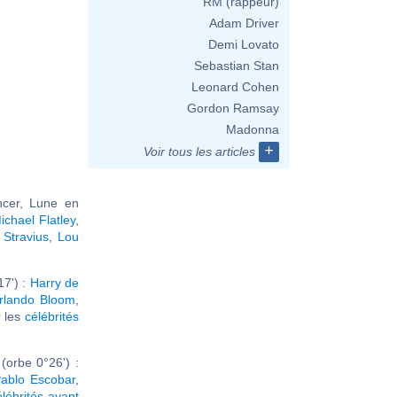
RM (rappeur)
Adam Driver
Demi Lovato
Sebastian Stan
Leonard Cohen
Gordon Ramsay
Madonna
+
Voir tous les articles
ncer, Lune en
ichael Flatley
,
Stravius
,
Lou
7') :
Harry de
rlando Bloom
,
r les
célébrités
orbe 0°26') :
ablo Escobar
,
élébrités ayant