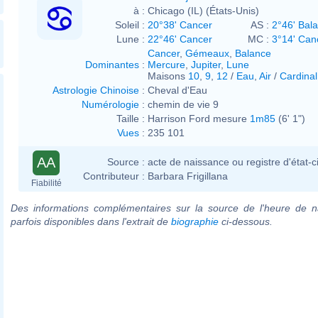
à :
Chicago (IL) (États-Unis)
Soleil :
20°38' Cancer
AS :
2°46' Bal
Lune :
22°46' Cancer
MC :
3°14' Can
Cancer
,
Gémeaux
,
Balance
Dominantes
:
Mercure
,
Jupiter
,
Lune
Maisons
10
,
9
,
12
/
Eau
,
Air
/
Cardinal
Astrologie Chinoise
:
Cheval d'Eau
Numérologie
:
chemin de vie 9
Taille :
Harrison Ford mesure
1m85
(6' 1")
Vues
:
235 101
AA
Source :
acte de naissance ou registre d'état-ci
Contributeur :
Barbara Frigillana
Fiabilité
Des informations complémentaires sur la source de l'heure de n
parfois disponibles dans l'extrait de
biographie
ci-dessous.