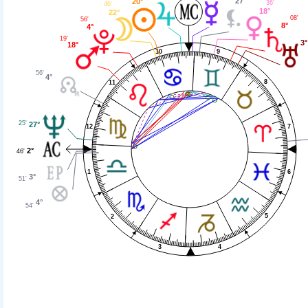
27°
20°
36'
46'
18°
22°
08'
56'
8°
4°
19'
3°
18°
9
10
56'
4°
8
11
25'
27°
7
12
2°
46'
6
1
3°
51'
4°
54'
5
2
4
3