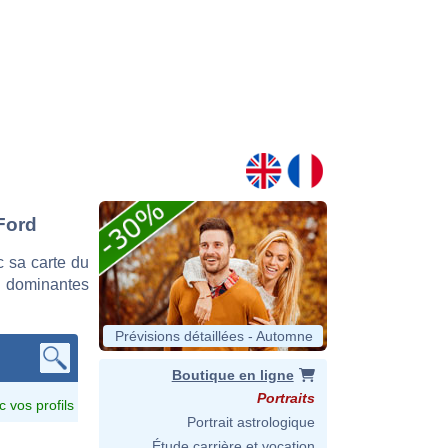
 Ford
 sa carte du
es dominantes
Prévisions détaillées - Automne
Boutique en ligne
Portraits
c vos profils
Portrait astrologique
Étude carrière et vocation