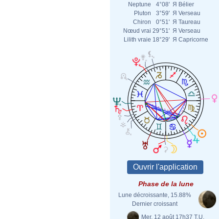
Neptune
4°08'
Я
Bélier
Pluton
3°59'
Я
Verseau
Chiron
0°51'
Я
Taureau
Nœud vrai
29°51'
Я
Verseau
Lilith vraie
18°29'
Я
Capricorne
Phase de la lune
Lune décroissante, 15.88%
Dernier croissant
Mer. 12 août 17h37 T.U.