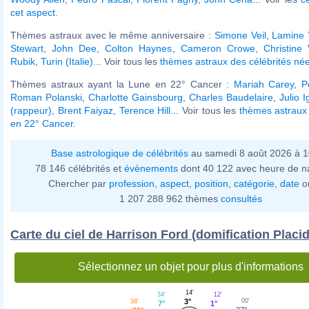
cet aspect
.
Thèmes astraux avec le même anniversaire :
Simone Veil
,
Lamine 
Stewart
,
John Dee
,
Colton Haynes
,
Cameron Crowe
,
Christine 
Rubik
,
Turin (Italie)
... Voir tous les
thèmes astraux des célébrités nées
Thèmes astraux ayant la Lune en 22° Cancer :
Mariah Carey
,
P
Roman Polanski
,
Charlotte Gainsbourg
,
Charles Baudelaire
,
Julio I
(rappeur)
,
Brent Faiyaz
,
Terence Hill
... Voir tous les
thèmes astraux
en 22° Cancer
.
Base astrologique de célébrités
au samedi 8 août 2026 à 
78 146 célébrités et
évènements
dont 40 122 avec heure de n
Chercher par
profession
,
aspect
,
position
,
catégorie
,
date
o
1 207 288 962 thèmes
consultés
Carte du ciel de Harrison Ford (domification Placi
Sélectionnez un objet pour plus d'informations
14'
12'
34'
3°
00'
38'
1°
7°