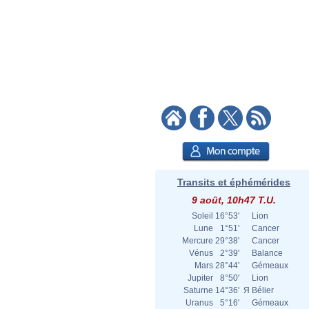
Transits et éphémérides
9 août, 10h47 T.U.
Soleil
16°53'
Lion
Lune
1°51'
Cancer
Mercure
29°38'
Cancer
Vénus
2°39'
Balance
Mars
28°44'
Gémeaux
Jupiter
8°50'
Lion
Saturne
14°36'
Я
Bélier
Uranus
5°16'
Gémeaux