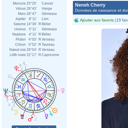
Mercure
25°25'
Cancer
Neneh Cherry
Vénus
29°43'
Vierge
Données de naissance et dom
Mars
26°47'
Gémeaux
Jupiter
8°11'
Lion
Ajouter aux favoris
(19 fan
Saturne
14°39'
Я
Bélier
Uranus
5°11'
Gémeaux
Neptune
4°11'
Я
Bélier
Pluton
4°03'
Я
Verseau
Chiron
0°52'
Я
Taureau
Nœud vrai
29°54'
Я
Verseau
Lilith vraie
22°17'
Я
Capricorne