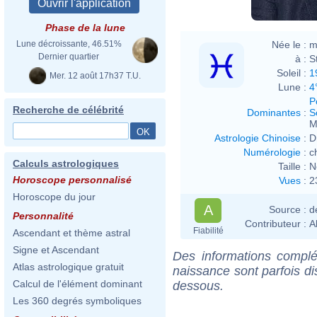
Phase de la lune
Née le :
m
Lune décroissante, 46.51%
Dernier quartier
à :
S
Soleil :
1
Mer. 12 août 17h37 T.U.
Lune :
4
P
Recherche de célébrité
Dominantes
:
S
M
Astrologie Chinoise
:
D
Numérologie
:
c
Calculs astrologiques
Taille :
N
Horoscope personnalisé
Vues
:
2
Horoscope du jour
A
Source :
d
Personnalité
Contributeur :
A
Fiabilité
Ascendant et thème astral
Signe et Ascendant
Des informations complé
Atlas astrologique gratuit
naissance sont parfois di
Calcul de l'élément dominant
dessous.
Les 360 degrés symboliques