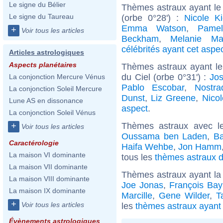
Le signe du Bélier
Thèmes astraux ayant le
Le signe du Taureau
(orbe 0°28') :
Nicole K
Emma Watson
,
Pame
+
Voir tous les articles
Beckham
,
Melanie Mar
célébrités ayant cet aspe
Articles astrologiques
Aspects planétaires
Thèmes astraux ayant le
du Ciel (orbe 0°31') :
Jo
La conjonction Mercure Vénus
Pablo Escobar
,
Nostr
La conjonction Soleil Mercure
Dunst
,
Liz Greene
,
Nico
Lune AS en dissonance
aspect
.
La conjonction Soleil Vénus
Thèmes astraux avec l
+
Voir tous les articles
Oussama ben Laden
,
B
Caractérologie
Haifa Wehbe
,
Jon Hamm
La maison VI dominante
tous les
thèmes astraux d
La maison VII dominante
Thèmes astraux ayant la
La maison VIII dominante
Joe Jonas
,
François Bay
La maison IX dominante
Marcille
,
Gene Wilder
,
T
+
Voir tous les articles
les
thèmes astraux ayant
Évènements astrologiques