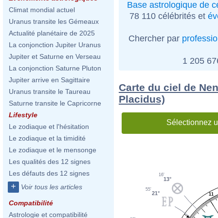
Base astrologique de cé
Climat mondial actuel
78 110 célébrités et
év
Uranus transite les Gémeaux
Actualité planétaire de 2025
Chercher par
professi
La conjonction Jupiter Uranus
Jupiter et Saturne en Verseau
1 205 6
La conjonction Saturne Pluton
Jupiter arrive en Sagittaire
Carte du ciel de Ne
Uranus transite le Taureau
Placidus)
Saturne transite le Capricorne
Lifestyle
Sélectionnez u
Le zodiaque et l'hésitation
Le zodiaque et la timidité
Le zodiaque et le mensonge
Les qualités des 12 signes
Les défauts des 12 signes
16'
13°
+
Voir tous les articles
55'
21°
11
Compatibilité
Astrologie et compatibilité