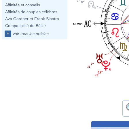
37'
8°
Affinités et conseils
12
Affinités de couples célèbres
Ava Gardner et Frank Sinatra
28°
14'
Compatibilité du Bélier
1
+
Voir tous les articles
2
3
7°
31'
12°
45'