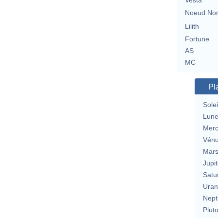
Vesta
Noeud No
Lilith
Fortune
AS
MC
Pl
Solei
Lun
Merc
Vén
Mar
Jupit
Satu
Uran
Nept
Plut