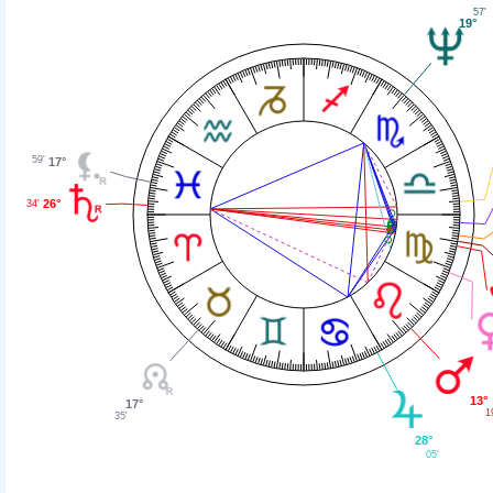
57'
19°
59'
17°
26°
34'
13°
17°
1
35'
28°
05'