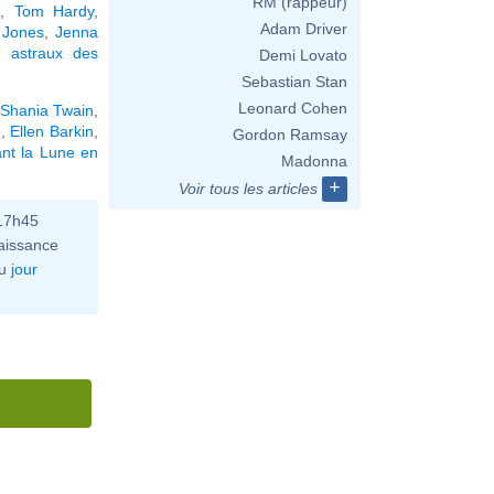
RM (rappeur)
x
,
Tom Hardy
,
Adam Driver
 Jones
,
Jenna
 astraux des
Demi Lovato
Sebastian Stan
Leonard Cohen
Shania Twain
,
e
,
Ellen Barkin
,
Gordon Ramsay
nt la Lune en
Madonna
+
Voir tous les articles
 17h45
aissance
u
jour