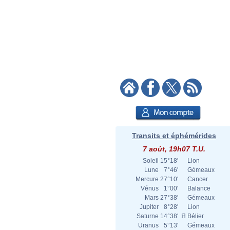
Transits et éphémérides
7 août, 19h07 T.U.
Soleil
15°18'
Lion
Lune
7°46'
Gémeaux
Mercure
27°10'
Cancer
Vénus
1°00'
Balance
Mars
27°38'
Gémeaux
Jupiter
8°28'
Lion
Saturne
14°38'
Я
Bélier
Uranus
5°13'
Gémeaux