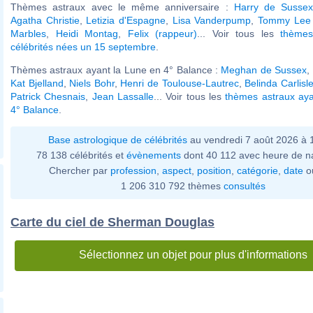
Thèmes astraux avec le même anniversaire :
Harry de Susse
Agatha Christie
,
Letizia d'Espagne
,
Lisa Vanderpump
,
Tommy Lee
Marbles
,
Heidi Montag
,
Felix (rappeur)
... Voir tous les
thèmes
célébrités nées un 15 septembre
.
Thèmes astraux ayant la Lune en 4° Balance :
Meghan de Sussex
,
Kat Bjelland
,
Niels Bohr
,
Henri de Toulouse-Lautrec
,
Belinda Carlisl
Patrick Chesnais
,
Jean Lassalle
... Voir tous les
thèmes astraux aya
4° Balance
.
Base astrologique de célébrités
au vendredi 7 août 2026 à
78 138 célébrités et
évènements
dont 40 112 avec heure de n
Chercher par
profession
,
aspect
,
position
,
catégorie
,
date
o
1 206 310 792 thèmes
consultés
Carte du ciel de Sherman Douglas
Sélectionnez un objet pour plus d'informations