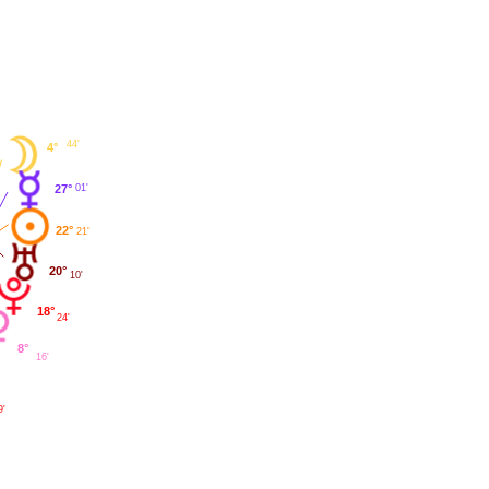
44'
4°
27°
01'
22°
21'
20°
10'
18°
24'
8°
16'
9'