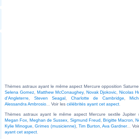
Thèmes astraux ayant le même aspect Mercure opposition Saturne 
Selena Gomez
,
Matthew McConaughey
,
Novak Djokovic
,
Nicolas H
d'Angleterre
,
Steven Seagal
,
Charlotte de Cambridge
,
Mic
Alessandra Ambrosio
... Voir les
célébrités ayant cet aspect
.
Thèmes astraux ayant le même aspect Mercure sextile Jupiter (
Megan Fox
,
Meghan de Sussex
,
Sigmund Freud
,
Brigitte Macron
,
N
Kylie Minogue
,
Grimes (musicienne)
,
Tim Burton
,
Ava Gardner
... Vo
ayant cet aspect
.