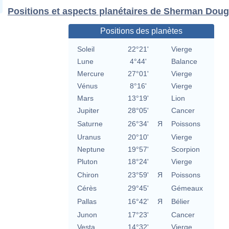
Positions et aspects planétaires de Sherman Doug
Positions des planètes
Soleil
22°21'
Vierge
Lune
4°44'
Balance
Mercure
27°01'
Vierge
Vénus
8°16'
Vierge
Mars
13°19'
Lion
Jupiter
28°05'
Cancer
Saturne
26°34'
Я
Poissons
Uranus
20°10'
Vierge
Neptune
19°57'
Scorpion
Pluton
18°24'
Vierge
Chiron
23°59'
Я
Poissons
Cérès
29°45'
Gémeaux
Pallas
16°42'
Я
Bélier
Junon
17°23'
Cancer
Vesta
14°32'
Vierge