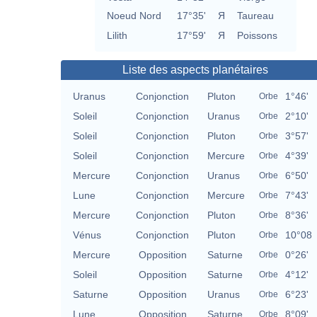
Noeud Nord
17°35'
Я
Taureau
Lilith
17°59'
Я
Poissons
Liste des aspects planétaires
Uranus
Conjonction
Pluton
1°46'
Orbe
Soleil
Conjonction
Uranus
2°10'
Orbe
Soleil
Conjonction
Pluton
3°57'
Orbe
Soleil
Conjonction
Mercure
4°39'
Orbe
Mercure
Conjonction
Uranus
6°50'
Orbe
Lune
Conjonction
Mercure
7°43'
Orbe
Mercure
Conjonction
Pluton
8°36'
Orbe
Vénus
Conjonction
Pluton
10°08
Orbe
Mercure
Opposition
Saturne
0°26'
Orbe
Soleil
Opposition
Saturne
4°12'
Orbe
Saturne
Opposition
Uranus
6°23'
Orbe
Lune
Opposition
Saturne
8°09'
Orbe