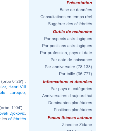
Présentation
Base de données
Consultations en temps réel
Suggérer des célébrités
Outils de recherche
Par aspects astrologiques
Par positions astrologiques
Par profession, pays et date
Par date de naissance
Par anniversaire
(78 138)
Par taille
(36 777)
(orbe 0°26') :
Informations et données
ulot
,
Henri VIII
Par pays et catégories
hèle Laroque
,
Anniversaires d'aujourd'hui
Dominantes planétaires
orbe 1°04') :
Positions planétaires
ovak Djokovic
,
Focus thèmes astraux
ir les
célébrités
Zinedine Zidane