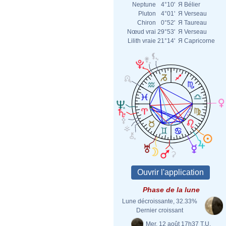
Neptune
4°10'
Я
Bélier
Pluton
4°01'
Я
Verseau
Chiron
0°52'
Я
Taureau
Nœud vrai
29°53'
Я
Verseau
Lilith vraie
21°14'
Я
Capricorne
Phase de la lune
Lune décroissante, 32.33%
Dernier croissant
Mer. 12 août 17h37 T.U.