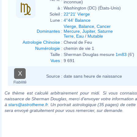
inconnue)
à :
Washington (DC) (États-Unis)
Soleil :
22°21' Vierge
Lune :
4°44' Balance
Vierge
,
Balance
,
Cancer
Dominantes
:
Mercure
,
Jupiter
,
Saturne
Terre
,
Eau
/
Mutable
Astrologie Chinoise
:
Cheval de Feu
Numérologie
:
chemin de vie 1
Taille :
Sherman Douglas mesure
1m83
(6')
Vues
:
9 691
X
Source :
date sans heure de naissance
Fiabilité
Ce thème est calculé arbitrairement pour midi. Si vous connaiss
naissance de Sherman Douglas, merci d'envoyer votre information 
à
stars@astrotheme.fr
. Un portrait astrologique (35 pages) de cette
sera envoyé gratuitement pour vous remercier, sur demande.