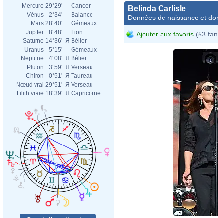
Mercure
29°29'
Cancer
Belinda Carlisle
Vénus
2°34'
Balance
Données de naissance et dom
Mars
28°40'
Gémeaux
Jupiter
8°48'
Lion
Ajouter aux favoris
(53 fan
Saturne
14°36'
Я
Bélier
Uranus
5°15'
Gémeaux
Neptune
4°08'
Я
Bélier
Pluton
3°59'
Я
Verseau
Chiron
0°51'
Я
Taureau
Nœud vrai
29°51'
Я
Verseau
Lilith vraie
18°39'
Я
Capricorne