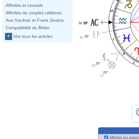
Affinités et conseils
12
Affinités de couples célèbres
Ava Gardner et Frank Sinatra
18°
59'
Compatibilité du Bélier
+
Voir tous les articles
29°
51'
1
2
26°
58'
29°
13'
Afficher les aspec