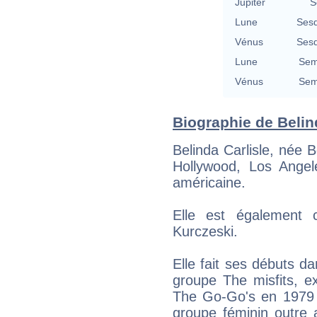
Jupiter
S
Lune
Sesq
Vénus
Sesq
Lune
Sem
Vénus
Sem
Biographie de Belind
Belinda Carlisle, née B
Hollywood, Los Angele
américaine.
Elle est également
Kurczeski.
Elle fait ses débuts d
groupe The misfits, e
The Go-Go's en 1979 
groupe féminin outre 