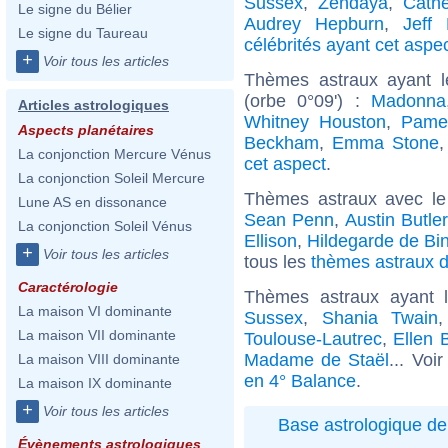
Sussex
,
Zendaya
,
Cathe
Le signe du Bélier
Audrey Hepburn
,
Jeff
Le signe du Taureau
célébrités ayant cet aspe
+
Voir tous les articles
Thèmes astraux ayant 
(orbe 0°09') :
Madonna
Articles astrologiques
Whitney Houston
,
Pame
Aspects planétaires
Beckham
,
Emma Stone
La conjonction Mercure Vénus
cet aspect
.
La conjonction Soleil Mercure
Thèmes astraux avec l
Lune AS en dissonance
Sean Penn
,
Austin Butler
La conjonction Soleil Vénus
Ellison
,
Hildegarde de Bi
+
Voir tous les articles
tous les
thèmes astraux d
Caractérologie
Thèmes astraux ayant 
La maison VI dominante
Sussex
,
Shania Twain
La maison VII dominante
Toulouse-Lautrec
,
Ellen 
Madame de Staël
... Voi
La maison VIII dominante
en 4° Balance
.
La maison IX dominante
+
Voir tous les articles
Base astrologique de
Évènements astrologiques