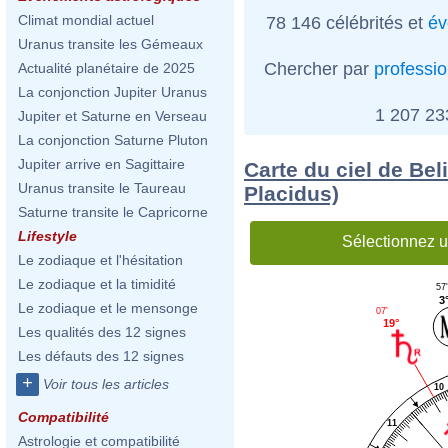
Climat mondial actuel
78 146 célébrités et
év
Uranus transite les Gémeaux
Chercher par
professi
Actualité planétaire de 2025
La conjonction Jupiter Uranus
1 207 2
Jupiter et Saturne en Verseau
La conjonction Saturne Pluton
Jupiter arrive en Sagittaire
Carte du ciel de Bel
Uranus transite le Taureau
Placidus)
Saturne transite le Capricorne
Lifestyle
Sélectionnez u
Le zodiaque et l'hésitation
Le zodiaque et la timidité
57
3
Le zodiaque et le mensonge
07'
19°
Les qualités des 12 signes
Les défauts des 12 signes
+
Voir tous les articles
10
Compatibilité
11
Astrologie et compatibilité