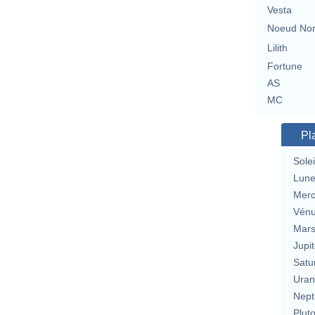
Vesta
Noeud No
Lilith
Fortune
AS
MC
Pl
Solei
Lun
Merc
Vén
Mar
Jupit
Satu
Uran
Nept
Plut