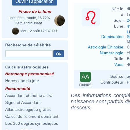
Née le :
d
Phase de la lune
à :
L
Lune décroissante, 16.72%
Soleil :
2
Dernier croissant
Lune :
4
Mer. 12 août 17h37 T.U.
L
Dominantes
:
S
M
Recherche de célébrité
Astrologie Chinoise
:
C
Numérologie
:
c
Taille :
B
Vues
:
4
Calculs astrologiques
Horoscope personnalisé
AA
Source :
a
Horoscope du jour
Contributeur :
F
Fiabilité
Personnalité
Des informations complé
Ascendant et thème astral
naissance sont parfois di
Signe et Ascendant
dessous.
Atlas astrologique gratuit
Calcul de l'élément dominant
Les 360 degrés symboliques