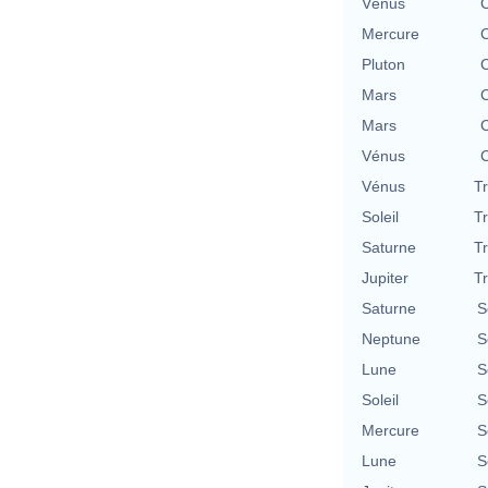
Vénus
C
Mercure
C
Pluton
C
Mars
C
Mars
C
Vénus
C
Vénus
T
Soleil
T
Saturne
T
Jupiter
T
Saturne
S
Neptune
S
Lune
S
Soleil
S
Mercure
S
Lune
S