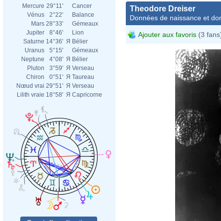
Mercure
29°11'
Cancer
Theodore Dreiser
Vénus
2°22'
Balance
Données de naissance et dom
Mars
28°33'
Gémeaux
Jupiter
8°46'
Lion
Ajouter aux favoris
(3 fans
Saturne
14°36'
Я
Bélier
Uranus
5°15'
Gémeaux
Neptune
4°08'
Я
Bélier
Pluton
3°59'
Я
Verseau
Chiron
0°51'
Я
Taureau
Nœud vrai
29°51'
Я
Verseau
Lilith vraie
18°58'
Я
Capricorne
Carl 