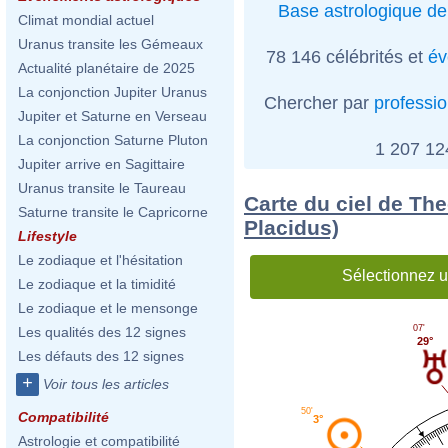
Base astrologique de
Climat mondial actuel
Uranus transite les Gémeaux
78 146 célébrités et
év
Actualité planétaire de 2025
La conjonction Jupiter Uranus
Chercher par
professi
Jupiter et Saturne en Verseau
La conjonction Saturne Pluton
1 207 1
Jupiter arrive en Sagittaire
Uranus transite le Taureau
Carte du ciel de Th
Saturne transite le Capricorne
Placidus)
Lifestyle
Le zodiaque et l'hésitation
Sélectionnez u
Le zodiaque et la timidité
Le zodiaque et le mensonge
07'
Les qualités des 12 signes
29°
Les défauts des 12 signes
+
Voir tous les articles
50'
Compatibilité
3°
Astrologie et compatibilité