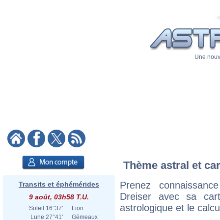
Une nouve
Thème astral et car
Prenez connaissanc
Transits et éphémérides
Dreiser avec sa cart
9 août, 03h58 T.U.
astrologique et le calc
Soleil
16°37'
Lion
Lune
27°41'
Gémeaux