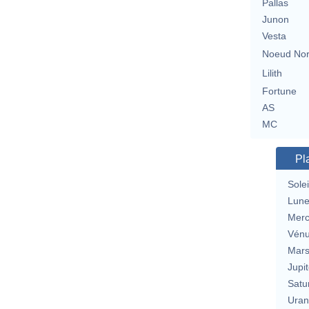
Pallas
Junon
Vesta
Noeud No
Lilith
Fortune
AS
MC
Pl
Solei
Lun
Merc
Vén
Mar
Jupit
Satu
Uran