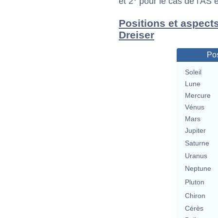
et 2° pour le cas de l'AS
Positions et aspect
Dreiser
Pos
Soleil
Lune
Mercure
Vénus
Mars
Jupiter
Saturne
Uranus
Neptune
Pluton
Chiron
Cérès