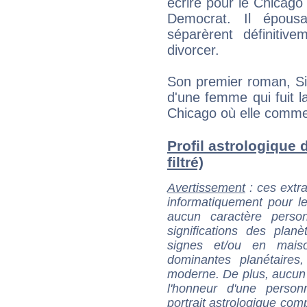
écrire pour le Chicago
Democrat. Il épou
séparèrent définitiv
divorcer.
Son premier roman, Sist
d'une femme qui fuit la
Chicago où elle commen
Profil astrologique 
filtré)
Avertissement
: ces extra
informatiquement pour le
aucun caractère perso
significations des pla
signes et/ou en maiso
dominantes planétaires,
moderne. De plus, aucun a
l'honneur d'une personn
portrait astrologique com