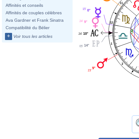
11
Affinités et conseils
15'
0°
Affinités de couples célèbres
Ava Gardner et Frank Sinatra
24'
9°
12
Compatibilité du Bélier
10°
24'
+
Voir tous les articles
1
14°
05'
2
9°
23'