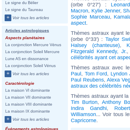
Le signe du Bélier
(orbe 0°27') :
Leonard
Le signe du Taureau
Macron
,
Kylie Jenner
,
Sh
Sophie Marceau
,
Kamala
+
Voir tous les articles
aspect
.
Articles astrologiques
Thèmes astraux ayant l
Aspects planétaires
(orbe 0°33') :
Taylor Swi
Halsey (chanteuse)
,
K
La conjonction Mercure Vénus
Fitzgerald Kennedy, Jr.
La conjonction Soleil Mercure
célébrités ayant cet aspe
Lune AS en dissonance
La conjonction Soleil Vénus
Thèmes astraux avec l
+
Paul
,
Tom Ford
,
Lyndon 
Voir tous les articles
Paul Reubens
,
Alexa Ve
Caractérologie
astraux des célébrités né
La maison VI dominante
Thèmes astraux ayant la
La maison VII dominante
Tim Burton
,
Anthony Bo
La maison VIII dominante
Indira Gandhi
,
Rober
La maison IX dominante
Williamson
... Voir tous l
+
Voir tous les articles
Capricorne
.
Évènements astrologiques