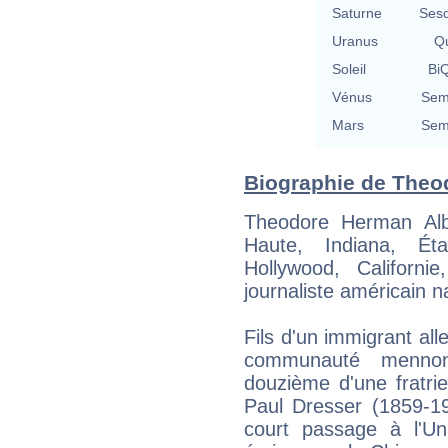
Saturne
Sesq
Uranus
Qu
Soleil
BiQ
Vénus
Semi
Mars
Semi
Biographie de Theodo
Theodore Herman Alb
Haute, Indiana, É
Hollywood, Californi
journaliste américain na
Fils d'un immigrant al
communauté mennoni
douzième d'une fratri
Paul Dresser (1859-19
court passage à l'Un