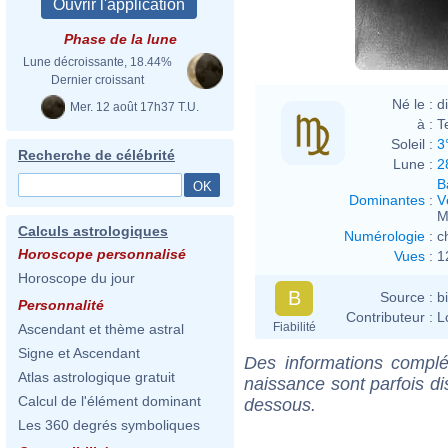
Phase de la lune
Lune décroissante, 18.44%
Dernier croissant
Né le :
d
Mer. 12 août 17h37 T.U.
à :
T
Soleil :
3
Recherche de célébrité
Lune :
2
B
Dominantes
:
V
M
Calculs astrologiques
Numérologie
:
c
Horoscope personnalisé
Vues
:
1
Horoscope du jour
B
Source :
b
Personnalité
Contributeur :
L
Fiabilité
Ascendant et thème astral
Signe et Ascendant
Des informations complé
Atlas astrologique gratuit
naissance sont parfois di
Calcul de l'élément dominant
dessous.
Les 360 degrés symboliques