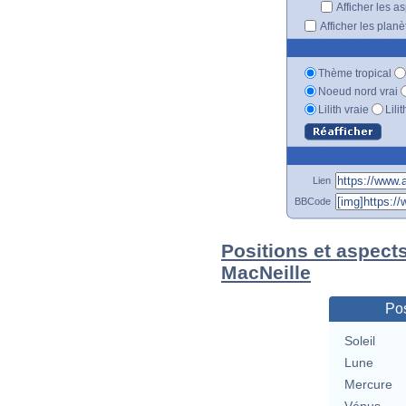
Afficher les a
Afficher les plan
Thème tropical
Noeud nord vrai
Lilith vraie
Lili
Lien
BBCode
Positions et aspect
MacNeille
Pos
Soleil
Lune
Mercure