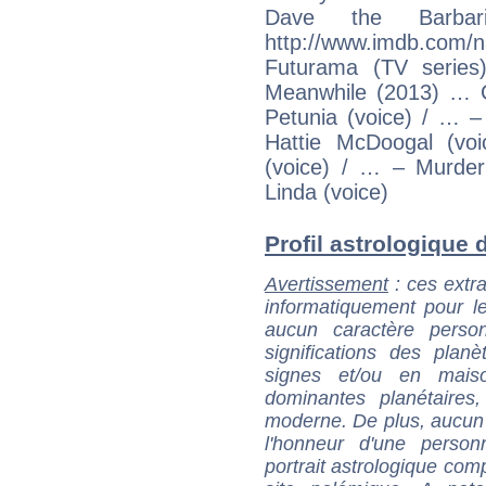
Dave the Barbari
http://www.imdb.c
Futurama (TV serie
Meanwhile (2013) … Cr
Petunia (voice) / … –
Hattie McDoogal (voic
(voice) / … – Murde
Linda (voice)
Profil astrologique d
Avertissement
: ces extra
informatiquement pour le
aucun caractère perso
significations des pla
signes et/ou en maiso
dominantes planétaires,
moderne. De plus, aucun a
l'honneur d'une personn
portrait astrologique com