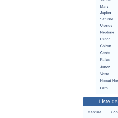
Vénus
Mars
Jupiter
Saturne
Uranus
Neptune
Pluton
Chiron
Cérès
Pallas
Junon
Vesta
Noeud No
Lilith
Liste de
Mercure
Conj