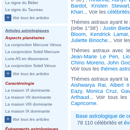
Le signe du Bélier
Bardot
,
Kristen Stewart
Le signe du Taureau
Khan
... Voir les
célébrité
+
Voir tous les articles
Thèmes astraux ayant le
(orbe 1°38') :
Justin Bieb
Articles astrologiques
Bloom
,
Kendrick Lamar
Aspects planétaires
Juliette Binoche
... Voir le
La conjonction Mercure Vénus
Thèmes astraux avec l
La conjonction Soleil Mercure
Jean-Marie Le Pen
,
Lio
Lune AS en dissonance
Chino Moreno
,
John Go
La conjonction Soleil Vénus
Voir tous les
thèmes astra
+
Voir tous les articles
Thèmes astraux ayant la
Caractérologie
Aishwarya Rai
,
Albert 
La maison VI dominante
Eazy
,
Monica Cruz
,
Ga
Arthaud
... Voir tous les
La maison VII dominante
Capricorne
.
La maison VIII dominante
La maison IX dominante
Base astrologique de cé
+
Voir tous les articles
78 110 célébrités et
év
Évènements astrologiques