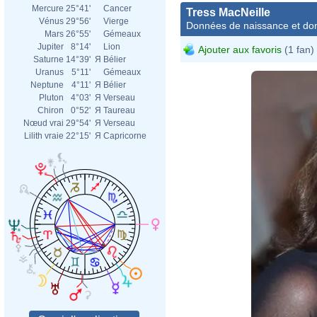
Mercure
25°41'
Cancer
Tress MacNeille
Vénus
29°56'
Vierge
Données de naissance et dom
Mars
26°55'
Gémeaux
Jupiter
8°14'
Lion
Ajouter aux favoris
(1 fan)
Saturne
14°39'
Я
Bélier
Uranus
5°11'
Gémeaux
Neptune
4°11'
Я
Bélier
Pluton
4°03'
Я
Verseau
Chiron
0°52'
Я
Taureau
Nœud vrai
29°54'
Я
Verseau
Lilith vraie
22°15'
Я
Capricorne