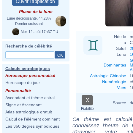
Phase de la lune
Lune décroissante, 44.23%
Dernier croissant
Mer. 12 août 17h37 T.U.
Née le :
m
à :
C
Recherche de célébrité
Soleil :
2
Lune :
1
G
Dominantes
:
M
Calculs astrologiques
Ai
Horoscope personnalisé
Astrologie Chinoise
:
L
Numérologie
:
c
Horoscope du jour
Vues
:
1
Personnalité
Ascendant et thème astral
X
Source :
d
Signe et Ascendant
Fiabilité
Atlas astrologique gratuit
Ce thème est calculé 
Calcul de l'élément dominant
connaissez l'heure de 
Les 360 degrés symboliques
d'envoyer votre i