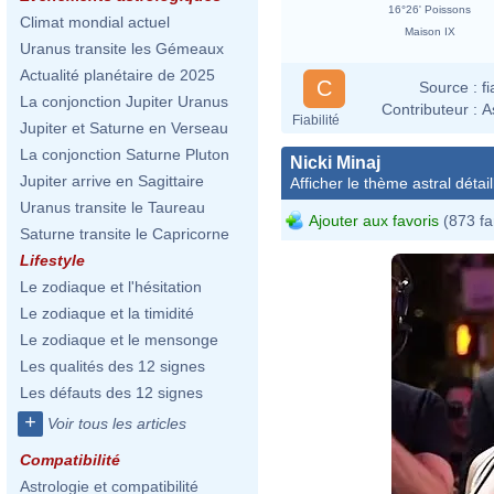
16°26' Poissons
Climat mondial actuel
Maison IX
Uranus transite les Gémeaux
Actualité planétaire de 2025
C
Source :
f
La conjonction Jupiter Uranus
Contributeur :
A
Fiabilité
Jupiter et Saturne en Verseau
La conjonction Saturne Pluton
Nicki Minaj
Jupiter arrive en Sagittaire
Afficher le thème astral détail
Uranus transite le Taureau
Ajouter aux favoris
(873 fa
Saturne transite le Capricorne
Lifestyle
Le zodiaque et l'hésitation
Le zodiaque et la timidité
Le zodiaque et le mensonge
Les qualités des 12 signes
Les défauts des 12 signes
+
Voir tous les articles
Compatibilité
Astrologie et compatibilité