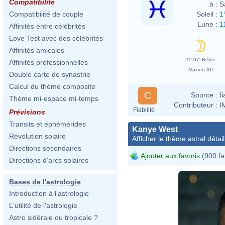
Compatibilité
à :
S
Soleil :
1
Compatibilité de couple
Lune :
1
Affinités entre célébrités
Love Test avec des célébrités
Affinités amicales
11°07' Bélier
Affinités professionnelles
Maison XII
Double carte de synastrie
Calcul du thème composite
C
Source :
f
Thème mi-espace mi-temps
Contributeur :
I
Fiabilité
Prévisions
Transits et éphémérides
Kanye West
Révolution solaire
Afficher le thème astral détail
Directions secondaires
Ajouter aux favoris
(900 fa
Directions d'arcs solaires
Bases de l'astrologie
Introduction à l'astrologie
L'utilité de l'astrologie
Astro sidérale ou tropicale ?