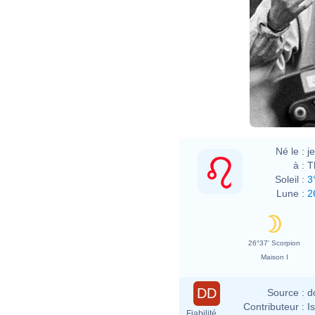
Né le :
j
à :
T
Soleil :
3
Lune :
2
26°37' Scorpion
Maison I
DD
Source :
d
Contributeur :
I
Fiabilité