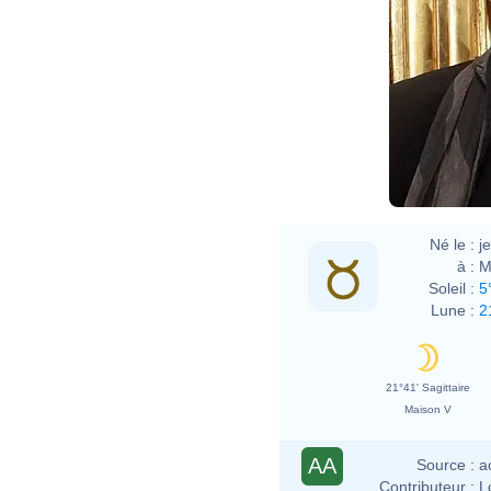
Né le :
j
à :
M
Soleil :
5
Lune :
2
21°41' Sagittaire
Maison V
AA
Source :
a
Contributeur :
L