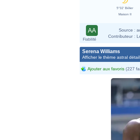
5°32' Bélier
Maison II
AA
Source :
a
Contributeur :
L
Fiabilité
Serena Williams
Afficher le thème astral détail
Ajouter aux favoris
(227 fa