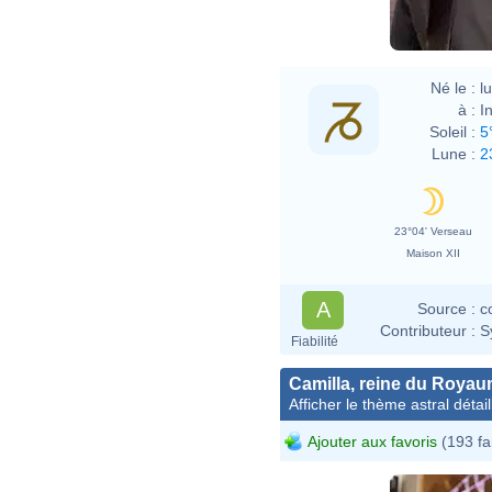
Né le :
l
à :
I
Soleil :
5
Lune :
2
23°04' Verseau
Maison XII
A
Source :
c
Contributeur :
S
Fiabilité
Camilla, reine du Roya
Afficher le thème astral détail
Ajouter aux favoris
(193 fa