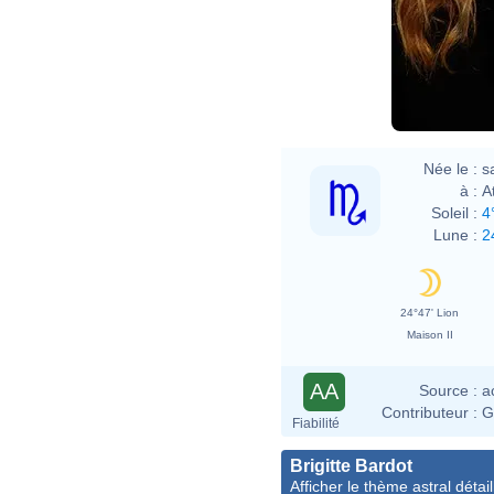
Davi
Née le :
s
à :
A
Soleil :
4
Lune :
2
24°47' Lion
Maison II
AA
Source :
a
Contributeur :
G
Fiabilité
Brigitte Bardot
Afficher le thème astral détail