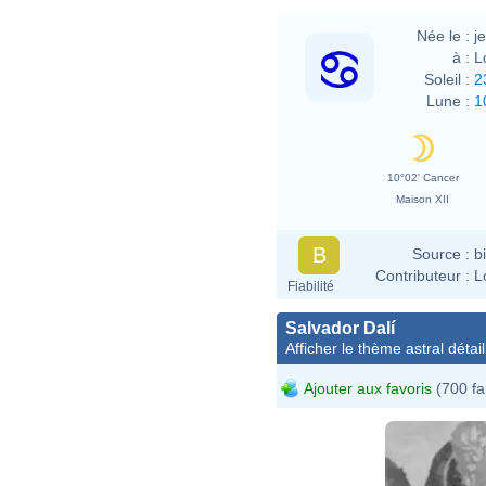
Née le :
j
à :
L
Soleil :
2
Lune :
1
10°02' Cancer
Maison XII
B
Source :
b
Contributeur :
L
Fiabilité
Salvador Dalí
Afficher le thème astral détail
Ajouter aux favoris
(700 fa