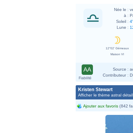
Née le :
v
à :
P
Soleil :
4
Lune :
1
12°02' Gémeaux
Maison VI
AA
Source :
a
Contributeur :
D
Fiabilité
Kristen Stewart
Afficher le thème astral détail
Ajouter aux favoris
(842 fa