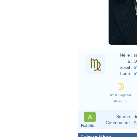
Né le :
s
à :
O
Soleil :
6
Lune :
5
5°18' Sagittaire
Maison XII
A
Source :
d
Contributeur :
P
Fiabilité