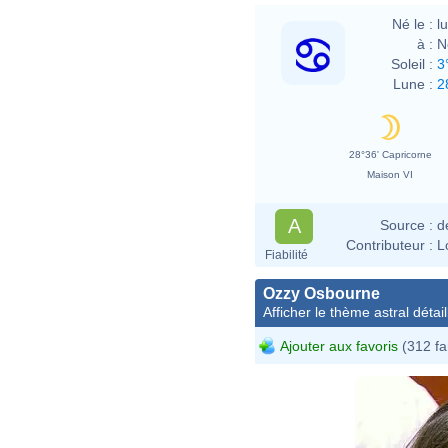
Né le :
l
à :
N
Soleil :
3
Lune :
2
28°36' Capricorne
Maison VI
A
Source :
d
Contributeur :
L
Fiabilité
Ozzy Osbourne
Afficher le thème astral détail
Ajouter aux favoris
(312 fa