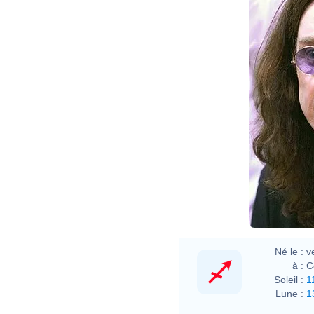
Né le :
v
à :
C
Soleil :
1
Lune :
1