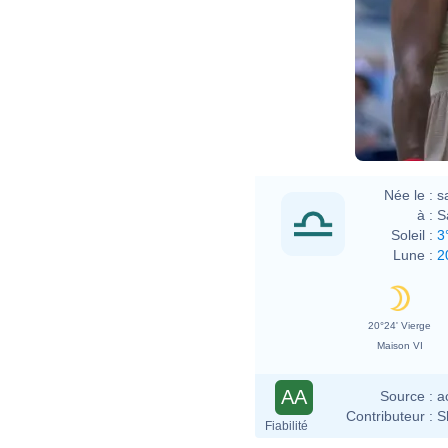
Née le :
s
à :
S
Soleil :
3
Lune :
2
20°24' Vierge
Maison VI
AA
Source :
a
Contributeur :
S
Fiabilité