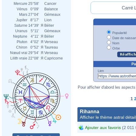
Mercure
25°58'
Cancer
Carré L
Vénus
0°09'
Balance
Mars
27°04'
Gémeaux
Jupiter
8°17'
Lion
Saturne
14°39'
Я
Bélier
Uranus
5°11'
Gémeaux
Popularité
Neptune
4°11'
Я
Bélier
Date de naissa
Pluton
4°02'
Я
Verseau
Nom
Chiron
0°52'
Я
Taureau
Orbe
Nœud vrai
29°54'
Я
Verseau
Lilith vraie
22°08'
Я
Capricorne
Pa
Lien
Pour afficher d'abord les aspects 
1
Rihanna
Afficher le thème astral détail
Ajouter aux favoris
(2 011 