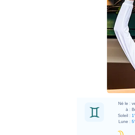
Né le :
v
à :
B
Soleil :
1
Lune :
5