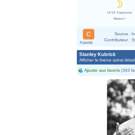
13°24' Capricorne
Maison I
C
Source :
h
Contributeur :
S
Fiabilité
Stanley Kubrick
Afficher le thème astral détail
Ajouter aux favoris
(343 fa