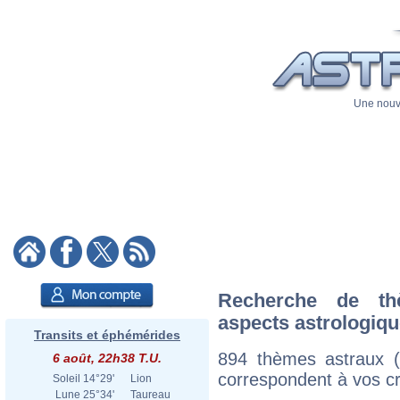
Une nouve
Recherche de th
aspects astrologiq
Transits et éphémérides
894 thèmes astraux 
6 août, 22h38 T.U.
correspondent à vos cri
Soleil
14°29'
Lion
Lune
25°34'
Taureau