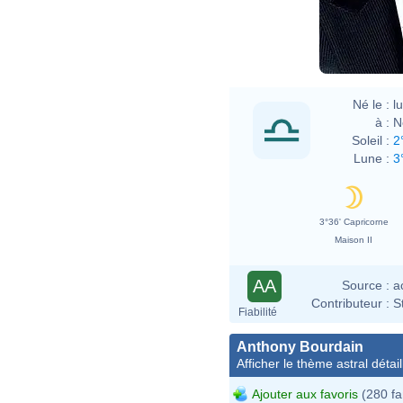
Né le :
l
à :
N
Soleil :
2
Lune :
3
3°36' Capricorne
Maison II
AA
Source :
a
Contributeur :
S
Fiabilité
Anthony Bourdain
Afficher le thème astral détail
Ajouter aux favoris
(280 fa