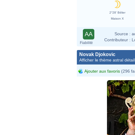
2°28' Bélier
Maison X
AA
Source :
a
Contributeur :
L
Fiabilité
Novak Djokovic
Afficher le thème astral détail
Ajouter aux favoris
(296 fa