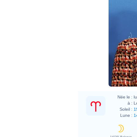
Elena
Née le :
l
à :
L
Soleil :
1
Lune :
1
14°29' Balance