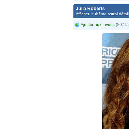
Julia Roberts
Afficher le thème astral détail
Ajouter aux favoris
(807 fa