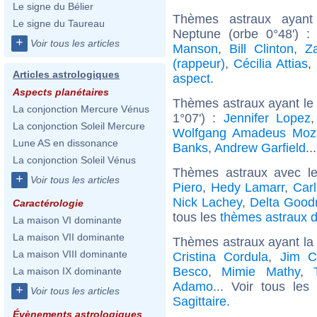
Le signe du Bélier
Thèmes astraux ayant
Le signe du Taureau
Neptune (orbe 0°48') 
+
Voir tous les articles
Manson
,
Bill Clinton
,
Z
(rappeur)
,
Cécilia Attias
,
Articles astrologiques
aspect
.
Aspects planétaires
Thèmes astraux ayant le 
La conjonction Mercure Vénus
1°07') :
Jennifer Lopez
La conjonction Soleil Mercure
Wolfgang Amadeus Moz
Lune AS en dissonance
Banks
,
Andrew Garfield
..
La conjonction Soleil Vénus
Thèmes astraux avec l
+
Voir tous les articles
Piero
,
Hedy Lamarr
,
Car
Nick Lachey
,
Delta Good
Caractérologie
tous les
thèmes astraux d
La maison VI dominante
La maison VII dominante
Thèmes astraux ayant la 
La maison VIII dominante
Cristina Cordula
,
Jim C
Besco
,
Mimie Mathy
,
La maison IX dominante
Adamo
... Voir tous les
+
Voir tous les articles
Sagittaire
.
Évènements astrologiques