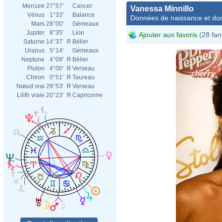
Mercure
27°57'
Cancer
Vanessa Minnillo
Vénus
1°33'
Balance
Données de naissance et dom
Mars
28°00'
Gémeaux
Jupiter
8°35'
Lion
Ajouter aux favoris
(28 fan
Saturne
14°37'
Я
Bélier
Uranus
5°14'
Gémeaux
Neptune
4°09'
Я
Bélier
Pluton
4°00'
Я
Verseau
Chiron
0°51'
Я
Taureau
Nœud vrai
29°53'
Я
Verseau
Lilith vraie
20°23'
Я
Capricorne