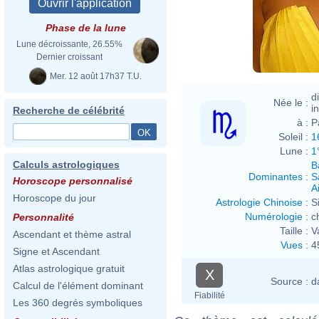
Phase de la lune
Lune décroissante, 26.55%
Dernier croissant
Mer. 12 août 17h37 T.U.
d
Née le :
i
Recherche de célébrité
à :
P
Soleil :
1
Lune :
1
Calculs astrologiques
B
Dominantes
:
S
Horoscope personnalisé
Ai
Horoscope du jour
Astrologie Chinoise
:
S
Numérologie
:
c
Personnalité
Taille :
V
Ascendant et thème astral
Vues
:
4
Signe et Ascendant
Atlas astrologique gratuit
X
Source :
d
Calcul de l'élément dominant
Fiabilité
Les 360 degrés symboliques