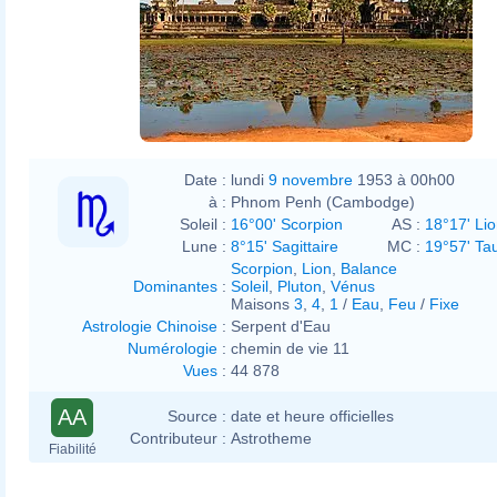
Date :
lundi
9 novembre
1953 à 00h00
à :
Phnom Penh (Cambodge)
Soleil :
16°00' Scorpion
AS :
18°17' Li
Lune :
8°15' Sagittaire
MC :
19°57' Ta
Scorpion
,
Lion
,
Balance
Dominantes
:
Soleil
,
Pluton
,
Vénus
Maisons
3
,
4
,
1
/
Eau
,
Feu
/
Fixe
Astrologie Chinoise
:
Serpent d'Eau
Numérologie
:
chemin de vie 11
Vues
:
44 878
AA
Source :
date et heure officielles
Contributeur :
Astrotheme
Fiabilité