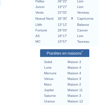
Pallas
26°22'
Lion
Junon
19°27'
Lion
Vesta
22°02'
Verseau
Noeud Nord
26°30'
Я
Capricorne
Lilith
13°12'
Balance
Fortune
26°03'
Cancer
AS
18°17'
Lion
MC
19°57'
Taureau
*
Planètes en maisons
Soleil
Maison 3
Lune
Maison 4
Mercure
Maison 4
Vénus
Maison 3
Mars
Maison 2
Jupiter
Maison 11
Saturne
Maison 3
Uranus
Maison 12