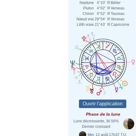
Neptune
4°10'
Я
Bélier
Pluton
4°02'
Я
Verseau
Chiron
0°52'
Я
Taureau
Nœud vrai
29°54'
Я
Verseau
Lilith vraie
21°43'
Я
Capricorne
Phase de la lune
Lune décroissante, 36.56%
Dernier croissant
Mer. 12 août 17h37 T.U.