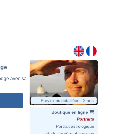
dge
odge avec sa
Prévisions détaillées - 2 ans
Boutique en ligne
Portraits
Portrait astrologique
Étude carrière et vocation