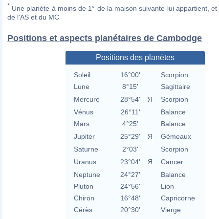
*
Une planète à moins de 1° de la maison suivante lui appartient, et 
de l'AS et du MC
Positions et aspects planétaires de Cambodge
Positions des planètes
Soleil
16°00'
Scorpion
Lune
8°15'
Sagittaire
Mercure
28°54'
Я
Scorpion
Vénus
26°11'
Balance
Mars
4°25'
Balance
Jupiter
25°29'
Я
Gémeaux
Saturne
2°03'
Scorpion
Uranus
23°04'
Я
Cancer
Neptune
24°27'
Balance
Pluton
24°56'
Lion
Chiron
16°48'
Capricorne
Cérès
20°30'
Vierge