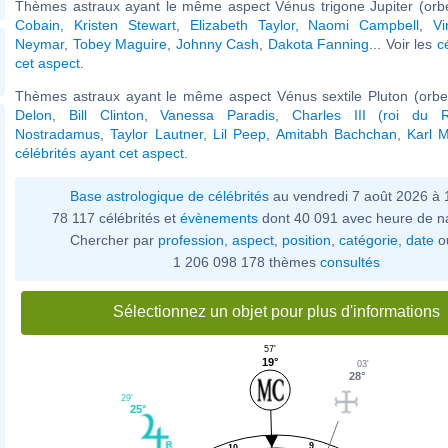
Thèmes astraux ayant le même aspect Vénus trigone Jupiter (orb
Cobain
,
Kristen Stewart
,
Elizabeth Taylor
,
Naomi Campbell
,
Vi
Neymar
,
Tobey Maguire
,
Johnny Cash
,
Dakota Fanning
... Voir les
c
cet aspect
.
Thèmes astraux ayant le même aspect Vénus sextile Pluton (orbe
Delon
,
Bill Clinton
,
Vanessa Paradis
,
Charles III (roi du 
Nostradamus
,
Taylor Lautner
,
Lil Peep
,
Amitabh Bachchan
,
Karl 
célébrités ayant cet aspect
.
Base astrologique de célébrités
au vendredi 7 août 2026 à 
78 117 célébrités et
évènements
dont 40 091 avec heure de n
Chercher par
profession
,
aspect
,
position
,
catégorie
,
date
o
1 206 098 178 thèmes
consultés
Sélectionnez un objet pour plus d'informations
57'
19°
03'
28°
29'
25°
9
10