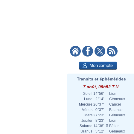
Transits et éphémérides
7 août, 09h52 T.U.
Soleil
14°56'
Lion
Lune
2°14'
Gémeaux
Mercure
26°37'
Cancer
Vénus
0°37'
Balance
Mars
27°23'
Gémeaux
Jupiter
8°23'
Lion
Saturne
14°38'
Я
Bélier
Uranus
5°12'
Gémeaux