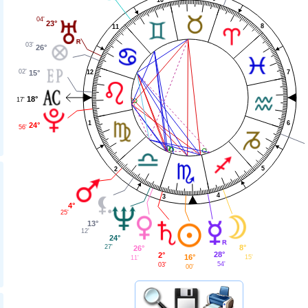
04'
23°
8
11
03'
26°
02'
12
7
15°
18°
17'
1
6
24°
56'
5
2
4
3
4°
25'
13°
12'
24°
27'
8°
26°
28°
2°
16°
15'
11'
54'
03'
00'