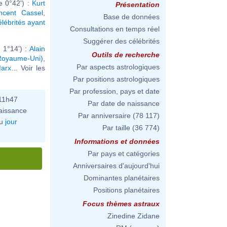
e 0°42') :
Kurt
Présentation
ncent Cassel
,
Base de données
élébrités ayant
Consultations en temps réel
Suggérer des célébrités
 1°14') :
Alain
Outils de recherche
Royaume-Uni)
,
Par aspects astrologiques
Marx
... Voir les
Par positions astrologiques
Par profession, pays et date
11h47
Par date de naissance
aissance
Par anniversaire
(78 117)
u
jour
Par taille
(36 774)
Informations et données
Par pays et catégories
Anniversaires d'aujourd'hui
Dominantes planétaires
Positions planétaires
Focus thèmes astraux
Zinedine Zidane