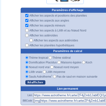
Paramètres d'affichage
Afficher les aspects et positions des planètes
Afficher les aspects aux angles
Afficher les aspects mineurs
Afficher les aspects à Lilith et au Nœud Nord
Afficher les astéroïdes
Afficher les aspects aux astéroïdes
Afficher les planètes hypothétiques
Paramètres de calcul
Thème tropical
Thème sidéral
Domification Placidus
Maisons égales
Koch
Noeud nord vrai
Noeud nord moyen
Lilith vraie
Lilith moyenne
*
Sauts Astrotheme
Pas de saut en maison suivante
Lien permanent
Lien
BBCode