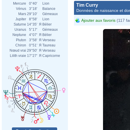
Mercure
0°40'
Lion
Tim Curry
Vénus
3°18'
Balance
Données de naissance et dom
Mars
29°10'
Gémeaux
Jupiter
8°58'
Lion
Ajouter aux favoris
(117 fa
Saturne
14°35'
Я
Bélier
Uranus
5°17'
Gémeaux
Neptune
4°07'
Я
Bélier
Pluton
3°58'
Я
Verseau
Chiron
0°51'
Я
Taureau
Nœud vrai
29°50'
Я
Verseau
Lilith vraie
17°27'
Я
Capricorne