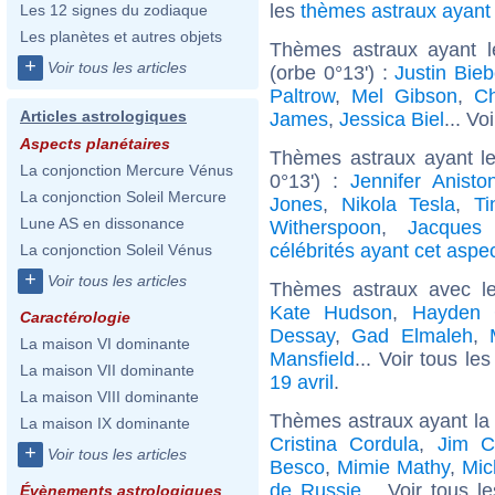
les
thèmes astraux ayan
Les 12 signes du zodiaque
Les planètes et autres objets
Thèmes astraux ayant 
+
Voir tous les articles
(orbe 0°13') :
Justin Bieb
Paltrow
,
Mel Gibson
,
Ch
Articles astrologiques
James
,
Jessica Biel
... Vo
Aspects planétaires
Thèmes astraux ayant le
La conjonction Mercure Vénus
0°13') :
Jennifer Anisto
La conjonction Soleil Mercure
Jones
,
Nikola Tesla
,
Ti
Lune AS en dissonance
Witherspoon
,
Jacques 
célébrités ayant cet aspe
La conjonction Soleil Vénus
+
Voir tous les articles
Thèmes astraux avec l
Kate Hudson
,
Hayden 
Caractérologie
Dessay
,
Gad Elmaleh
,
La maison VI dominante
Mansfield
... Voir tous le
La maison VII dominante
19 avril
.
La maison VIII dominante
Thèmes astraux ayant la 
La maison IX dominante
Cristina Cordula
,
Jim C
+
Voir tous les articles
Besco
,
Mimie Mathy
,
Mic
de Russie
... Voir tous l
Évènements astrologiques