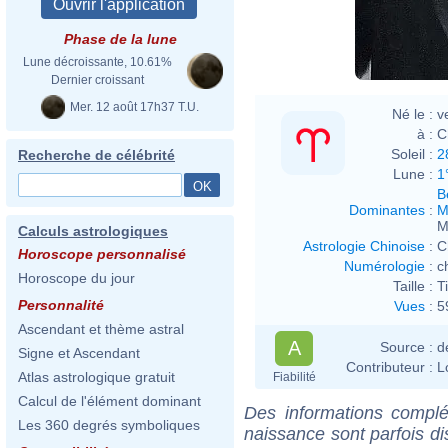
Phase de la lune
Lune décroissante, 10.61%
Dernier croissant
Mer. 12 août 17h37 T.U.
Né le :
v
à :
C
Soleil :
2
Recherche de célébrité
Lune :
1
B
Dominantes
:
M
M
Calculs astrologiques
Astrologie Chinoise
:
C
Horoscope personnalisé
Numérologie
:
c
Horoscope du jour
Taille :
T
Personnalité
Vues
:
5
Ascendant et thème astral
A
Source :
d
Signe et Ascendant
Contributeur :
L
Atlas astrologique gratuit
Fiabilité
Calcul de l'élément dominant
Des informations complé
Les 360 degrés symboliques
naissance sont parfois di