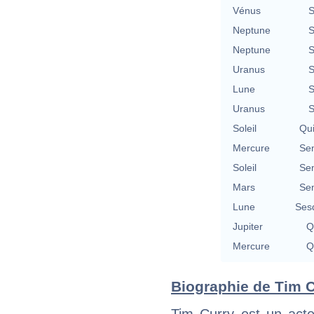
Vénus
S
Neptune
S
Neptune
S
Uranus
S
Lune
S
Uranus
S
Soleil
Qu
Mercure
Se
Soleil
Se
Mars
Se
Lune
Ses
Jupiter
Q
Mercure
Q
Biographie de Tim Cu
Tim Curry est un acte