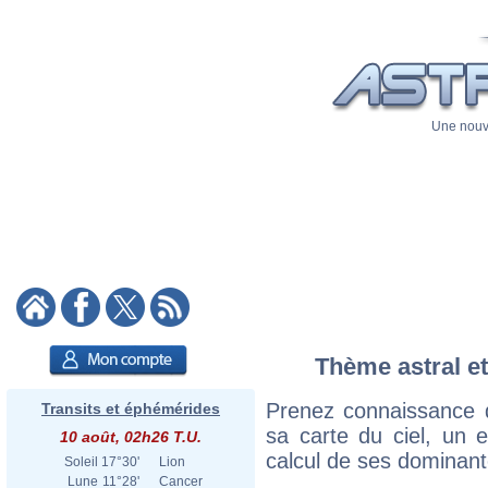
Une nouve
Thème astral et
Prenez connaissance 
Transits et éphémérides
sa carte du ciel, un ex
10 août, 02h26 T.U.
calcul de ses dominant
Soleil
17°30'
Lion
Lune
11°28'
Cancer