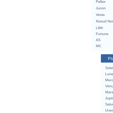
Pallas
Junon
Vesta
Noeud No
Lilith
Fortune
AS
MC
Pl
Solei
Lun
Merc
Vén
Mar
Jupit
Satu
Uran