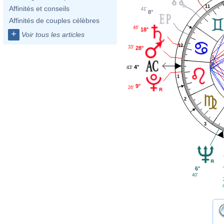
11
Affinités et conseils
41'
8°
Affinités de couples célèbres
46'
18°
+
Voir tous les articles
12
33'
28°
4°
43'
1
9°
26'
2
3
6°
40'