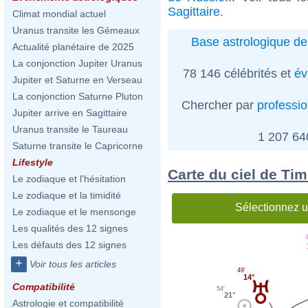
Sagittaire
.
Climat mondial actuel
Uranus transite les Gémeaux
Base astrologique de
Actualité planétaire de 2025
La conjonction Jupiter Uranus
78 146 célébrités et
év
Jupiter et Saturne en Verseau
La conjonction Saturne Pluton
Chercher par
professi
Jupiter arrive en Sagittaire
Uranus transite le Taureau
1 207 6
Saturne transite le Capricorne
Lifestyle
Carte du ciel de Tim
Le zodiaque et l'hésitation
Le zodiaque et la timidité
Sélectionnez u
Le zodiaque et le mensonge
Les qualités des 12 signes
Les défauts des 12 signes
+
Voir tous les articles
49'
14°
Compatibilité
54'
21°
Astrologie et compatibilité