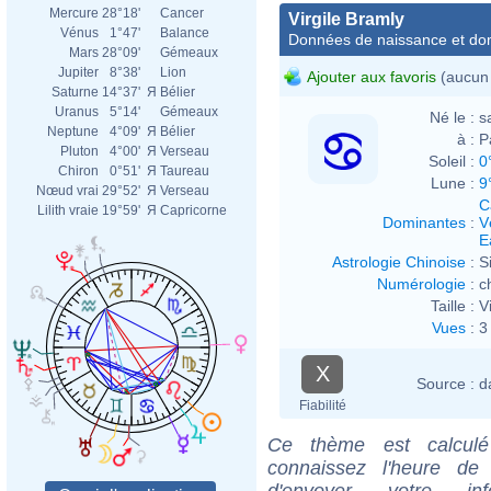
Mercure
28°18'
Cancer
Virgile Bramly
Vénus
1°47'
Balance
Données de naissance et dom
Mars
28°09'
Gémeaux
Jupiter
8°38'
Lion
Ajouter aux favoris
(aucun 
Saturne
14°37'
Я
Bélier
Uranus
5°14'
Gémeaux
Né le :
s
Neptune
4°09'
Я
Bélier
à :
P
Pluton
4°00'
Я
Verseau
Soleil :
0
Chiron
0°51'
Я
Taureau
Lune :
9
Nœud vrai
29°52'
Я
Verseau
C
Lilith vraie
19°59'
Я
Capricorne
Dominantes
:
V
E
Astrologie Chinoise
:
S
Numérologie
:
c
Taille :
V
Vues
:
3
X
Source :
d
Fiabilité
Ce thème est calculé 
connaissez l'heure de
d'envoyer votre i