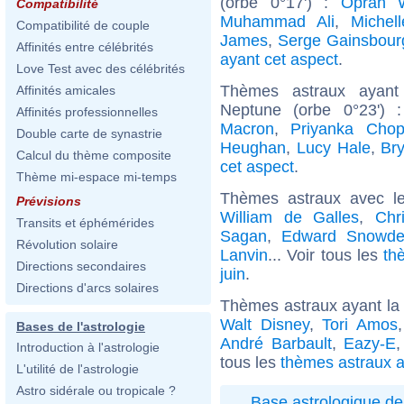
(orbe 0°17') :
Oprah W
Compatibilité
Muhammad Ali
,
Michell
Compatibilité de couple
James
,
Serge Gainsbour
Affinités entre célébrités
ayant cet aspect
.
Love Test avec des célébrités
Thèmes astraux ayant
Affinités amicales
Neptune (orbe 0°23')
Affinités professionnelles
Macron
,
Priyanka Chop
Double carte de synastrie
Heughan
,
Lucy Hale
,
Br
Calcul du thème composite
cet aspect
.
Thème mi-espace mi-temps
Thèmes astraux avec l
Prévisions
William de Galles
,
Chr
Transits et éphémérides
Sagan
,
Edward Snowd
Révolution solaire
Lanvin
... Voir tous les
th
Directions secondaires
juin
.
Directions d'arcs solaires
Thèmes astraux ayant la
Walt Disney
,
Tori Amos
Bases de l'astrologie
André Barbault
,
Eazy-E
Introduction à l'astrologie
tous les
thèmes astraux a
L'utilité de l'astrologie
Astro sidérale ou tropicale ?
Base astrologique de