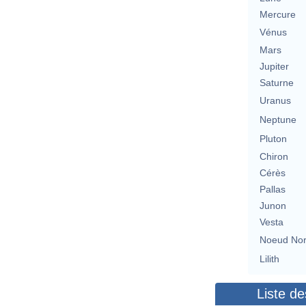
Mercure
Vénus
Mars
Jupiter
Saturne
Uranus
Neptune
Pluton
Chiron
Cérès
Pallas
Junon
Vesta
Noeud No
Lilith
Liste de