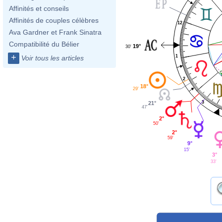
Affinités et conseils
Affinités de couples célèbres
12
Ava Gardner et Frank Sinatra
Compatibilité du Bélier
19°
30'
+
1
Voir tous les articles
2
18°
29'
3
21°
47'
2°
50'
2°
59'
9°
15'
3°
33'