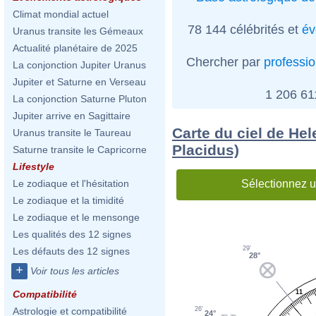
Climat mondial actuel
78 144 célébrités et
év
Uranus transite les Gémeaux
Actualité planétaire de 2025
Chercher par
professi
La conjonction Jupiter Uranus
Jupiter et Saturne en Verseau
1 206 6
La conjonction Saturne Pluton
Jupiter arrive en Sagittaire
Carte du ciel de He
Uranus transite le Taureau
Placidus)
Saturne transite le Capricorne
Lifestyle
Sélectionnez u
Le zodiaque et l'hésitation
Le zodiaque et la timidité
Le zodiaque et le mensonge
Les qualités des 12 signes
29'
Les défauts des 12 signes
28°
+
Voir tous les articles
11
Compatibilité
26'
Astrologie et compatibilité
24°