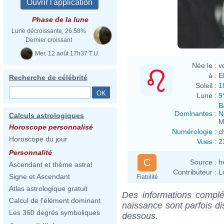
Phase de la lune
Lune décroissante, 26.58%
Dernier croissant
Mer. 12 août 17h37 T.U.
Née le :
v
à :
E
Recherche de célébrité
Soleil :
1
Lune :
9
B
Dominantes
:
N
Calculs astrologiques
M
Horoscope personnalisé
Numérologie
:
c
Horoscope du jour
Vues
:
2
Personnalité
C
Source :
h
Ascendant et thème astral
Contributeur :
L
Signe et Ascendant
Fiabilité
Atlas astrologique gratuit
Des informations complé
Calcul de l'élément dominant
naissance sont parfois di
Les 360 degrés symboliques
dessous.