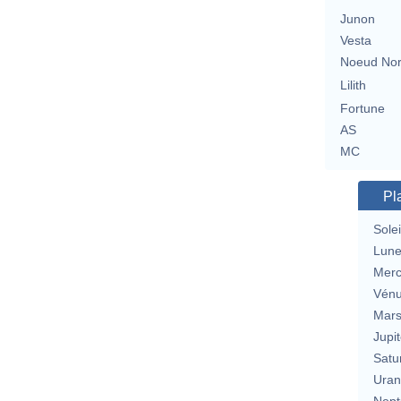
Junon
Vesta
Noeud No
Lilith
Fortune
AS
MC
Pl
Solei
Lun
Merc
Vén
Mar
Jupit
Satu
Uran
Nept