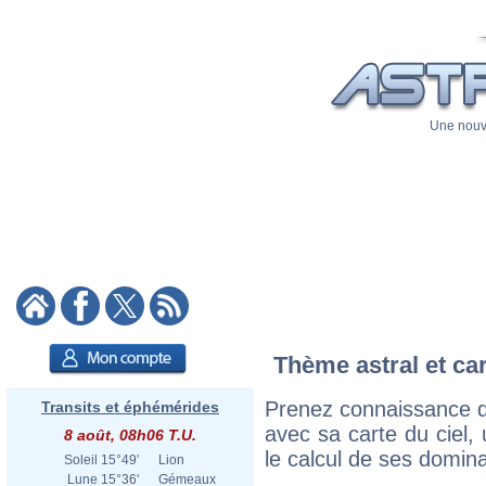
Une nouve
Thème astral et ca
Prenez connaissance d
Transits et éphémérides
avec sa carte du ciel, 
8 août, 08h06 T.U.
le calcul de ses domina
Soleil
15°49'
Lion
Lune
15°36'
Gémeaux