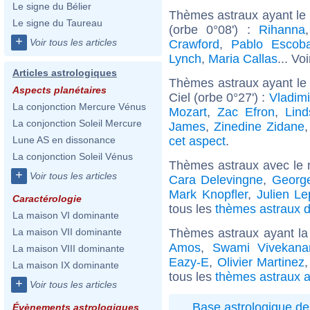
Le signe du Bélier
Thèmes astraux ayant le
Le signe du Taureau
(orbe 0°08') :
Rihanna
+
Voir tous les articles
Crawford
,
Pablo Escoba
Lynch
,
Maria Callas
... Vo
Articles astrologiques
Thèmes astraux ayant le
Aspects planétaires
Ciel (orbe 0°27') :
Vladimi
La conjonction Mercure Vénus
Mozart
,
Zac Efron
,
Lin
La conjonction Soleil Mercure
James
,
Zinedine Zidane
cet aspect
.
Lune AS en dissonance
La conjonction Soleil Vénus
Thèmes astraux avec le 
+
Voir tous les articles
Cara Delevingne
,
Georg
Mark Knopfler
,
Julien Le
Caractérologie
tous les
thèmes astraux d
La maison VI dominante
Thèmes astraux ayant la
La maison VII dominante
Amos
,
Swami Vivekana
La maison VIII dominante
Eazy-E
,
Olivier Martinez
La maison IX dominante
tous les
thèmes astraux a
+
Voir tous les articles
Base astrologique de
Évènements astrologiques