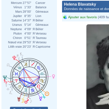
Mercure
27°57'
Cancer
Helena Blavatsky
Vénus
1°33'
Balance
Données de naissance et dom
Mars
28°00'
Gémeaux
Jupiter
8°35'
Lion
Ajouter aux favoris
(409 fa
Saturne
14°37'
Я
Bélier
Uranus
5°14'
Gémeaux
Neptune
4°09'
Я
Bélier
Pluton
4°00'
Я
Verseau
Chiron
0°51'
Я
Taureau
Nœud vrai
29°53'
Я
Verseau
Lilith vraie
20°23'
Я
Capricorne