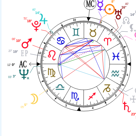
8°
40'
16°
40'
1
14°
14°
51'
10
18°
9
11
8
00'
10°
27'
19°
12
7
0°
12'
1
6
3°
03'
2
5
5°
3
05'
4
23°