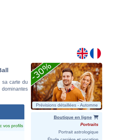
Ball
 sa carte du
es dominantes
Prévisions détaillées - Automne
Boutique en ligne
Portraits
c vos profils
Portrait astrologique
Étude carrière et vocation