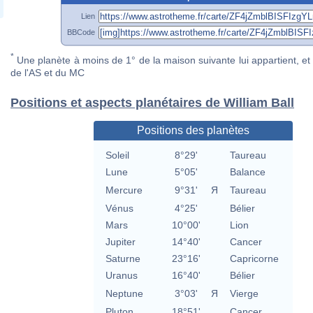
Lien
BBCode
*
Une planète à moins de 1° de la maison suivante lui appartient, et 
de l'AS et du MC
Positions et aspects planétaires de William Ball
Positions des planètes
Soleil
8°29'
Taureau
Lune
5°05'
Balance
Mercure
9°31'
Я
Taureau
Vénus
4°25'
Bélier
Mars
10°00'
Lion
Jupiter
14°40'
Cancer
Saturne
23°16'
Capricorne
Uranus
16°40'
Bélier
Neptune
3°03'
Я
Vierge
Pluton
18°51'
Cancer