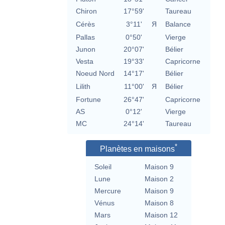
Chiron
17°59'
Taureau
Cérès
3°11'
Я
Balance
Pallas
0°50'
Vierge
Junon
20°07'
Bélier
Vesta
19°33'
Capricorne
Noeud Nord
14°17'
Bélier
Lilith
11°00'
Я
Bélier
Fortune
26°47'
Capricorne
AS
0°12'
Vierge
MC
24°14'
Taureau
*
Planètes en maisons
Soleil
Maison 9
Lune
Maison 2
Mercure
Maison 9
Vénus
Maison 8
Mars
Maison 12