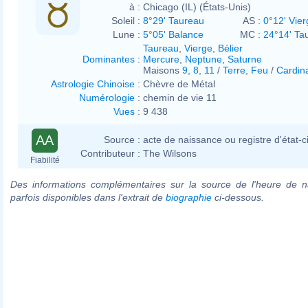
à :
Chicago (IL) (États-Unis)
Soleil :
8°29' Taureau
AS :
0°12' Vier
Lune :
5°05' Balance
MC :
24°14' Ta
Taureau
,
Vierge
,
Bélier
Dominantes
:
Mercure
,
Neptune
,
Saturne
Maisons
9
,
8
,
11
/
Terre
,
Feu
/
Cardin
Astrologie Chinoise
:
Chèvre de Métal
Numérologie
:
chemin de vie 11
Vues
:
9 438
AA
Source :
acte de naissance ou registre d'état-ci
Contributeur :
The Wilsons
Fiabilité
Des informations complémentaires sur la source de l'heure de n
parfois disponibles dans l'extrait de
biographie
ci-dessous.