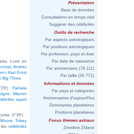
Présentation
Base de données
Consultations en temps réel
Suggérer des célébrités
Outils de recherche
Par aspects astrologiques
Par positions astrologiques
Par profession, pays et date
reau, Lune en
Par date de naissance
orizet
,
Andrés
Par anniversaire
(78 111)
rri
,
Karl Ernst
Par taille
(36 772)
me
Big Three
.
Informations et données
29') :
Pamela
Par pays et catégories
vigne
,
Warren
Anniversaires d'aujourd'hui
élébrités ayant
Dominantes planétaires
Positions planétaires
orbe 0°39') :
Focus thèmes astraux
 Moore
,
Tobey
r les
célébrités
Zinedine Zidane