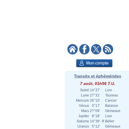
Transits et éphémérides
7 août, 01h56 T.U.
Soleil
14°37'
Lion
Lune
27°31'
Taureau
Mercure
26°10'
Cancer
Vénus
0°17'
Balance
Mars
27°09'
Gémeaux
Jupiter
8°18'
Lion
Saturne
14°39'
Я
Bélier
Uranus
5°12'
Gémeaux