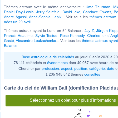
Thèmes astraux avec le même anniversaire :
Uma Thurman
,
Mi
Daniel Day-Lewis
,
Jerry Seinfeld
,
David Icke
,
Candace Owens
,
Be
Andre Agassi
,
Anne-Sophie Lapix
... Voir tous les
thèmes astraux 
nées un 29 avril
.
Thèmes astraux ayant la Lune en 5° Balance :
Jay-Z
,
Jürgen Klop
Francis Heaulme
,
Sylvie Testud
,
Rose Kennedy
,
Charles Ier d'Angl
Gasté
,
Alexandre Loukachenko
... Voir tous les
thèmes astraux ayant
Balance
.
Base astrologique de célébrités
au jeudi 6 août 2026 à 2
78 111 célébrités et
évènements
dont 40 087 avec heure de n
Chercher par
profession
,
aspect
,
position
,
catégorie
,
date
o
1 205 945 842 thèmes
consultés
Carte du ciel de William Ball (domification Placidu
Sélectionnez un objet pour plus d'informations
14'
31'
24°
9°
29'