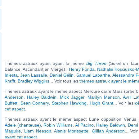
Thèmes astraux ayant ayant le même
Big Three
(Soleil en Tau
Balance, Ascendant en Vierge) :
Henry Fonda
,
Nathalie Kosciusko-M
Iniesta
,
Jean Lassalle
,
Daniel Gélin
,
Samuel Labarthe
,
Alessandra Fe
Krafft
,
Bradley Wiggins
... Voir tous les
thèmes astraux ayant le mê
Thèmes astraux ayant le même aspect Mercure carré Mars (orbe 0°
Anderson
,
Hailey Baldwin
,
Mick Jagger
,
Marilyn Manson
,
Avril La
Buffett
,
Sean Connery
,
Stephen Hawking
,
Hugh Grant
... Voir les
c
cet aspect
.
Thèmes astraux ayant le même aspect Lune opposition Vénus (
Adele (chanteuse)
,
Robin Williams
,
Al Pacino
,
Hailey Baldwin
,
Demi
Maguire
,
Liam Neeson
,
Alanis Morissette
,
Gillian Anderson
... Voi
ayant cet aspect
.