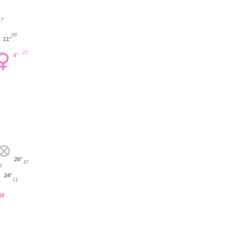
7'
00'
11°
25'
4°
26°
47'
24°
11'
16'