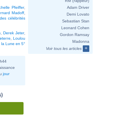
RM (rappeur)
chelle Pfeiffer
,
Adam Driver
rnard Madoff
,
Demi Lovato
des célébrités
Sebastian Stan
Leonard Cohen
p
,
Derek Jeter
,
Gordon Ramsay
eterre
,
Loulou
Madonna
 la Lune en 5°
+
Voir tous les articles
0h44
aissance
u
jour
s)