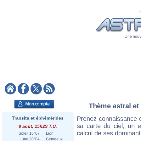
Une nouve
Thème astral et 
Prenez connaissance d
Transits et éphémérides
sa carte du ciel, un ex
8 août, 15h29 T.U.
calcul de ses dominant
Soleil
16°07'
Lion
Lune
20°04'
Gémeaux