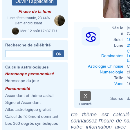
Phase de la lune
Lune décroissante, 23.44%
Dernier croissant
Née le :
j
Mer. 12 août 17h37 T.U.
à :
G
Soleil :
1
Recherche de célébrité
Lune :
2
C
Dominantes
:
L
E
Astrologie Chinoise
:
C
Calculs astrologiques
Numérologie
:
c
Horoscope personnalisé
Taille :
Y
Horoscope du jour
Vues
:
1
Personnalité
X
Ascendant et thème astral
Source :
d
Signe et Ascendant
Fiabilité
Atlas astrologique gratuit
Ce thème est calculé 
Calcul de l'élément dominant
connaissez l'heure de na
Les 360 degrés symboliques
votre information ave