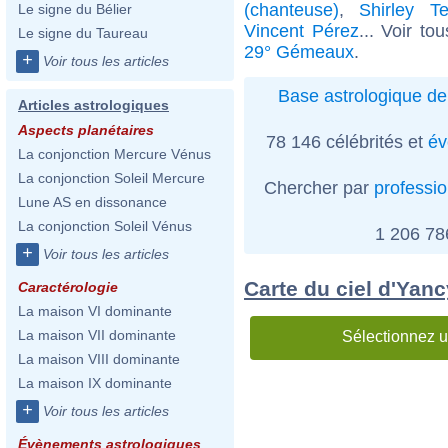
(chanteuse)
,
Shirley T
Le signe du Bélier
Vincent Pérez
... Voir to
Le signe du Taureau
29° Gémeaux
.
+
Voir tous les articles
Base astrologique de
Articles astrologiques
Aspects planétaires
78 146 célébrités et
év
La conjonction Mercure Vénus
La conjonction Soleil Mercure
Chercher par
professi
Lune AS en dissonance
La conjonction Soleil Vénus
1 206 7
+
Voir tous les articles
Carte du ciel d'Yanc
Caractérologie
La maison VI dominante
La maison VII dominante
Sélectionnez u
La maison VIII dominante
La maison IX dominante
+
Voir tous les articles
Évènements astrologiques