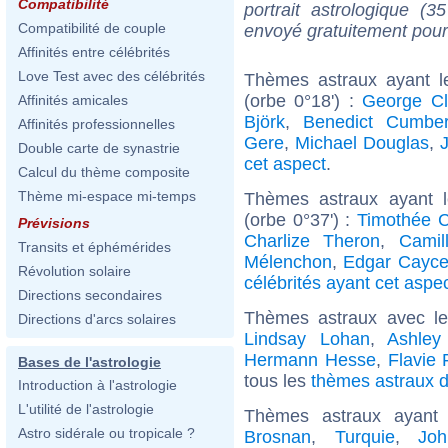
Compatibilité
portrait astrologique (
Compatibilité de couple
envoyé gratuitement pour
Affinités entre célébrités
Love Test avec des célébrités
Thèmes astraux ayant 
(orbe 0°18') :
George Cl
Affinités amicales
Björk
,
Benedict Cumber
Affinités professionnelles
Gere
,
Michael Douglas
,
Double carte de synastrie
cet aspect
.
Calcul du thème composite
Thème mi-espace mi-temps
Thèmes astraux ayant 
(orbe 0°37') :
Timothée 
Prévisions
Charlize Theron
,
Camil
Transits et éphémérides
Mélenchon
,
Edgar Cayc
Révolution solaire
célébrités ayant cet aspe
Directions secondaires
Thèmes astraux avec l
Directions d'arcs solaires
Lindsay Lohan
,
Ashley
Hermann Hesse
,
Flavie 
Bases de l'astrologie
tous les
thèmes astraux de
Introduction à l'astrologie
L'utilité de l'astrologie
Thèmes astraux ayan
Astro sidérale ou tropicale ?
Brosnan
,
Turquie
,
Jo