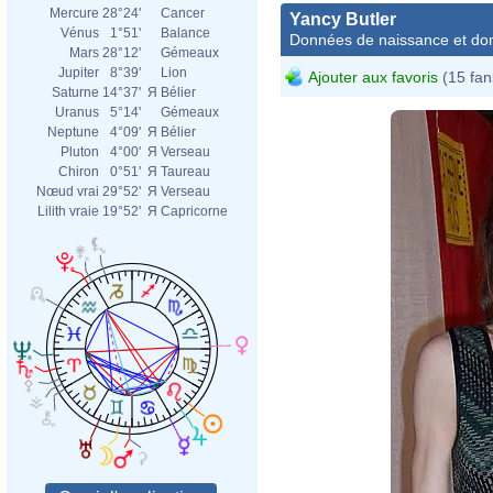
Mercure
28°24'
Cancer
Yancy Butler
Vénus
1°51'
Balance
Données de naissance et dom
Mars
28°12'
Gémeaux
Jupiter
8°39'
Lion
Ajouter aux favoris
(15 fan
Saturne
14°37'
Я
Bélier
Uranus
5°14'
Gémeaux
Neptune
4°09'
Я
Bélier
Pluton
4°00'
Я
Verseau
Chiron
0°51'
Я
Taureau
Nœud vrai
29°52'
Я
Verseau
Lilith vraie
19°52'
Я
Capricorne
Yanc
talk
Yanc