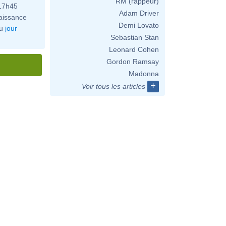
RM (rappeur)
 17h45
Adam Driver
aissance
Demi Lovato
u
jour
Sebastian Stan
Leonard Cohen
Gordon Ramsay
Madonna
+
Voir tous les articles