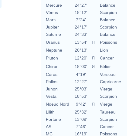
Mercure
24°27'
Balance
Vénus
18°12'
Scorpion
Mars
7°24'
Balance
Jupiter
24°17'
Scorpion
Saturne
24°33'
Balance
Uranus
13°54'
Я
Poissons
Neptune
20°13'
Lion
Pluton
12°20'
Я
Cancer
Chiron
18°00'
Я
Bélier
Cérès
4°19'
Verseau
Pallas
12°27'
Capricorne
Junon
25°03'
Vierge
Vesta
18°53'
Scorpion
Noeud Nord
9°42'
Я
Vierge
Lilith
25°32'
Taureau
Fortune
13°09'
Scorpion
AS
7°46'
Cancer
MC
16°19'
Poissons