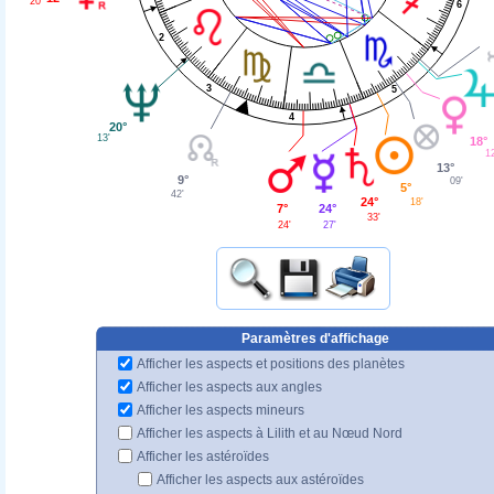
20'
6
2
3
5
4
20°
13'
18°
12
13°
9°
09'
5°
42'
24°
18'
24°
7°
33'
27'
24'
Paramètres d'affichage
Afficher les aspects et positions des planètes
Afficher les aspects aux angles
Afficher les aspects mineurs
Afficher les aspects à Lilith et au Nœud Nord
Afficher les astéroïdes
Afficher les aspects aux astéroïdes