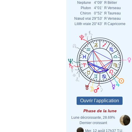
Neptune
4°09'
Я
Bélier
Pluton
4°01'
Я
Verseau
Chiron
0°52'
Я
Taureau
Nœud vrai
29°53'
Я
Verseau
Lilith vraie
20°43'
Я
Capricorne
Phase de la lune
Lune décroissante, 28.69%
Dernier croissant
Mer. 12 août 17h37 T.U.