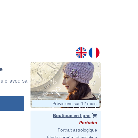
e
quie avec sa
Prévisions sur 12 mois
Boutique en ligne
Portraits
Portrait astrologique
Étude carrière et vocation