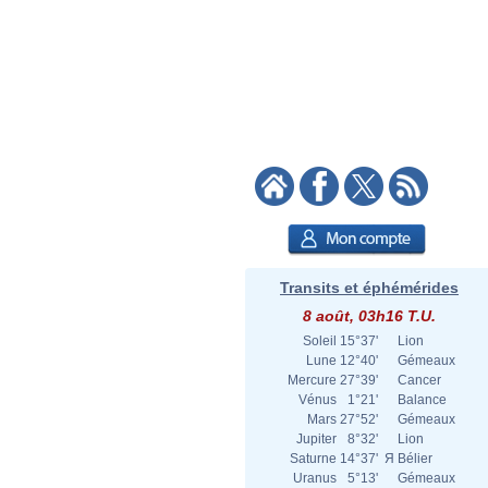
Transits et éphémérides
8 août, 03h16 T.U.
Soleil
15°37'
Lion
Lune
12°40'
Gémeaux
Mercure
27°39'
Cancer
Vénus
1°21'
Balance
Mars
27°52'
Gémeaux
Jupiter
8°32'
Lion
Saturne
14°37'
Я
Bélier
Uranus
5°13'
Gémeaux