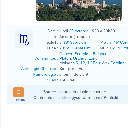
Date :
lundi
29 octobre
1923 à 20h30
à :
Ankara (Turquie)
Soleil :
5°18' Scorpion
AS :
7°46' Can
Lune :
29°55' Gémeaux
MC :
16°19' Po
Cancer
,
Scorpion
,
Balance
Dominantes
:
Pluton
,
Uranus
,
Lune
Maisons
5
,
12
,
1
/
Eau
,
Air
/
Cardinal
Astrologie Chinoise
:
Sanglier d'Eau
Numérologie
:
chemin de vie 9
Vues
:
166 884
C
Source :
source originale inconnue
Contributeur :
astrologysoftware.com / Penfield
Fiabilité