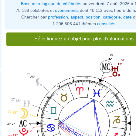
Base astrologique de célébrités
au vendredi 7 août 2026 à
78 138 célébrités et
évènements
dont 40 112 avec heure de n
Chercher par
profession
,
aspect
,
position
,
catégorie
,
date
o
1 206 506 441 thèmes
consultés
Sélectionnez un objet pour plus d'informations
19'
16°
54'
13°
32'
25°
10
11
9
25'
8
18°
12
55'
29°
7
7°
46'
1
12°