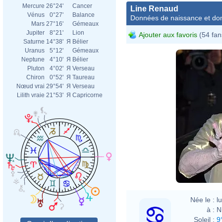
Mercure
26°24'
Cancer
Line Renaud
Vénus
0°27'
Balance
Données de naissance et dom
Mars
27°16'
Gémeaux
Jupiter
8°21'
Lion
Ajouter aux favoris
(54 fan
Saturne
14°38'
Я
Bélier
Uranus
5°12'
Gémeaux
Neptune
4°10'
Я
Bélier
Pluton
4°02'
Я
Verseau
Chiron
0°52'
Я
Taureau
Nœud vrai
29°54'
Я
Verseau
Lilith vraie
21°53'
Я
Capricorne
Née le :
l
à :
N
Soleil :
9