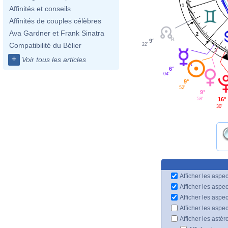
1
Affinités et conseils
Affinités de couples célèbres
Ava Gardner et Frank Sinatra
2
9°
Compatibilité du Bélier
22'
3
+
Voir tous les articles
6°
04'
9°
52'
9°
58'
16°
30'
Afficher les aspec
Afficher les aspe
Afficher les aspe
Afficher les aspe
Afficher les astér