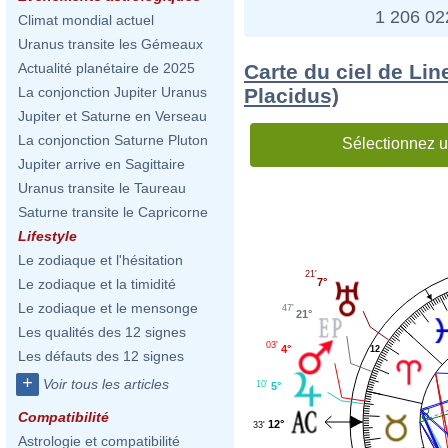
1 206 0
Climat mondial actuel
Uranus transite les Gémeaux
Carte du ciel de Li
Actualité planétaire de 2025
Placidus)
La conjonction Jupiter Uranus
Jupiter et Saturne en Verseau
La conjonction Saturne Pluton
Sélectionnez u
Jupiter arrive en Sagittaire
Uranus transite le Taureau
Saturne transite le Capricorne
Lifestyle
Le zodiaque et l'hésitation
21'
7°
Le zodiaque et la timidité
Le zodiaque et le mensonge
47'
21°
Les qualités des 12 signes
03'
4°
12
Les défauts des 12 signes
+
Voir tous les articles
10'
5°
Compatibilité
12°
33'
Astrologie et compatibilité