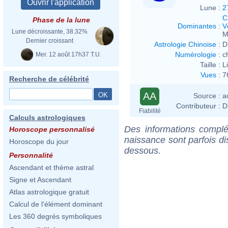
Lune :
2
C
Phase de la lune
Dominantes
:
V
Lune décroissante, 38.32%
M
Dernier croissant
Astrologie Chinoise
:
D
Numérologie
:
c
Mer. 12 août 17h37 T.U.
Taille :
L
Vues
:
7
Recherche de célébrité
AA
Source :
a
Contributeur :
D
Fiabilité
Calculs astrologiques
Des informations complé
Horoscope personnalisé
naissance sont parfois di
Horoscope du jour
dessous.
Personnalité
Ascendant et thème astral
Signe et Ascendant
Atlas astrologique gratuit
Calcul de l'élément dominant
Les 360 degrés symboliques