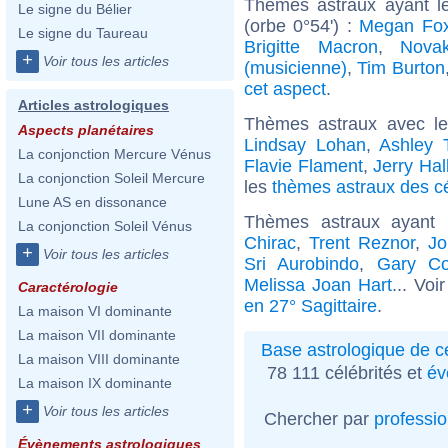
Thèmes astraux ayant le
Le signe du Bélier
(orbe 0°54') :
Megan Fo
Le signe du Taureau
Brigitte Macron
,
Nova
+
Voir tous les articles
(musicienne)
,
Tim Burton
cet aspect
.
Articles astrologiques
Thèmes astraux avec l
Aspects planétaires
Lindsay Lohan
,
Ashley 
La conjonction Mercure Vénus
Flavie Flament
,
Jerry Hal
La conjonction Soleil Mercure
les
thèmes astraux des cél
Lune AS en dissonance
Thèmes astraux ayant 
La conjonction Soleil Vénus
Chirac
,
Trent Reznor
,
Jo
+
Voir tous les articles
Sri Aurobindo
,
Gary Co
Melissa Joan Hart
... Voi
Caractérologie
en 27° Sagittaire
.
La maison VI dominante
La maison VII dominante
Base astrologique de cé
La maison VIII dominante
78 111 célébrités et
év
La maison IX dominante
+
Voir tous les articles
Chercher par
professi
Évènements astrologiques