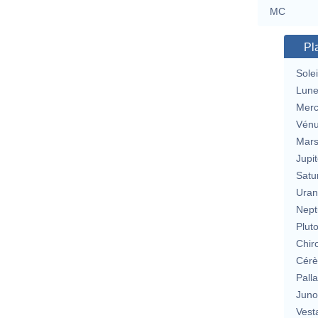
MC
Pl
Solei
Lun
Merc
Vén
Mar
Jupit
Satu
Uran
Nept
Plut
Chir
Cérè
Pall
Jun
Vest