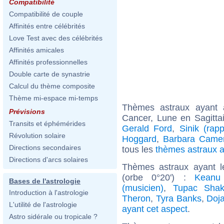
Compatibilité
Compatibilité de couple
Affinités entre célébrités
Love Test avec des célébrités
Affinités amicales
Affinités professionnelles
Double carte de synastrie
Calcul du thème composite
Thème mi-espace mi-temps
Thèmes astraux ayant
Prévisions
Cancer, Lune en Sagitta
Transits et éphémérides
Gerald Ford
,
Sinik (rap
Révolution solaire
Hoggard
,
Barbara Came
Directions secondaires
tous les
thèmes astraux 
Directions d'arcs solaires
Thèmes astraux ayant 
(orbe 0°20') :
Keanu
Bases de l'astrologie
(musicien)
,
Tupac Shak
Introduction à l'astrologie
Theron
,
Tyra Banks
,
Doj
L'utilité de l'astrologie
ayant cet aspect
.
Astro sidérale ou tropicale ?