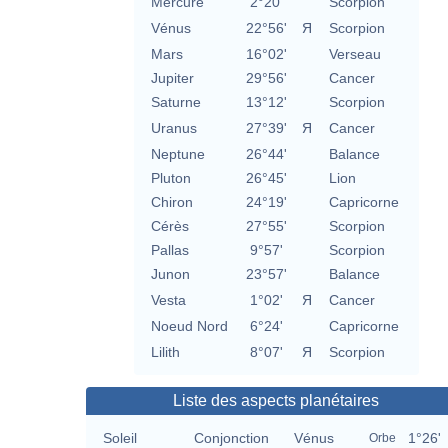
Mercure
2°20'
Scorpion
Vénus
22°56'
Я
Scorpion
Mars
16°02'
Verseau
Jupiter
29°56'
Cancer
Saturne
13°12'
Scorpion
Uranus
27°39'
Я
Cancer
Neptune
26°44'
Balance
Pluton
26°45'
Lion
Chiron
24°19'
Capricorne
Cérès
27°55'
Scorpion
Pallas
9°57'
Scorpion
Junon
23°57'
Balance
Vesta
1°02'
Я
Cancer
Noeud Nord
6°24'
Capricorne
Lilith
8°07'
Я
Scorpion
Liste des aspects planétaires
Soleil
Conjonction
Vénus
1°26'
Orbe