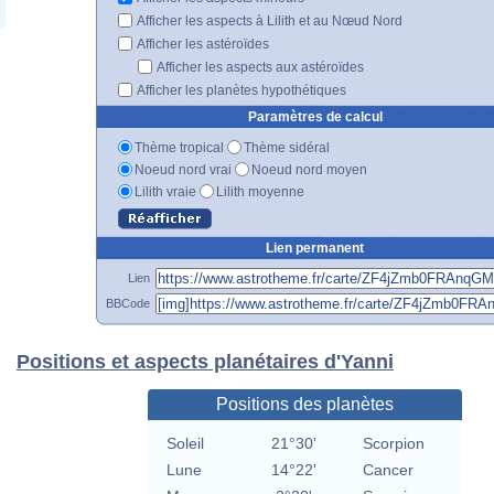
Afficher les aspects à Lilith et au Nœud Nord
Afficher les astéroïdes
Afficher les aspects aux astéroïdes
Afficher les planètes hypothétiques
Paramètres de calcul
Thème tropical
Thème sidéral
Noeud nord vrai
Noeud nord moyen
Lilith vraie
Lilith moyenne
Lien permanent
Lien
BBCode
Positions et aspects planétaires d'Yanni
Positions des planètes
Soleil
21°30'
Scorpion
Lune
14°22'
Cancer