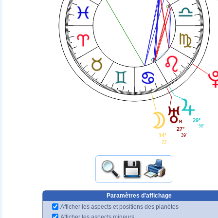
29°
56'
27°
14°
39'
22'
Paramètres d'affichage
Afficher les aspects et positions des planètes
Afficher les aspects mineurs