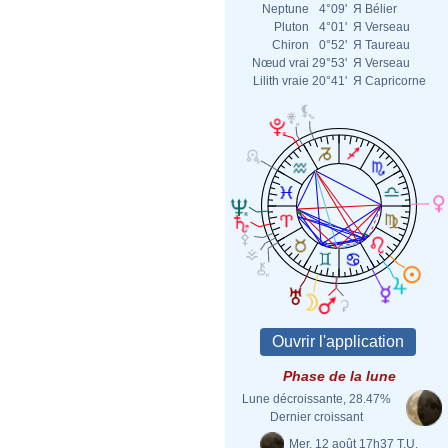
Neptune
4°09'
Я
Bélier
Pluton
4°01'
Я
Verseau
Chiron
0°52'
Я
Taureau
Nœud vrai
29°53'
Я
Verseau
Lilith vraie
20°41'
Я
Capricorne
Phase de la lune
Lune décroissante, 28.47%
Dernier croissant
Mer. 12 août 17h37 T.U.