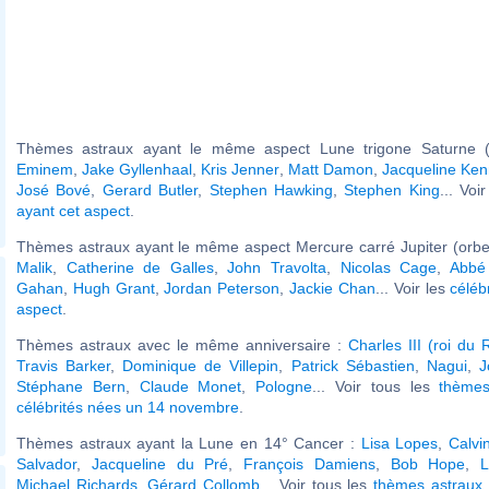
Thèmes astraux ayant le même aspect Lune trigone Saturne (
Eminem
,
Jake Gyllenhaal
,
Kris Jenner
,
Matt Damon
,
Jacqueline Ke
José Bové
,
Gerard Butler
,
Stephen Hawking
,
Stephen King
... Voi
ayant cet aspect
.
Thèmes astraux ayant le même aspect Mercure carré Jupiter (orbe
Malik
,
Catherine de Galles
,
John Travolta
,
Nicolas Cage
,
Abbé
Gahan
,
Hugh Grant
,
Jordan Peterson
,
Jackie Chan
... Voir les
céléb
aspect
.
Thèmes astraux avec le même anniversaire :
Charles III (roi du
Travis Barker
,
Dominique de Villepin
,
Patrick Sébastien
,
Nagui
,
J
Stéphane Bern
,
Claude Monet
,
Pologne
... Voir tous les
thèmes
célébrités nées un 14 novembre
.
Thèmes astraux ayant la Lune en 14° Cancer :
Lisa Lopes
,
Calvi
Salvador
,
Jacqueline du Pré
,
François Damiens
,
Bob Hope
,
L
Michael Richards
,
Gérard Collomb
... Voir tous les
thèmes astraux 