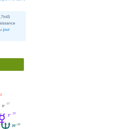
 17h45
aissance
u
jour
12'
07'
8°
20'
2°
44'
26°