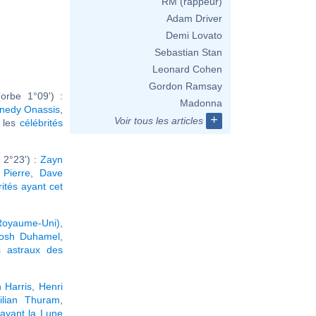
RM (rappeur)
Adam Driver
Demi Lovato
Sebastian Stan
Leonard Cohen
Gordon Ramsay
orbe 1°09') :
Madonna
nnedy Onassis
,
+
Voir tous les articles
r les
célébrités
 2°23') :
Zayn
 Pierre
,
Dave
rités ayant cet
 Royaume-Uni)
,
osh Duhamel
,
 astraux des
n Harris
,
Henri
ilian Thuram
,
ayant la Lune