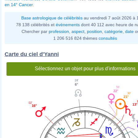
en 14° Cancer
.
Base astrologique de célébrités
au vendredi 7 août 2026 à
78 138 célébrités et
évènements
dont 40 112 avec heure de n
Chercher par
profession
,
aspect
,
position
,
catégorie
,
date
o
1 206 516 824 thèmes
consultés
Carte du ciel d'Yanni
Sélectionnez un objet pour plus d'informations
24'
6°
56'
22°
30'
21°
02'
13°
16°