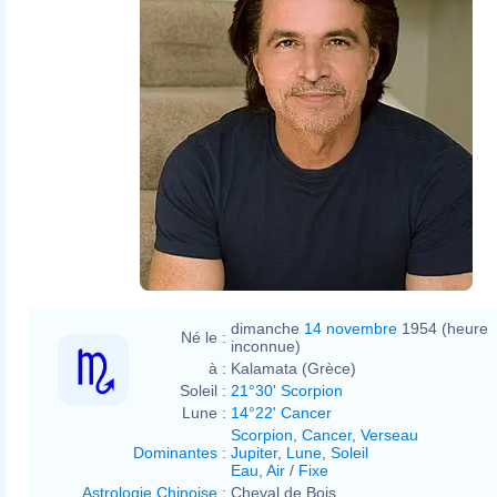
dimanche
14 novembre
1954 (heure
Né le :
inconnue)
à :
Kalamata (Grèce)
Soleil :
21°30' Scorpion
Lune :
14°22' Cancer
Scorpion
,
Cancer
,
Verseau
Dominantes
:
Jupiter
,
Lune
,
Soleil
Eau
,
Air
/
Fixe
Astrologie Chinoise
:
Cheval de Bois