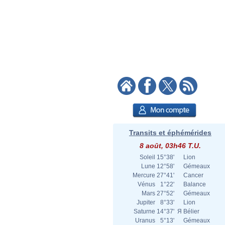
Transits et éphémérides
8 août, 03h46 T.U.
Soleil
15°38'
Lion
Lune
12°58'
Gémeaux
Mercure
27°41'
Cancer
Vénus
1°22'
Balance
Mars
27°52'
Gémeaux
Jupiter
8°33'
Lion
Saturne
14°37'
Я
Bélier
Uranus
5°13'
Gémeaux