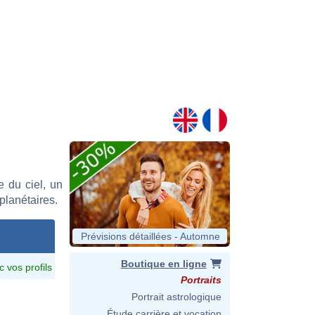
 du ciel, un
 planétaires.
Prévisions détaillées - Automne
Boutique en ligne
c vos profils
Portraits
Portrait astrologique
Étude carrière et vocation