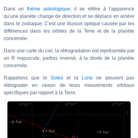
Dans un
thème astrologique
, il se réfère à l'apparence
qu'une planète change de direction et se déplace en arrière
dans le zodiaque. C'est une illusion optique causée par les
différences dans les orbites de la Terre et de la planète
concernée.
Dans une carte du ciel, la rétrogradation est représentée par
un R majuscule, parfois inversé, à la droite de la planète
concernée.
Rappelons que le
Soleil
et la
Lune
ne peuvent pas
rétrograder en raison de leurs mouvements orbitaux
spécifiques par rapport à la Terre.