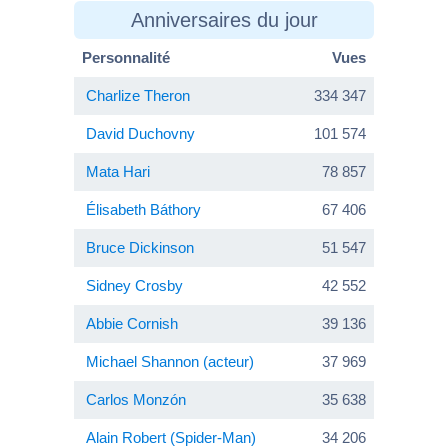
Anniversaires du jour
Personnalité
Vues
Charlize Theron
334 347
David Duchovny
101 574
Mata Hari
78 857
Élisabeth Báthory
67 406
Bruce Dickinson
51 547
Sidney Crosby
42 552
Abbie Cornish
39 136
Michael Shannon (acteur)
37 969
Carlos Monzón
35 638
Alain Robert (Spider-Man)
34 206