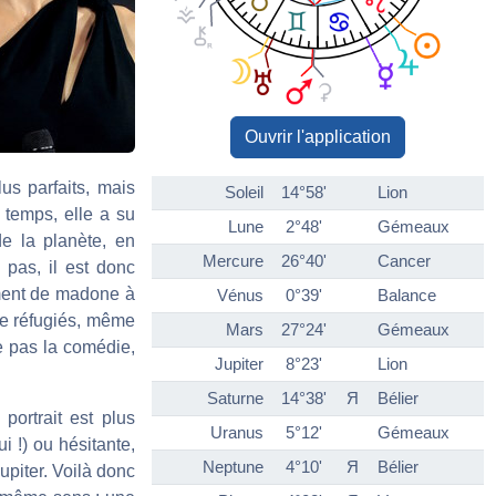
Ouvrir l'application
lus parfaits, mais
Soleil
14°58'
Lion
 temps, elle a su
Lune
2°48'
Gémeaux
de la planète, en
Mercure
26°40'
Cancer
 pas, il est donc
ement de madone à
Vénus
0°39'
Balance
 de réfugiés, même
Mars
27°24'
Gémeaux
ue pas la comédie,
Jupiter
8°23'
Lion
Saturne
14°38'
Я
Bélier
ortrait est plus
Uranus
5°12'
Gémeaux
 !) ou hésitante,
Neptune
4°10'
Я
Bélier
upiter. Voilà donc