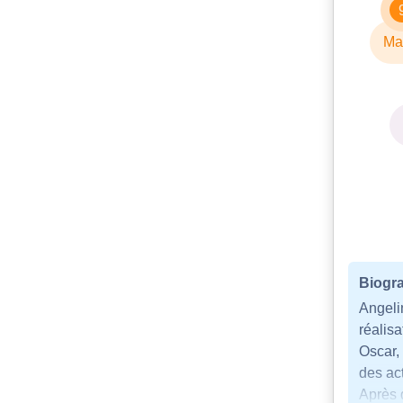
Ma
Biogra
Angelin
réalis
Oscar, 
des ac
Après 