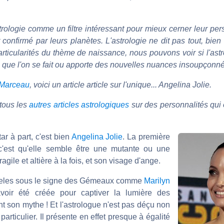
trologie comme un filtre intéressant pour mieux cerner leur per
 confirmé par leurs planètes. L'astrologie ne dit pas tout, bien 
rticularités du thème de naissance, nous pouvons voir si l'astr
ve que l'on se fait ou apporte des nouvelles nuances insoupçonn
 Marceau
, voici un article article sur l'unique... Angelina Jolie.
tous les
autres articles astrologiques
sur des personnalités qui o
ar à part, c'est bien
Angelina Jolie
. La première
 c'est qu'elle semble être une mutante ou une
gile et altière à la fois, et son visage d'ange.
geles sous le signe des Gémeaux comme
Marilyn
voir été créée pour captiver la lumière des
t son mythe ! Et l'astrologue n'est pas déçu non
articulier. Il présente en effet presque à égalité