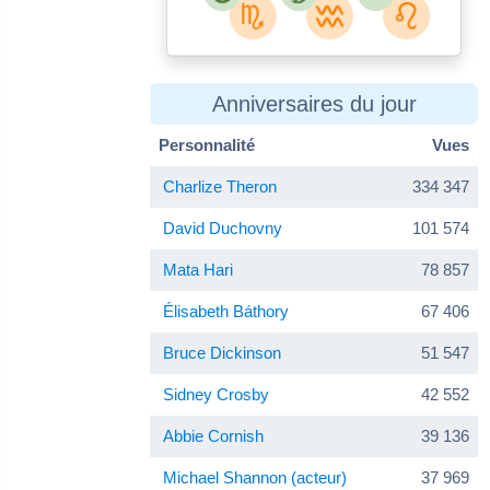
Anniversaires du jour
Personnalité
Vues
Charlize Theron
334 347
David Duchovny
101 574
Mata Hari
78 857
Élisabeth Báthory
67 406
Bruce Dickinson
51 547
Sidney Crosby
42 552
Abbie Cornish
39 136
Michael Shannon (acteur)
37 969