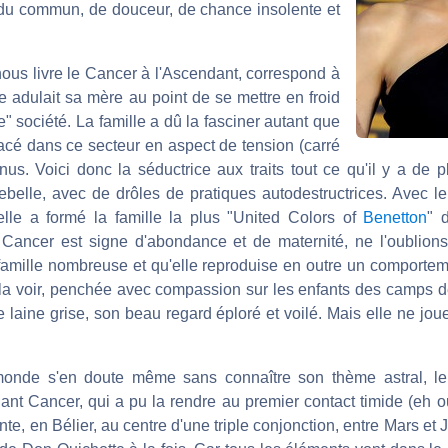
 du commun, de douceur, de chance insolente et
ous livre le Cancer à l'Ascendant, correspond à
e adulait sa mère au point de se mettre en froid
" société. La famille a dû la fasciner autant que
acé dans ce secteur en aspect de tension (carré
us. Voici donc la séductrice aux traits tout ce qu'il y a de p
ebelle, avec de drôles de pratiques autodestructrices. Avec le
'elle a formé la famille la plus "United Colors of
Benetton
" 
 Cancer est signe d'abondance et de maternité, ne l'oublions
e famille nombreuse et qu'elle reproduise en outre un comport
aut la voir, penchée avec compassion sur les enfants des camps
e laine grise, son beau regard éploré et voilé. Mais elle ne jo
onde s'en doute même sans connaître son thème astral, le p
t Cancer, qui a pu la rendre au premier contact timide (eh oui
, en Bélier, au centre d'une triple conjonction, entre Mars et J