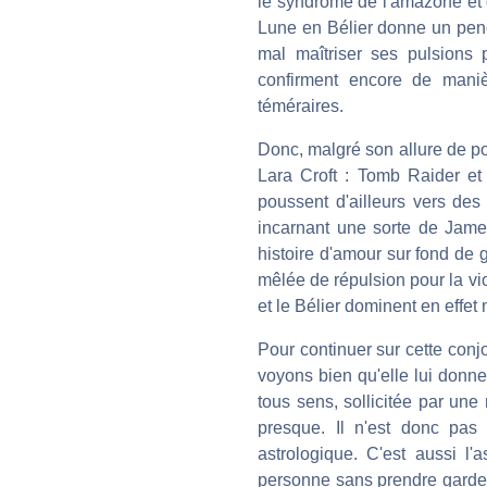
le syndrome de l'amazone et 
Lune en Bélier donne un pench
mal maîtriser ses pulsions
confirment encore de maniè
téméraires.
Donc, malgré son allure de po
Lara Croft : Tomb Raider et
poussent d'ailleurs vers des
incarnant une sorte de Jame
histoire d'amour sur fond de gu
mêlée de répulsion pour la vi
et le Bélier dominent en effe
Pour continuer sur cette conj
voyons bien qu'elle lui donne
tous sens, sollicitée par une
presque. Il n'est donc pas
astrologique. C'est aussi l
personne sans prendre garde a