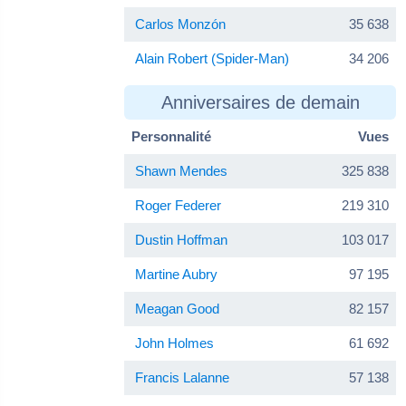
Carlos Monzón
35 638
Alain Robert (Spider-Man)
34 206
Anniversaires de demain
Personnalité
Vues
Shawn Mendes
325 838
Roger Federer
219 310
Dustin Hoffman
103 017
Martine Aubry
97 195
Meagan Good
82 157
John Holmes
61 692
Francis Lalanne
57 138