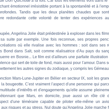
de Don Quichotte à la fois. Car tous les éléments vont dans l
ant émotionnel irrésistible portant à la spontanéité et à l'emp
 profondes. Tandis que les deux planètes chaudes que sont
re redondante cette volonté de tenter des expériences au
upée, Angelina Jolie était prédestinée à exploser dans les fil
 sa suite par exemple. Une fois reconnue, ses propres pench
 créations où elle rivalise avec les hommes : soit dans ses rô
s Bond dans Salt, soit comme réalisatrice d'Au pays du sang
erre en Bosnie... Le film est d'ailleurs une parfaite illustration
olence qui sert de toile de fond, mais aussi pour l'amour. Dans 
t nettement les autres signes du zodiaque, y compris les Gémeau
onction Mars-Lune-Jupiter en Bélier en secteur IX, soit les gr
 la bougeotte. C'est vraiment l'aspect d'une personne qui parc
 multitude d'intérêts et d'engagements qu'elle assume pleineme
 étonnant que Mars, en domicile, joue aussi un rôle clé d
'aspect d'une téméraire capable de piloter elle-même un avi
ux risques et au stress. Nul doute qu'Angelina Jolie marche fo