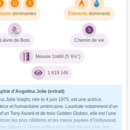
9
11
1
isons
dominantes
Éléments
dominants
5
Lièvre de Bois
Chemin de vie
Mesure
1m69
(5' 6½")
1 619 146
phie d'Angelina Jolie (extrait)
a Jolie Voight, née le 4 juin 1975, est une actrice,
atrice et humanitaire américaine. Lauréate notamment d’un
d’un Tony Award et de trois Golden Globes, elle est l’une
trices les plus célèbres et les mieux payées d’Hollywood.
des débuts à l’écran enfant aux côtés de son père Jon...