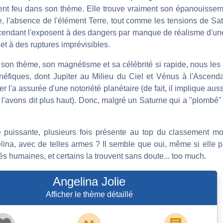
ment feu dans son thème. Elle trouve vraiment son épanouissem
re, l'absence de l'élément Terre, tout comme les tensions de S
scendant l'exposent à des dangers par manque de réalisme d'une
t à des ruptures imprévisibles.
son thème, son magnétisme et sa célébrité si rapide, nous les 
énéfiques, dont Jupiter au Milieu du Ciel et Vénus à l'Ascend
er l'a assurée d'une notoriété planétaire (de fait, il implique au
'avons dit plus haut). Donc, malgré un Saturne qui a "plombé" 
e puissante, plusieurs fois présente au top du classement m
gelina, avec de telles armes ? Il semble que oui, même si elle 
és humaines, et certains la trouvent sans doute... too much.
Angelina Jolie
Afficher le thème détaillé