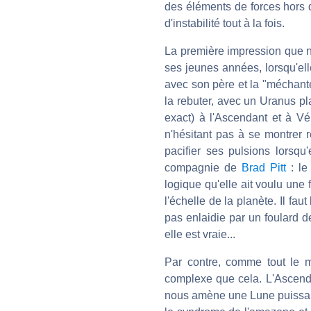
des éléments de forces hors
d'instabilité tout à la fois.
La première impression que n
ses jeunes années, lorsqu'ell
avec son père et la "méchante
la rebuter, avec un Uranus pl
exact) à l'Ascendant et à Vén
n'hésitant pas à se montrer r
pacifier ses pulsions lorsqu
compagnie de
Brad Pitt
: le
logique qu'elle ait voulu un
l'échelle de la planète. Il f
pas enlaidie par un foulard d
elle est vraie...
Par contre, comme tout le m
complexe que cela. L'Ascendan
nous amène une Lune puissante