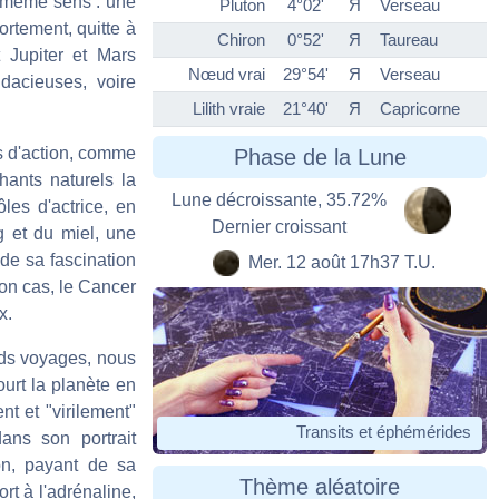
e même sens : une
Pluton
4°02'
Я
Verseau
ortement, quitte à
Chiron
0°52'
Я
Taureau
 Jupiter et Mars
Nœud vrai
29°54'
Я
Verseau
dacieuses, voire
Lilith vraie
21°40'
Я
Capricorne
ms d'action, comme
Phase de la Lune
ants naturels la
Lune décroissante, 35.72%
les d'actrice, en
Dernier croissant
 et du miel, une
 de sa fascination
Mer. 12 août 17h37 T.U.
son cas, le Cancer
x.
ands voyages, nous
ourt la planète en
nt et "virilement"
Transits et éphémérides
ans son portrait
on, payant de sa
Thème aléatoire
rt à l'adrénaline,