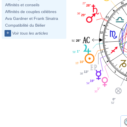
10
27'
Affinités et conseils
28°
Affinités de couples célèbres
36'
29°
11
Ava Gardner et Frank Sinatra
Compatibilité du Bélier
+
Voir tous les articles
12
26°
51'
1°
1
56'
10°
15'
13°
2
38'
19°
54'
1°
30'
0°
52'