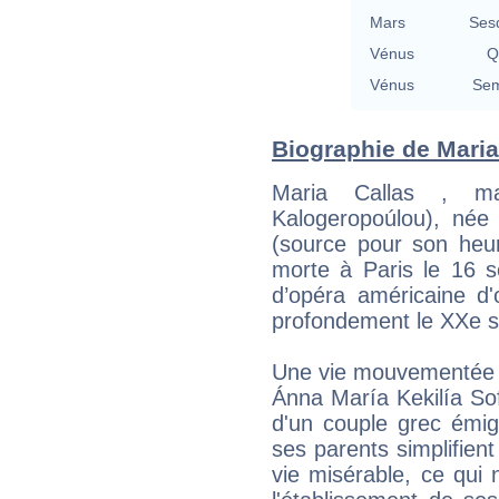
Mars
Ses
Vénus
Q
Vénus
Sem
Biographie de Maria 
Maria Callas , m
Kalogeropoúlou), né
(source pour son heu
morte à Paris le 16 s
d’opéra américaine d'
profondement le XXe si
Une vie mouvementée
Ánna María Kekilía So
d'un couple grec émi
ses parents simplifien
vie misérable, ce qui