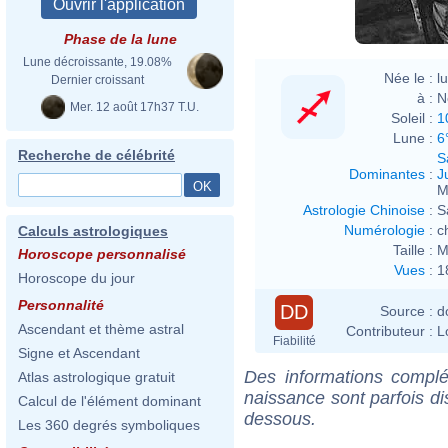
Phase de la lune
Lune décroissante, 19.08%
Née le :
l
Dernier croissant
à :
N
Mer. 12 août 17h37 T.U.
Soleil :
1
Lune :
6
Recherche de célébrité
S
Dominantes
:
J
M
Astrologie Chinoise
:
S
Numérologie
:
c
Calculs astrologiques
Taille :
M
Horoscope personnalisé
Vues
:
1
Horoscope du jour
Personnalité
DD
Source :
d
Ascendant et thème astral
Contributeur :
L
Fiabilité
Signe et Ascendant
Des informations complé
Atlas astrologique gratuit
naissance sont parfois di
Calcul de l'élément dominant
dessous.
Les 360 degrés symboliques