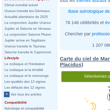
tous les
thèmes astraux a
Climat mondial actuel
Base astrologique de
Uranus transite les Gémeaux
Actualité planétaire de 2025
78 146 célébrités et
év
La conjonction Jupiter Uranus
Jupiter et Saturne en Verseau
Chercher par
professi
La conjonction Saturne Pluton
Jupiter arrive en Sagittaire
1 207 0
Uranus transite le Taureau
Saturne transite le Capricorne
Carte du ciel de Mar
Lifestyle
Placidus)
Le zodiaque et l'hésitation
Le zodiaque et la timidité
Le zodiaque et le mensonge
Sélectionnez u
Les qualités des 12 signes
Les défauts des 12 signes
4
1
+
Voir tous les articles
14'
6°
Compatibilité
Astrologie et compatibilité