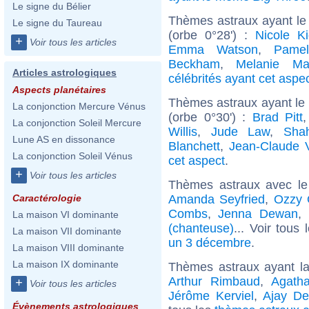
Le signe du Bélier
Thèmes astraux ayant le
Le signe du Taureau
(orbe 0°28') :
Nicole K
+
Voir tous les articles
Emma Watson
,
Pame
Beckham
,
Melanie Mar
Articles astrologiques
célébrités ayant cet aspe
Aspects planétaires
Thèmes astraux ayant le 
La conjonction Mercure Vénus
(orbe 0°30') :
Brad Pitt
La conjonction Soleil Mercure
Willis
,
Jude Law
,
Sha
Lune AS en dissonance
Blanchett
,
Jean-Claude
La conjonction Soleil Vénus
cet aspect
.
+
Voir tous les articles
Thèmes astraux avec le
Amanda Seyfried
,
Ozzy 
Caractérologie
Combs
,
Jenna Dewan
,
La maison VI dominante
(chanteuse)
... Voir tous
La maison VII dominante
un 3 décembre
.
La maison VIII dominante
La maison IX dominante
Thèmes astraux ayant l
Arthur Rimbaud
,
Agatha
+
Voir tous les articles
Jérôme Kerviel
,
Ajay D
Évènements astrologiques