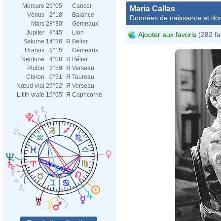
Mercure
29°05'
Cancer
Maria Callas
Vénus
2°18'
Balance
Données de naissance et dom
Mars
28°30'
Gémeaux
Jupiter
8°45'
Lion
Ajouter aux favoris
(282 fa
Saturne
14°36'
Я
Bélier
Uranus
5°15'
Gémeaux
Neptune
4°08'
Я
Bélier
Pluton
3°59'
Я
Verseau
Chiron
0°51'
Я
Taureau
Nœud vrai
29°52'
Я
Verseau
Lilith vraie
19°05'
Я
Capricorne