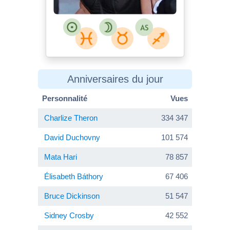
Anniversaires du jour
Personnalité
Vues
Charlize Theron
334 347
David Duchovny
101 574
Mata Hari
78 857
Élisabeth Báthory
67 406
Bruce Dickinson
51 547
Sidney Crosby
42 552