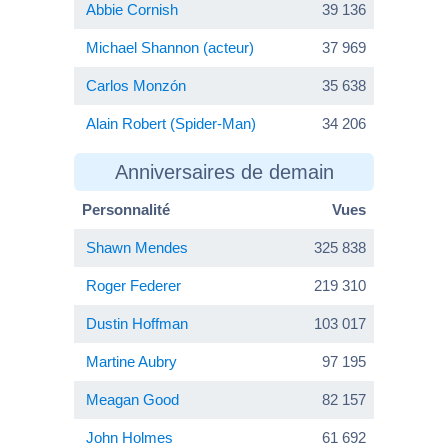
Abbie Cornish
39 136
Michael Shannon (acteur)
37 969
Carlos Monzón
35 638
Alain Robert (Spider-Man)
34 206
Anniversaires de demain
Personnalité
Vues
Shawn Mendes
325 838
Roger Federer
219 310
Dustin Hoffman
103 017
Martine Aubry
97 195
Meagan Good
82 157
John Holmes
61 692