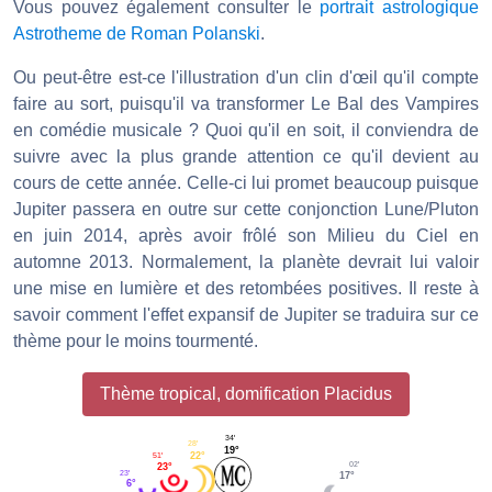
Vous pouvez également consulter le
portrait astrologique
Astrotheme de Roman Polanski
.
Ou peut-être est-ce l'illustration d'un clin d'œil qu'il compte
faire au sort, puisqu'il va transformer Le Bal des Vampires
en comédie musicale ? Quoi qu'il en soit, il conviendra de
suivre avec la plus grande attention ce qu'il devient au
cours de cette année. Celle-ci lui promet beaucoup puisque
Jupiter passera en outre sur cette conjonction Lune/Pluton
en juin 2014, après avoir frôlé son Milieu du Ciel en
automne 2013. Normalement, la planète devrait lui valoir
une mise en lumière et des retombées positives. Il reste à
savoir comment l'effet expansif de Jupiter se traduira sur ce
thème pour le moins tourmenté.
Thème tropical, domification Placidus
34'
28'
19°
51'
22°
02'
23°
23'
17°
6°