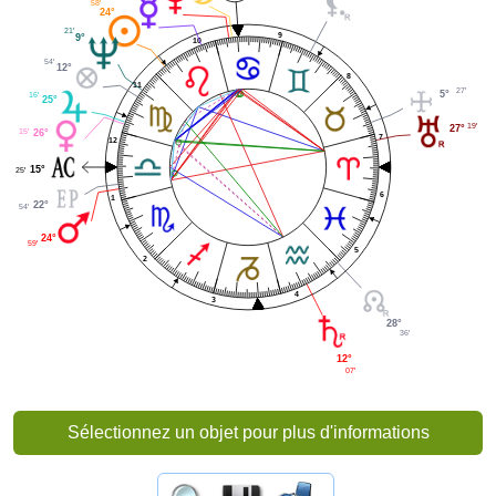
58'
24°
21'
9
9°
10
54'
12°
8
11
27'
5°
16'
25°
19'
27°
15'
26°
7
12
15°
25'
6
1
22°
54'
24°
59'
5
2
4
3
28°
36'
12°
07'
Sélectionnez un objet pour plus d'informations