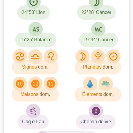
24°58' Lion
22°28' Cancer
15°25' Balance
19°34' Cancer
Signes
dom.
Planètes
dom.
10
12
11
Maisons
dom.
Éléments
dom.
6
Coq d'Eau
Chemin de vie