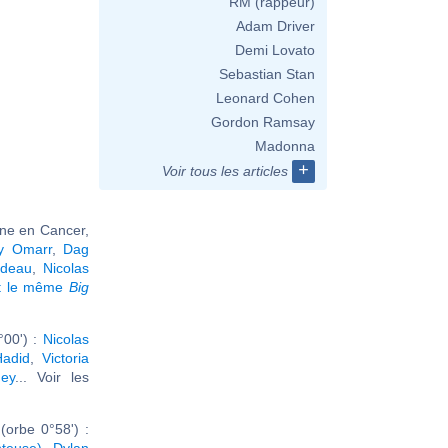
RM (rappeur)
Adam Driver
Demi Lovato
Sebastian Stan
Leonard Cohen
Gordon Ramsay
Madonna
+
Voir tous les articles
une en Cancer,
y Omarr
,
Dag
ideau
,
Nicolas
nt le même
Big
°00') :
Nicolas
Hadid
,
Victoria
ey
... Voir les
orbe 0°58') :
teuse)
,
Dylan