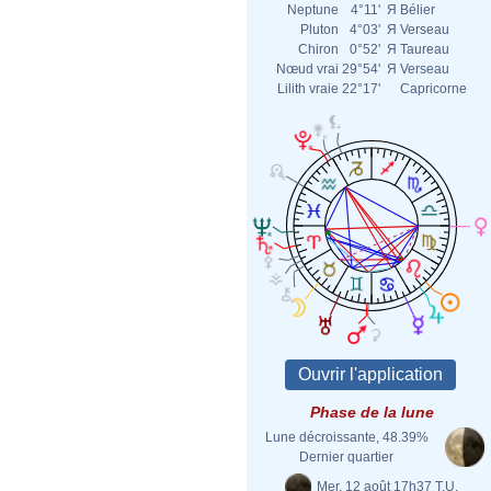
Neptune
4°11'
Я
Bélier
Pluton
4°03'
Я
Verseau
Chiron
0°52'
Я
Taureau
Nœud vrai
29°54'
Я
Verseau
Lilith vraie
22°17'
Capricorne
Phase de la lune
Lune décroissante, 48.39%
Dernier quartier
Mer. 12 août 17h37 T.U.