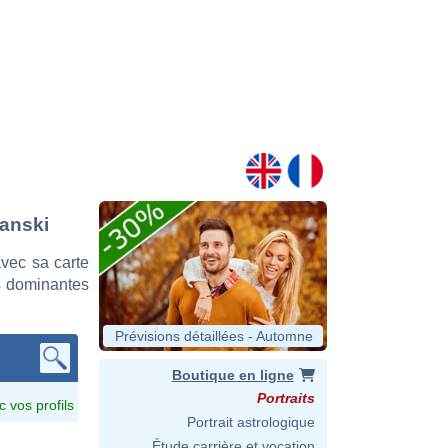
lanski
vec sa carte
es dominantes
Prévisions détaillées - Automne
Boutique en ligne
Portraits
c vos profils
Portrait astrologique
Étude carrière et vocation