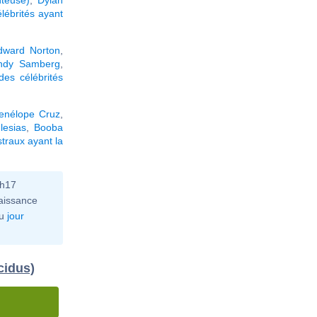
élébrités ayant
dward Norton
,
ndy Samberg
,
es célébrités
enélope Cruz
,
glesias
,
Booba
traux ayant la
0h17
aissance
u
jour
cidus)