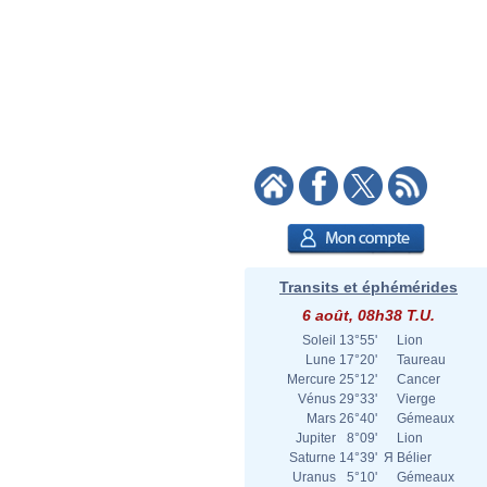
Transits et éphémérides
6 août, 08h38 T.U.
Soleil
13°55'
Lion
Lune
17°20'
Taureau
Mercure
25°12'
Cancer
Vénus
29°33'
Vierge
Mars
26°40'
Gémeaux
Jupiter
8°09'
Lion
Saturne
14°39'
Я
Bélier
Uranus
5°10'
Gémeaux