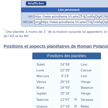
Lien permanent
Lien
BBCode
*
Une planète à moins de 1° de la maison suivante lui appartient, et 
de l'AS et du MC
Positions et aspects planétaires de Roman Polans
Positions des planètes
Soleil
24°58'
Lion
Lune
22°28'
Cancer
Mercure
6°23'
Lion
Vénus
26°15'
Vierge
Mars
24°59'
Balance
Jupiter
25°16'
Vierge
Saturne
12°07'
Я
Verseau
Uranus
27°19'
Я
Bélier