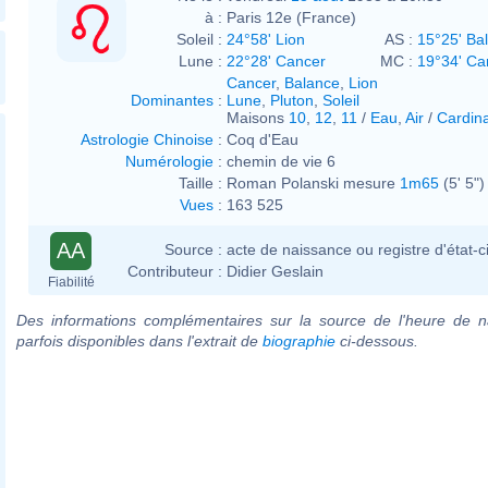
à :
Paris 12e (France)
Soleil :
24°58' Lion
AS :
15°25' Ba
Lune :
22°28' Cancer
MC :
19°34' Ca
Cancer
,
Balance
,
Lion
Dominantes
:
Lune
,
Pluton
,
Soleil
Maisons
10
,
12
,
11
/
Eau
,
Air
/
Cardina
Astrologie Chinoise
:
Coq d'Eau
Numérologie
:
chemin de vie 6
Taille :
Roman Polanski mesure
1m65
(5' 5")
Vues
:
163 525
AA
Source :
acte de naissance ou registre d'état-ci
Contributeur :
Didier Geslain
Fiabilité
Des informations complémentaires sur la source de l'heure de n
parfois disponibles dans l'extrait de
biographie
ci-dessous.