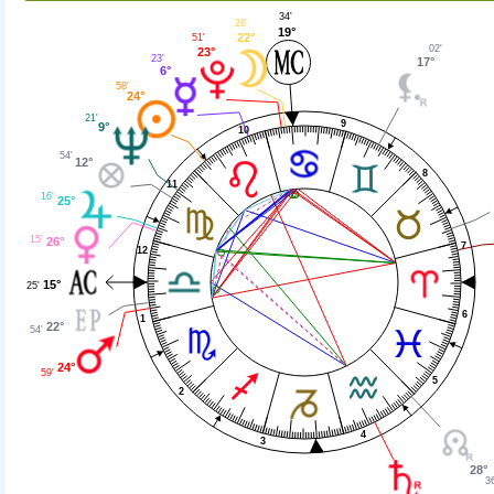
34'
28'
19°
22°
51'
02'
23°
23'
17°
6°
58'
24°
21'
9
9°
10
54'
12°
8
11
16'
25°
15'
26°
7
12
15°
25'
6
1
22°
54'
24°
59'
5
2
4
3
28°
3