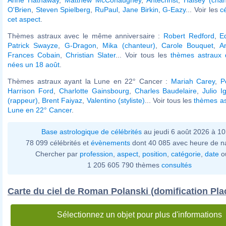
O'Brien
,
Steven Spielberg
,
RuPaul
,
Jane Birkin
,
G-Eazy
... Voir les
c
cet aspect
.
Thèmes astraux avec le même anniversaire :
Robert Redford
,
E
Patrick Swayze
,
G-Dragon
,
Mika (chanteur)
,
Carole Bouquet
,
A
Frances Cobain
,
Christian Slater
... Voir tous les
thèmes astraux d
nées un 18 août
.
Thèmes astraux ayant la Lune en 22° Cancer :
Mariah Carey
,
P
Harrison Ford
,
Charlotte Gainsbourg
,
Charles Baudelaire
,
Julio I
(rappeur)
,
Brent Faiyaz
,
Valentino (styliste)
... Voir tous les
thèmes as
Lune en 22° Cancer
.
Base astrologique de célébrités
au jeudi 6 août 2026 à 1
78 099 célébrités et
évènements
dont 40 085 avec heure de n
Chercher par
profession
,
aspect
,
position
,
catégorie
,
date
o
1 205 605 790 thèmes
consultés
Carte du ciel de Roman Polanski (domification Pla
Sélectionnez un objet pour plus d'informations