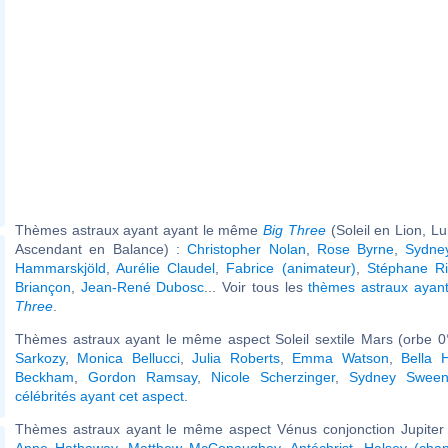
Thèmes astraux ayant ayant le même
Big Three
(Soleil en Lion, L
Ascendant en Balance) :
Christopher Nolan
,
Rose Byrne
,
Sydne
Hammarskjöld
,
Aurélie Claudel
,
Fabrice (animateur)
,
Stéphane R
Briançon
,
Jean-René Dubosc
... Voir tous les
thèmes astraux aya
Three
.
Thèmes astraux ayant le même aspect Soleil sextile Mars (orbe 0
Sarkozy
,
Monica Bellucci
,
Julia Roberts
,
Emma Watson
,
Bella 
Beckham
,
Gordon Ramsay
,
Nicole Scherzinger
,
Sydney Sween
célébrités ayant cet aspect
.
Thèmes astraux ayant le même aspect Vénus conjonction Jupiter (
Anne Hathaway
,
Matthew McConaughey
,
Antéchrist
,
Halsey (chan