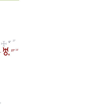
27'
5°
19'
27°
6'