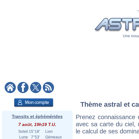
Une nouve
Thème astral et ca
Prenez connaissance d
Transits et éphémérides
avec sa carte du ciel, 
7 août, 19h19 T.U.
le calcul de ses domina
Soleil
15°18'
Lion
Lune
7°53'
Gémeaux