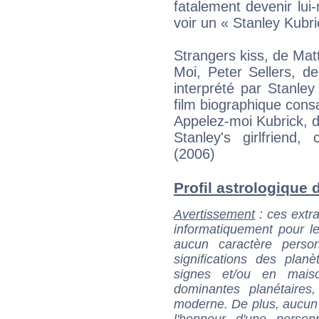
fatalement devenir lu
voir un « Stanley Kubri
Strangers kiss, de M
Moi, Peter Sellers, d
interprété par Stanley
film biographique consa
Appelez-moi Kubrick, 
Stanley's girlfriend
(2006)
Profil astrologique d
Avertissement
: ces extra
informatiquement pour le
aucun caractère perso
significations des pla
signes et/ou en maiso
dominantes planétaires,
moderne. De plus, aucun a
l'honneur d'une personn