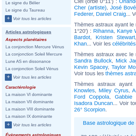
Ciel (orbe 0°11') :
Orland
Le signe du Bélier
Cher (artiste)
,
José Bov
Le signe du Taureau
Federer
,
Daniel Craig
... 
+
Voir tous les articles
Thèmes astraux ayant le
1°20') :
Rihanna
,
Kanye 
Articles astrologiques
Bardot
,
Kristen Stewart
Aspects planétaires
Khan
... Voir les
célébrité
La conjonction Mercure Vénus
Thèmes astraux avec le
La conjonction Soleil Mercure
Sandra Bullock
,
Mick Ja
Lune AS en dissonance
Kevin Spacey
,
Taylor M
La conjonction Soleil Vénus
Voir tous les
thèmes astra
+
Voir tous les articles
Thèmes astraux ayant
Caractérologie
Knowles
,
Miley Cyrus
,
A
La maison VI dominante
Ford Coppola
,
Gabbie
La maison VII dominante
Isadora Duncan
... Voir t
26° Scorpion
.
La maison VIII dominante
La maison IX dominante
Base astrologique de 
+
Voir tous les articles
Évènements astrologiques