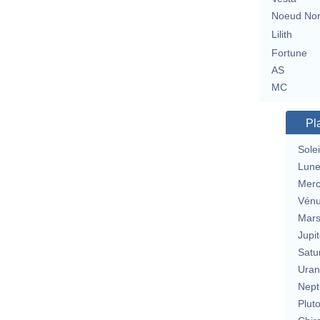
Noeud No
Lilith
Fortune
AS
MC
Pl
Solei
Lun
Merc
Vén
Mar
Jupit
Satu
Uran
Nept
Plut