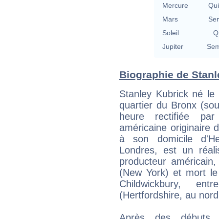
Mercure
Qu
Mars
Se
Soleil
Qu
Jupiter
Sem
Biographie de Stanle
Stanley Kubrick né le
quartier du Bronx (so
heure rectifiée par
américaine originaire 
à son domicile d'He
Londres, est un réali
producteur américain,
(New York) et mort l
Childwickbury, e
(Hertfordshire, au nor
Après des débuts d