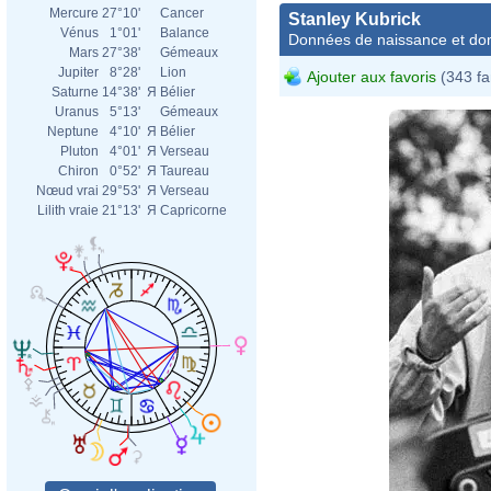
Mercure
27°10'
Cancer
Stanley Kubrick
Vénus
1°01'
Balance
Données de naissance et dom
Mars
27°38'
Gémeaux
Jupiter
8°28'
Lion
Ajouter aux favoris
(343 fa
Saturne
14°38'
Я
Bélier
Uranus
5°13'
Gémeaux
Neptune
4°10'
Я
Bélier
Pluton
4°01'
Я
Verseau
Chiron
0°52'
Я
Taureau
Nœud vrai
29°53'
Я
Verseau
Lilith vraie
21°13'
Я
Capricorne