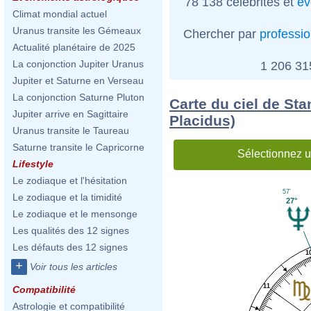
78 138 célébrités et
év
Climat mondial actuel
Uranus transite les Gémeaux
Chercher par
professi
Actualité planétaire de 2025
La conjonction Jupiter Uranus
1 206 3
Jupiter et Saturne en Verseau
La conjonction Saturne Pluton
Carte du ciel de Sta
Jupiter arrive en Sagittaire
Placidus)
Uranus transite le Taureau
Saturne transite le Capricorne
Sélectionnez u
Lifestyle
Le zodiaque et l'hésitation
57'
Le zodiaque et la timidité
27°
Le zodiaque et le mensonge
Les qualités des 12 signes
Les défauts des 12 signes
1
+
Voir tous les articles
11
Compatibilité
Astrologie et compatibilité