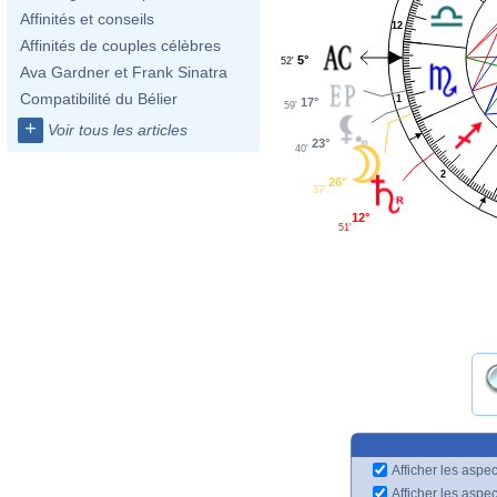
Affinités et conseils
12
Affinités de couples célèbres
5°
52'
Ava Gardner et Frank Sinatra
Compatibilité du Bélier
1
17°
59'
+
Voir tous les articles
23°
40'
2
26°
37'
12°
51'
Afficher les aspec
Afficher les aspe