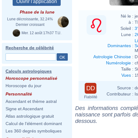
Phase de la lune
Né le :
j
Lune décroissante, 32.24%
à :
T
Dernier croissant
Soleil :
3
Mer. 12 août 17h37 T.U.
Lune :
2
L
Dominantes
:
S
Recherche de célébrité
M
Astrologie Chinoise
:
D
Numérologie
:
c
Taille :
S
Calculs astrologiques
Vues
:
1
Horoscope personnalisé
Horoscope du jour
DD
Source :
d
Contributeur :
I
Personnalité
Fiabilité
Ascendant et thème astral
Des informations complé
Signe et Ascendant
naissance sont parfois di
Atlas astrologique gratuit
dessous.
Calcul de l'élément dominant
Les 360 degrés symboliques