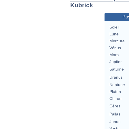
Kubrick
Pos
Soleil
Lune
Mercure
Vénus
Mars
Jupiter
Saturne
Uranus
Neptune
Pluton
Chiron
Cérès
Pallas
Junon
Vesta