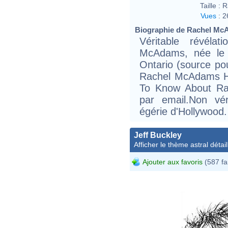
Taille :
R
Vues
:
2
Biographie de Rachel McA
Véritable révéla
McAdams, née le
Ontario (source po
Rachel McAdams H
To Know About Ra
par email.Non vér
égérie d'Hollywood.
Jeff Buckley
Afficher le thème astral détail
Ajouter aux favoris
(587 fa