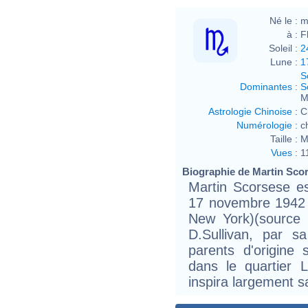
Né le :
m
à :
F
Soleil :
2
Lune :
1
S
Dominantes
:
S
M
Astrologie Chinoise
:
C
Numérologie
:
c
Taille :
M
Vues
:
1
Biographie de Martin Scors
Martin Scorsese es
17 novembre 1942 à
New York)(source 
D.Sullivan, par s
parents d'origine 
dans le quartier L
inspira largement sa