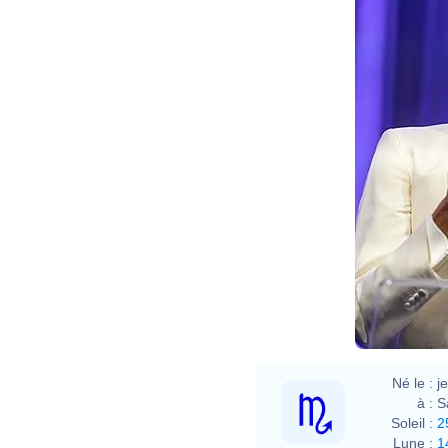
Né le :
j
à :
S
Soleil :
2
Lune :
1