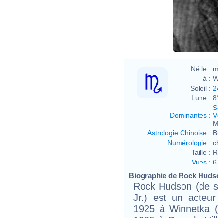
Né le :
m
à :
W
Soleil :
2
Lune :
8
S
Dominantes
:
V
M
Astrologie Chinoise
:
B
Numérologie
:
c
Taille :
R
Vues
:
6
Biographie de Rock Hudson
Rock Hudson (de s
Jr.) est un acteu
1925 à Winnetka (e