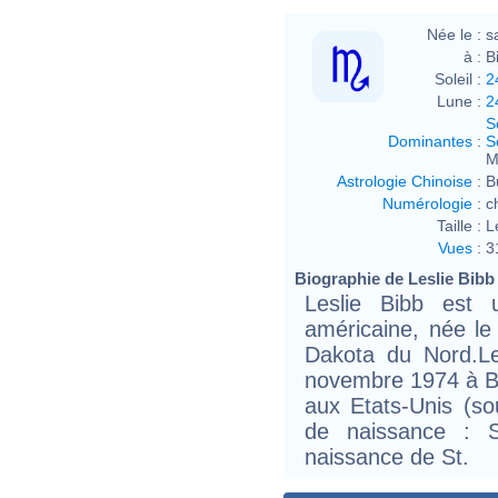
Née le :
s
à :
B
Soleil :
2
Lune :
2
S
Dominantes
:
S
M
Astrologie Chinoise
:
B
Numérologie
:
c
Taille :
L
Vues
:
3
Biographie de Leslie Bibb 
Leslie Bibb est 
américaine, née l
Dakota du Nord.Le
novembre 1974 à B
aux Etats-Unis (s
de naissance : S
naissance de St.