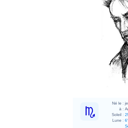
Né le :
j
à :
A
Soleil :
2
Lune :
6
S