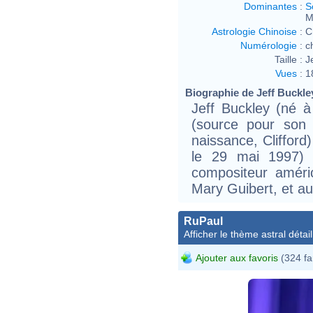
Dominantes
:
S
M
Astrologie Chinoise
:
C
Numérologie
:
c
Taille :
J
Vues
:
1
Biographie de Jeff Buckley
Jeff Buckley (né 
(source pour son
naissance, Cliffor
le 29 mai 1997) é
compositeur améri
Mary Guibert, et au
RuPaul
Afficher le thème astral détail
Ajouter aux favoris
(324 fa