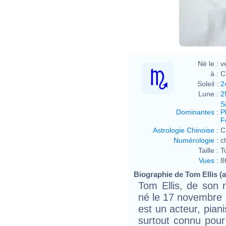
Né le :
v
à :
C
Soleil :
2
Lune :
2
S
Dominantes
:
P
F
Astrologie Chinoise
:
C
Numérologie
:
c
Taille :
T
Vues
:
8
Biographie de Tom Ellis (ac
Tom Ellis, de son
né le 17 novembre 
est un acteur, piani
surtout connu pour