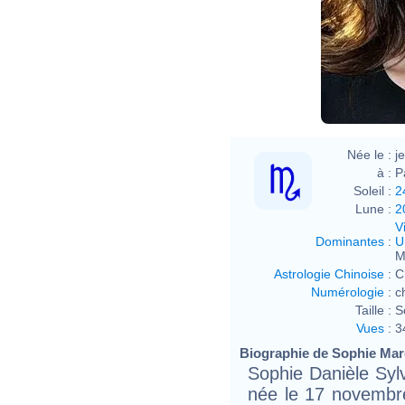
Née le :
j
à :
P
Soleil :
2
Lune :
2
V
Dominantes
:
U
M
Astrologie Chinoise
:
C
Numérologie
:
c
Taille :
S
Vues
:
3
Biographie de Sophie Marc
Sophie Danièle Syl
née le 17 novembr