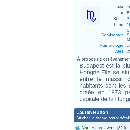
Date :
l
à :
B
Soleil :
2
Lune :
1
S
Dominantes
:
S
M
Numérologie
:
c
Vues
:
3
À propos de cet évèneme
Budapest est la plus
Hongrie.Elle se s
entre le massif d
habitants sont les 
créée en 1873 pa
capitale de la Hon
Lauren Hutton
Afficher le thème astral détail
Ajouter aux favoris
(32 fan