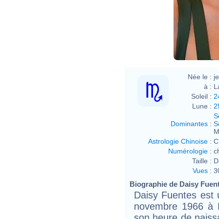
Née le :
j
à :
L
Soleil :
2
Lune :
2
S
Dominantes
:
S
M
Astrologie Chinoise
:
C
Numérologie
:
c
Taille :
D
Vues
:
3
Biographie de Daisy Fuente
Daisy Fuentes est 
novembre 1966 à 
son heure de naissa