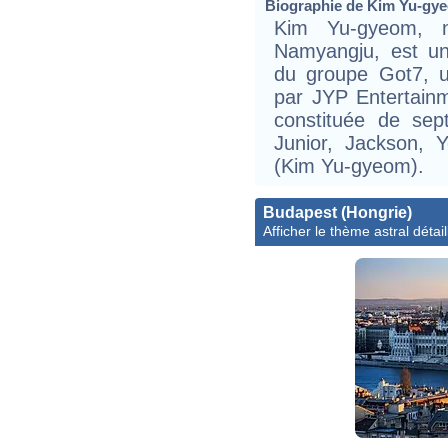
Biographie de Kim Yu-gyeo
Kim Yu-gyeom, 
Namyangju, est u
du groupe Got7, 
par JYP Entertainm
constituée de sep
Junior, Jackson,
(Kim Yu-gyeom).
Budapest (Hongrie)
Afficher le thème astral détail