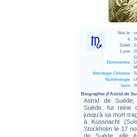
Née le :
v
à :
S
Soleil :
2
Lune :
2
G
Dominantes
:
U
M
Astrologie Chinoise
:
S
Numérologie
:
c
Vues
:
3
Biographie d'Astrid de Suè
Astrid de Suède,
Suède, fut reine 
jusqu'à sa mort tra
à Küssnacht (Sui
Stockholm le 17 nov
de Suède, elle 