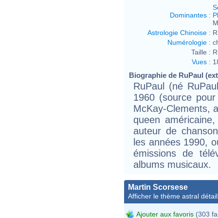
S
Dominantes
:
P
M
Astrologie Chinoise
:
R
Numérologie
:
c
Taille :
R
Vues
:
1
Biographie de RuPaul (extr
RuPaul (né RuPaul
1960 (source pour
McKay-Clements, ac
queen américaine,
auteur de chanson
les années 1990, où
émissions de télé
albums musicaux.
Martin Scorsese
Afficher le thème astral détail
Ajouter aux favoris
(303 fa