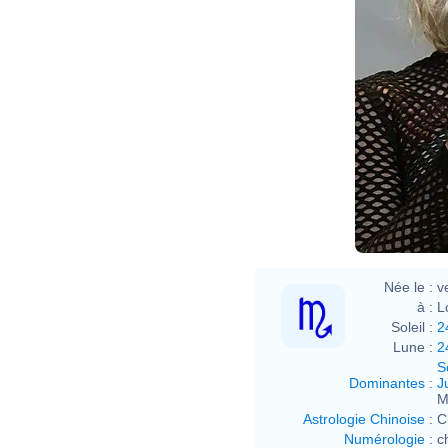
Née le :
v
à :
L
Soleil :
2
Lune :
2
S
Dominantes
:
J
M
Astrologie Chinoise
:
C
Numérologie
:
c