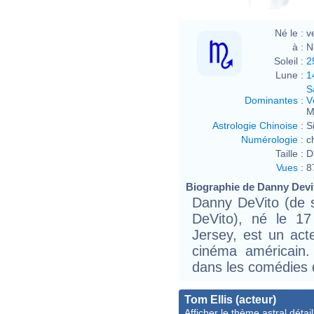
Né le :
v
à :
N
Soleil :
2
Lune :
1
S
Dominantes
:
V
M
Astrologie Chinoise
:
S
Numérologie
:
c
Taille :
D
Vues
:
8
Biographie de Danny Devit
Danny DeVito (de 
DeVito), né le 1
Jersey, est un acte
cinéma américain.
dans les comédies d
Tom Ellis (acteur)
Afficher le thème astral détail