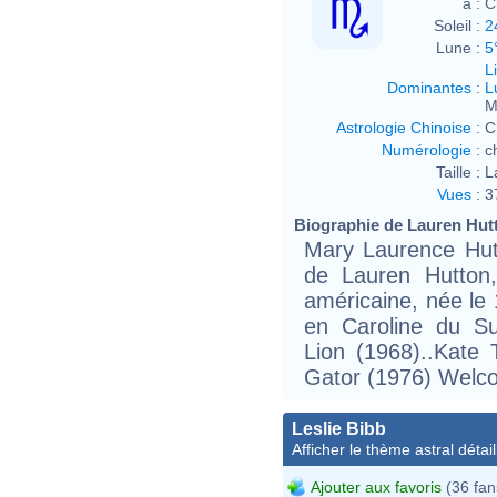
à :
C
Soleil :
2
Lune :
5
L
Dominantes
:
L
M
Astrologie Chinoise
:
C
Numérologie
:
c
Taille :
L
Vues
:
3
Biographie de Lauren Hutt
Mary Laurence Hut
de Lauren Hutton,
américaine, née le
en Caroline du Su
Lion (1968)..Kate
Gator (1976) Welc
Leslie Bibb
Afficher le thème astral détail
Ajouter aux favoris
(36 fan