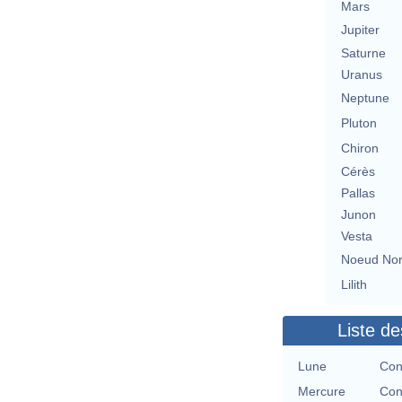
Mars
Jupiter
Saturne
Uranus
Neptune
Pluton
Chiron
Cérès
Pallas
Junon
Vesta
Noeud No
Lilith
Liste de
Lune
Con
Mercure
Con