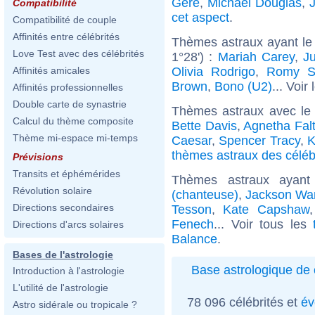
Gere
,
Michael Douglas
,
Compatibilité
cet aspect
.
Compatibilité de couple
Affinités entre célébrités
Thèmes astraux ayant le
Love Test avec des célébrités
1°28') :
Mariah Carey
,
J
Olivia Rodrigo
,
Romy S
Affinités amicales
Brown
,
Bono (U2)
... Voir
Affinités professionnelles
Double carte de synastrie
Thèmes astraux avec le
Calcul du thème composite
Bette Davis
,
Agnetha Fal
Thème mi-espace mi-temps
Caesar
,
Spencer Tracy
,
K
thèmes astraux des célébr
Prévisions
Transits et éphémérides
Thèmes astraux ayan
Révolution solaire
(chanteuse)
,
Jackson Wa
Directions secondaires
Tesson
,
Kate Capshaw
Fenech
... Voir tous les
Directions d'arcs solaires
Balance
.
Bases de l'astrologie
Base astrologique de 
Introduction à l'astrologie
L'utilité de l'astrologie
78 096 célébrités et
év
Astro sidérale ou tropicale ?