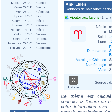
Mercure
25°09'
Cancer
Anki Lidén
Vénus
29°31'
Vierge
Données de naissance et dom
Mars
26°39'
Gémeaux
Jupiter
8°08'
Lion
Ajouter aux favoris
(1 fan)
Saturne
14°39'
Я
Bélier
Uranus
5°10'
Gémeaux
Née le :
s
Neptune
4°11'
Я
Bélier
à :
M
Pluton
4°03'
Я
Verseau
Soleil :
1
Chiron
0°52'
Я
Taureau
Lune :
1
Nœud vrai
29°54'
Я
Verseau
P
Lilith vraie
22°16'
Capricorne
Dominantes
:
S
E
Astrologie Chinoise
:
S
Numérologie
:
c
Vues
:
2
X
Source :
d
Fiabilité
Ce thème est calculé 
connaissez l'heure de n
votre information ave