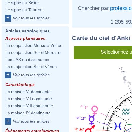
Le signe du Bélier
Chercher par
professi
Le signe du Taureau
+
Voir tous les articles
1 205 5
Articles astrologiques
Carte du ciel d'Anki
Aspects planétaires
La conjonction Mercure Vénus
Sélectionnez u
La conjonction Soleil Mercure
Lune AS en dissonance
La conjonction Soleil Vénus
49'
22°
+
Voir tous les articles
Caractérologie
La maison VI dominante
La maison VII dominante
La maison VIII dominante
33'
6°
La maison IX dominante
04'
17°
+
Voir tous les articles
24°
56'
Évènements astrologiques