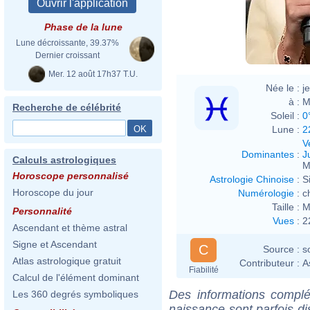
Phase de la lune
Lune décroissante, 39.37%
Dernier croissant
Mer. 12 août 17h37 T.U.
Née le :
j
à :
M
Recherche de célébrité
Soleil :
0
Lune :
2
V
Dominantes
:
J
Calculs astrologiques
M
Horoscope personnalisé
Astrologie Chinoise
:
S
Horoscope du jour
Numérologie
:
c
Taille :
M
Personnalité
Vues
:
2
Ascendant et thème astral
Signe et Ascendant
C
Source :
s
Atlas astrologique gratuit
Contributeur :
A
Fiabilité
Calcul de l'élément dominant
Des informations complé
Les 360 degrés symboliques
naissance sont parfois di