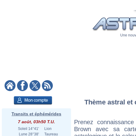
Une nouve
Thème astral et 
Transits et éphémérides
Prenez connaissance
7 août, 03h50 T.U.
Brown avec sa carte
Soleil
14°41'
Lion
Lune
28°38'
Taureau
astrologique et le calc