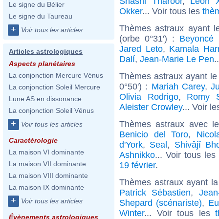
Shashi Tharoor
,
Léon X
Le signe du Bélier
Okker
... Voir tous les
thè
Le signe du Taureau
Thèmes astraux ayant l
+
Voir tous les articles
(orbe 0°31') :
Beyoncé 
Jared Leto
,
Kamala Harr
Articles astrologiques
Dalí
,
Jean-Marie Le Pen
.
Aspects planétaires
Thèmes astraux ayant le
La conjonction Mercure Vénus
0°50') :
Mariah Carey
,
J
La conjonction Soleil Mercure
Olivia Rodrigo
,
Romy S
Lune AS en dissonance
Aleister Crowley
... Voir l
La conjonction Soleil Vénus
+
Thèmes astraux avec l
Voir tous les articles
Benicio del Toro
,
Nicol
Caractérologie
d'York
,
Seal
,
Shivâjî Bh
La maison VI dominante
Ashnikko
... Voir tous les
La maison VII dominante
19 février
.
La maison VIII dominante
Thèmes astraux ayant l
La maison IX dominante
Patrick Sébastien
,
Jean
+
Voir tous les articles
Shepard (scénariste)
,
Eu
Winter
... Voir tous les
Évènements astrologiques