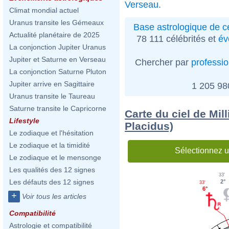
Verseau
.
Climat mondial actuel
Uranus transite les Gémeaux
Base astrologique de cé
Actualité planétaire de 2025
78 111 célébrités et
év
La conjonction Jupiter Uranus
Jupiter et Saturne en Verseau
Chercher par
professi
La conjonction Saturne Pluton
Jupiter arrive en Sagittaire
1 205 9
Uranus transite le Taureau
Saturne transite le Capricorne
Carte du ciel de Mi
Lifestyle
Placidus)
Le zodiaque et l'hésitation
Le zodiaque et la timidité
Sélectionnez u
Le zodiaque et le mensonge
Les qualités des 12 signes
33'
Les défauts des 12 signes
2°
33'
6°
+
Voir tous les articles
Compatibilité
Astrologie et compatibilité