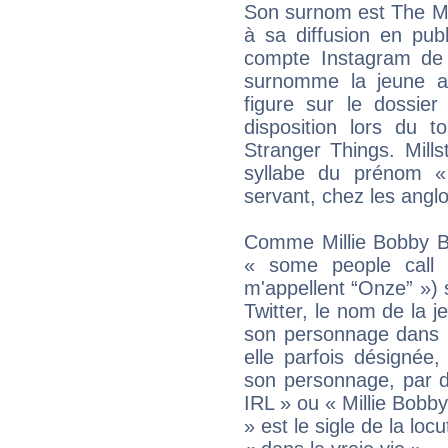
Son surnom est The Mi
à sa diffusion en pub
compte Instagram de N
surnomme la jeune act
figure sur le dossier
disposition lors du 
Stranger Things. Mill
syllabe du prénom « 
servant, chez les ang
Comme Millie Bobby Br
« some people call 
m'appellent “Onze” ») 
Twitter, le nom de la j
son personnage dans l
elle parfois désignée,
son personnage, par d
IRL » ou « Millie Bobb
» est le sigle de la locu