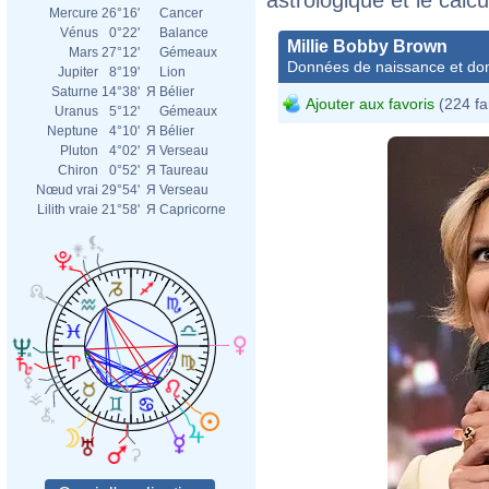
Mercure
26°16'
Cancer
Vénus
0°22'
Balance
Millie Bobby Brown
Mars
27°12'
Gémeaux
Données de naissance et dom
Jupiter
8°19'
Lion
Saturne
14°38'
Я
Bélier
Ajouter aux favoris
(224 fa
Uranus
5°12'
Gémeaux
Neptune
4°10'
Я
Bélier
Pluton
4°02'
Я
Verseau
Chiron
0°52'
Я
Taureau
Nœud vrai
29°54'
Я
Verseau
Lilith vraie
21°58'
Я
Capricorne