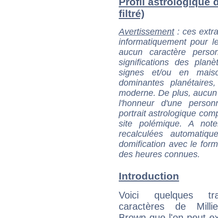
Profil astrologique 
filtré)
Avertissement
: ces extra
informatiquement pour le
aucun caractère perso
significations des pla
signes et/ou en maiso
dominantes planétaires,
moderne. De plus, aucun a
l'honneur d'une personn
portrait astrologique com
site polémique. A note
recalculées automatiq
domification avec le form
des heures connues.
Introduction
Voici quelques tr
caractères de Mill
Brown que l'on peut ex