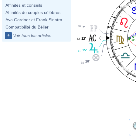
Affinités et conseils
11
Affinités de couples célèbres
Ava Gardner et Frank Sinatra
Compatibilité du Bélier
30'
7°
12
+
Voir tous les articles
12°
52'
1
15°
41'
20°
34'
2