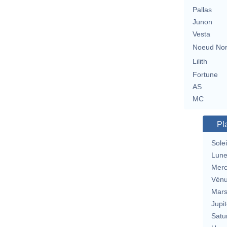
Pallas
Junon
Vesta
Noeud No
Lilith
Fortune
AS
MC
Pl
Solei
Lun
Merc
Vén
Mar
Jupit
Satu