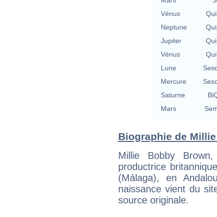
Vénus
Qui
Neptune
Qui
Jupiter
Qui
Vénus
Qui
Lune
Sesq
Mercure
Sesq
Saturne
BiQ
Mars
Sem
Biographie de Milli
Millie Bobby Brown,
productrice britanniqu
(Málaga), en Andalo
naissance vient du sit
source originale.