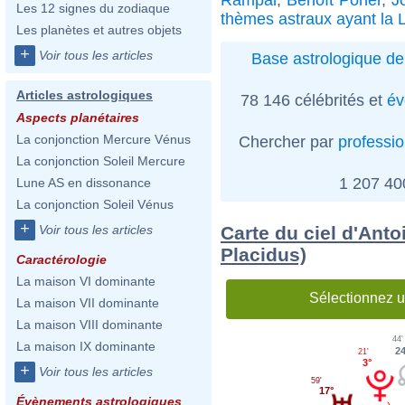
Les 12 signes du zodiaque
thèmes astraux ayant la 
Les planètes et autres objets
+
Voir tous les articles
Base astrologique de
Articles astrologiques
78 146 célébrités et
év
Aspects planétaires
La conjonction Mercure Vénus
Chercher par
professi
La conjonction Soleil Mercure
1 207 4
Lune AS en dissonance
La conjonction Soleil Vénus
+
Carte du ciel d'Anto
Voir tous les articles
Placidus)
Caractérologie
La maison VI dominante
Sélectionnez u
La maison VII dominante
La maison VIII dominante
44'
La maison IX dominante
24
21'
3°
+
Voir tous les articles
59'
17°
Évènements astrologiques