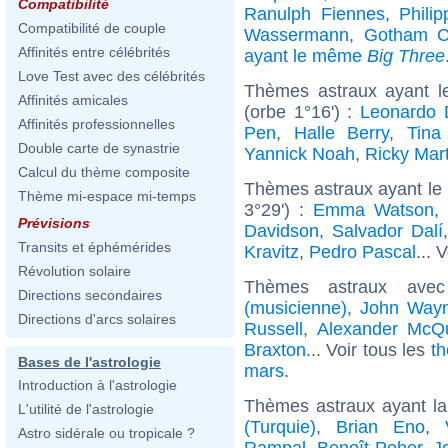
Compatibilité
Ranulph Fiennes
,
Phili
Compatibilité de couple
Wassermann
,
Gotham C
Affinités entre célébrités
ayant le même
Big Three
Love Test avec des célébrités
Thèmes astraux ayant l
Affinités amicales
(orbe 1°16') :
Leonardo 
Affinités professionnelles
Pen
,
Halle Berry
,
Tina
Double carte de synastrie
Yannick Noah
,
Ricky Mart
Calcul du thème composite
Thèmes astraux ayant le 
Thème mi-espace mi-temps
3°29') :
Emma Watson
,
Prévisions
Davidson
,
Salvador Dalí
Transits et éphémérides
Kravitz
,
Pedro Pascal
... 
Révolution solaire
Thèmes astraux ave
Directions secondaires
(musicienne)
,
John Way
Directions d'arcs solaires
Russell
,
Alexander McQ
Braxton
... Voir tous les
th
Bases de l'astrologie
mars
.
Introduction à l'astrologie
Thèmes astraux ayant la
L'utilité de l'astrologie
(Turquie)
,
Brian Eno
,
Astro sidérale ou tropicale ?
Rampal
,
Benoît Poher
,
J