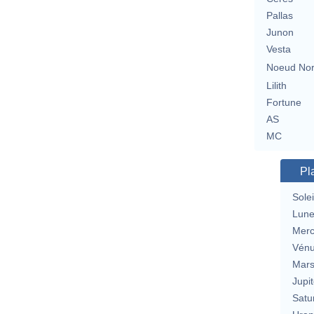
Pallas
Junon
Vesta
Noeud No
Lilith
Fortune
AS
MC
Pl
Solei
Lun
Merc
Vén
Mar
Jupit
Satu