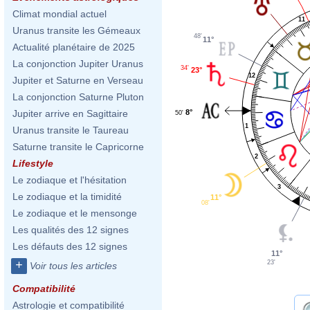
Climat mondial actuel
11
Uranus transite les Gémeaux
48'
11°
Actualité planétaire de 2025
La conjonction Jupiter Uranus
34'
23°
12
Jupiter et Saturne en Verseau
La conjonction Saturne Pluton
8°
Jupiter arrive en Sagittaire
50'
1
Uranus transite le Taureau
Saturne transite le Capricorne
2
Lifestyle
Le zodiaque et l'hésitation
3
Le zodiaque et la timidité
11°
08'
Le zodiaque et le mensonge
Les qualités des 12 signes
Les défauts des 12 signes
11°
+
23'
Voir tous les articles
Compatibilité
Astrologie et compatibilité