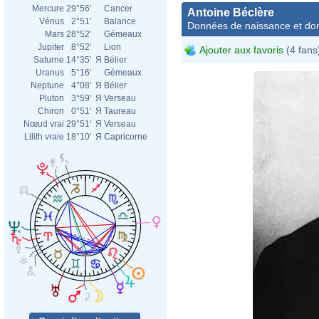
Mercure
29°56'
Cancer
Antoine Béclère
Vénus
2°51'
Balance
Données de naissance et dom
Mars
28°52'
Gémeaux
Jupiter
8°52'
Lion
Ajouter aux favoris
(4 fans
Saturne
14°35'
Я
Bélier
Uranus
5°16'
Gémeaux
Neptune
4°08'
Я
Bélier
Pluton
3°59'
Я
Verseau
Chiron
0°51'
Я
Taureau
Nœud vrai
29°51'
Я
Verseau
Lilith vraie
18°10'
Я
Capricorne