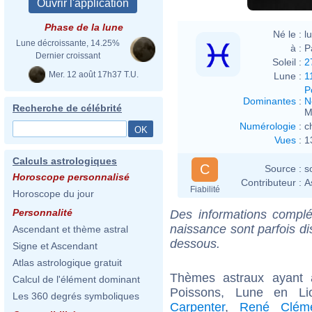
Phase de la lune
Né le :
l
Lune décroissante, 14.25%
à :
P
Dernier croissant
Soleil :
2
Mer. 12 août 17h37 T.U.
Lune :
1
P
Dominantes
:
N
Recherche de célébrité
M
Numérologie
:
c
Vues
:
1
Calculs astrologiques
C
Source :
s
Horoscope personnalisé
Contributeur :
A
Fiabilité
Horoscope du jour
Personnalité
Des informations complé
naissance sont parfois di
Ascendant et thème astral
dessous.
Signe et Ascendant
Atlas astrologique gratuit
Thèmes astraux ayant
Calcul de l'élément dominant
Poissons, Lune en L
Les 360 degrés symboliques
Carpenter
,
René Clém