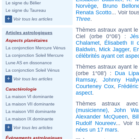
Le signe du Bélier
Norvège
,
Bruno Bellon
Le signe du Taureau
Renata Scotto
... Voir tou
+
Three
.
Voir tous les articles
Thèmes astraux ayant le
Articles astrologiques
Ciel (orbe 0°06') :
Jés
Aspects planétaires
Chalamet
,
Élisabeth II
La conjonction Mercure Vénus
Baldwin
,
Mick Jagger
,
Em
célébrités ayant cet aspe
La conjonction Soleil Mercure
Lune AS en dissonance
Thèmes astraux ayant le
La conjonction Soleil Vénus
(orbe 1°08') :
Dua Lip
+
Voir tous les articles
Ramsay
,
Johnny Hally
Courteney Cox
,
Frédéri
Caractérologie
aspect
.
La maison VI dominante
Thèmes astraux ave
La maison VII dominante
(musicienne)
,
John Wa
La maison VIII dominante
Alexander McQueen
,
Bi
La maison IX dominante
Rudolf Noureev
... Voir 
+
Voir tous les articles
nées un 17 mars
.
Évènements astrologiques