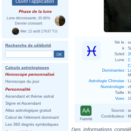
Phase de la lune
Lune décroissante, 35.90%
Dernier croissant
Mer. 12 août 17h37 T.U.
Né le :
s
Recherche de célébrité
à :
S
Soleil :
2
Lune :
1
C
Calculs astrologiques
Dominantes
:
L
Horoscope personnalisé
M
Astrologie Chinoise
:
L
Horoscope du jour
Numérologie
:
c
Personnalité
Taille :
K
Ascendant et thème astral
Vues
:
1
Signe et Ascendant
AA
Source :
a
Atlas astrologique gratuit
Contributeur :
M
Calcul de l'élément dominant
Fiabilité
Les 360 degrés symboliques
Des informations complé