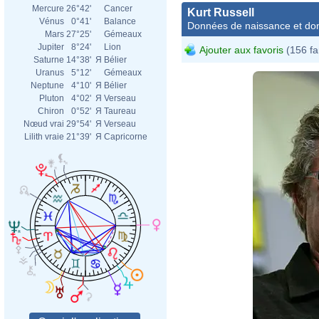
Mercure
26°42'
Cancer
Kurt Russell
Vénus
0°41'
Balance
Données de naissance et dom
Mars
27°25'
Gémeaux
Jupiter
8°24'
Lion
Ajouter aux favoris
(156 fa
Saturne
14°38'
Я
Bélier
Uranus
5°12'
Gémeaux
Neptune
4°10'
Я
Bélier
Pluton
4°02'
Я
Verseau
Chiron
0°52'
Я
Taureau
Nœud vrai
29°54'
Я
Verseau
Lilith vraie
21°39'
Я
Capricorne