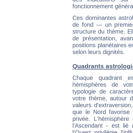
fonctionnement généra
Ces dominantes astrol
de fond — un premie
structure du thème. Ell
de présentation, avant
positions planétaires 
selon leurs dignités.
Quadrants astrologi
Chaque quadrant e
hémisphères de vo
typologie de caractè
votre thème, autour d
valeurs d'extraversion,
que le Nord favorise l'
privée. L'hémisphère 
l'Ascendant - est lié
l'Ouest privilégie l'i