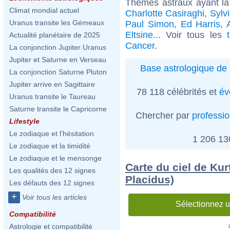
Thèmes astraux ayant l
Climat mondial actuel
Charlotte Casiraghi
,
Sylv
Uranus transite les Gémeaux
Paul Simon
,
Ed Harris
,
Eltsine
... Voir tous les
Actualité planétaire de 2025
Cancer
.
La conjonction Jupiter Uranus
Jupiter et Saturne en Verseau
Base astrologique de 
La conjonction Saturne Pluton
Jupiter arrive en Sagittaire
78 118 célébrités et
év
Uranus transite le Taureau
Saturne transite le Capricorne
Chercher par
professi
Lifestyle
Le zodiaque et l'hésitation
1 206 1
Le zodiaque et la timidité
Le zodiaque et le mensonge
Carte du ciel de Kur
Les qualités des 12 signes
Placidus)
Les défauts des 12 signes
+
Voir tous les articles
Sélectionnez u
Compatibilité
Astrologie et compatibilité
1