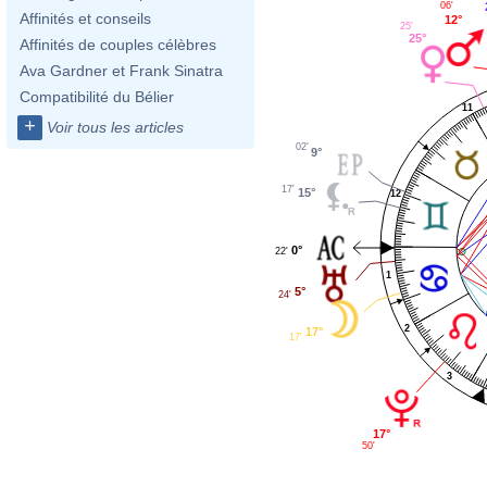
06'
Affinités et conseils
12°
25'
25°
Affinités de couples célèbres
Ava Gardner et Frank Sinatra
Compatibilité du Bélier
11
+
Voir tous les articles
02'
9°
17'
15°
12
0°
22'
1
5°
24'
2
17°
17'
3
17°
50'