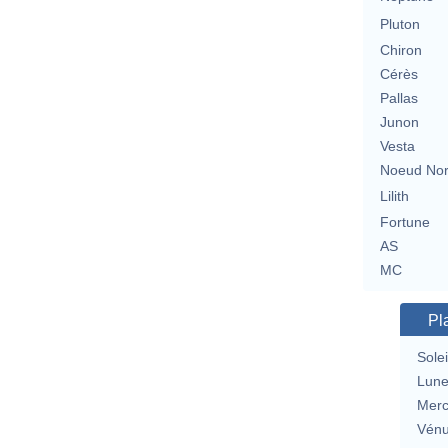
Pluton
Chiron
Cérès
Pallas
Junon
Vesta
Noeud No
Lilith
Fortune
AS
MC
Pl
Solei
Lun
Merc
Vén