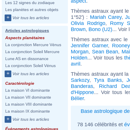
aspect
.
Les 12 signes du zodiaque
Les planètes et autres objets
Thèmes astraux ayant le
1°52') :
Mariah Carey
,
J
+
Voir tous les articles
Olivia Rodrigo
,
Romy S
Brown
,
Bono (U2)
... Voir
Articles astrologiques
Aspects planétaires
Thèmes astraux avec le
La conjonction Mercure Vénus
Jennifer Garner
,
Rooney
Morgan
,
Sean Bean
,
Maï
La conjonction Soleil Mercure
Holden
... Voir tous les
th
Lune AS en dissonance
avril
.
La conjonction Soleil Vénus
+
Thèmes astraux ayant la 
Voir tous les articles
Sarkozy
,
Tyra Banks
,
J
Caractérologie
Banderas
,
Richard De
La maison VI dominante
d'Hippone
... Voir tous l
La maison VII dominante
Bélier
.
La maison VIII dominante
Base astrologique de
La maison IX dominante
+
Voir tous les articles
78 146 célébrités et
év
Évènements astrologiques