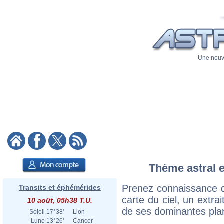
Une nouve
Thème astral e
Prenez connaissance d
Transits et éphémérides
carte du ciel, un extrai
10 août, 05h38 T.U.
de ses dominantes plan
Soleil
17°38'
Lion
Lune
13°26'
Cancer