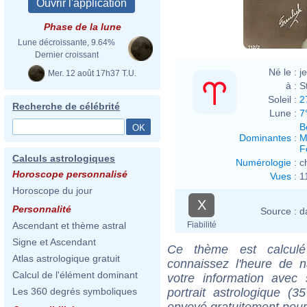
Phase de la lune
Lune décroissante, 9.64%
Dernier croissant
Né le :
j
Mer. 12 août 17h37 T.U.
à :
S
Soleil :
2
Recherche de célébrité
Lune :
7
B
Dominantes
:
M
F
Calculs astrologiques
Numérologie
:
c
Horoscope personnalisé
Vues
:
1
Horoscope du jour
X
Personnalité
Source :
d
Fiabilité
Ascendant et thème astral
Signe et Ascendant
Ce thème est calculé 
Atlas astrologique gratuit
connaissez l'heure de n
Calcul de l'élément dominant
votre information ave
portrait astrologique (
Les 360 degrés symboliques
envoyé gratuitement pour