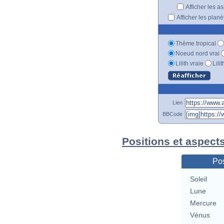
Afficher les a
Afficher les plan
Thème tropical
Noeud nord vrai
Lilith vraie
Lili
Lien
BBCode
Positions et aspects
Pos
Soleil
Lune
Mercure
Vénus