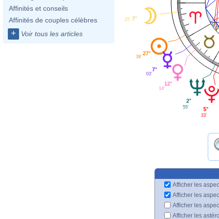
Affinités et conseils
7°
Affinités de couples célèbres
25'
+
Voir tous les articles
27°
39'
7°
03'
12°
14'
2°
55'
5°
33'
Afficher les aspec
Afficher les aspe
Afficher les aspe
Afficher les astér