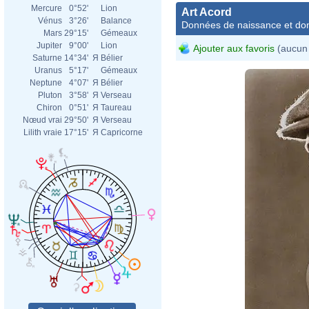
Mercure
0°52'
Lion
Art Acord
Vénus
3°26'
Balance
Données de naissance et dom
Mars
29°15'
Gémeaux
Jupiter
9°00'
Lion
Ajouter aux favoris
(aucun 
Saturne
14°34'
Я
Bélier
Uranus
5°17'
Gémeaux
Neptune
4°07'
Я
Bélier
Pluton
3°58'
Я
Verseau
Chiron
0°51'
Я
Taureau
Nœud vrai
29°50'
Я
Verseau
Lilith vraie
17°15'
Я
Capricorne