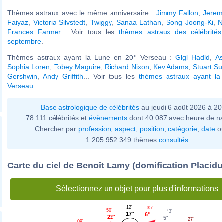
Thèmes astraux avec le même anniversaire :
Jimmy Fallon
,
Jerem
Faiyaz
,
Victoria Silvstedt
,
Twiggy
,
Sanaa Lathan
,
Song Joong-Ki
,
N
Frances Farmer
... Voir tous les
thèmes astraux des célébrit
septembre
.
Thèmes astraux ayant la Lune en 20° Verseau :
Gigi Hadid
,
As
Sophia Loren
,
Tobey Maguire
,
Richard Nixon
,
Kev Adams
,
Stuart Sut
Gershwin
,
Andy Griffith
... Voir tous les
thèmes astraux ayant l
Verseau
.
Base astrologique de célébrités
au jeudi 6 août 2026 à 2
78 111 célébrités et
évènements
dont 40 087 avec heure de n
Chercher par
profession
,
aspect
,
position
,
catégorie
,
date
o
1 205 952 349 thèmes
consultés
Carte du ciel de Benoît Lamy (domification Placidu
Sélectionnez un objet pour plus d'informations
12'
35'
50'
43'
17°
6°
22°
5°
27'
09'