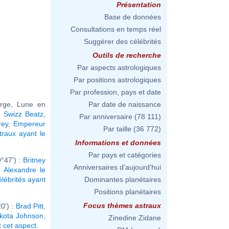
Présentation
Base de données
Consultations en temps réel
Suggérer des célébrités
Outils de recherche
Par aspects astrologiques
Par positions astrologiques
Par profession, pays et date
erge, Lune en
Par date de naissance
,
Swizz Beatz
,
Par anniversaire
(78 111)
rey
,
Empereur
Par taille
(36 772)
raux ayant le
Informations et données
Par pays et catégories
°47') :
Britney
Anniversaires d'aujourd'hui
,
Alexandre le
élébrités ayant
Dominantes planétaires
Positions planétaires
Focus thèmes astraux
0') :
Brad Pitt
,
kota Johnson
,
Zinedine Zidane
t cet aspect
.