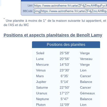
Lien
BBCode
*
Une planète à moins de 1° de la maison suivante lui appartient, et 
de l'AS et du MC
Positions et aspects planétaires de Benoît Lamy
Positions des planètes
Soleil
25°58'
Vierge
Lune
20°56'
Verseau
Mercure
14°53'
Vierge
Vénus
23°30'
Lion
Mars
6°35'
Cancer
Jupiter
5°14'
Balance
Saturne
22°50'
Cancer
Uranus
17°27'
Gémeaux
Neptune
5°47'
Balance
Pluton
11°09'
Lion