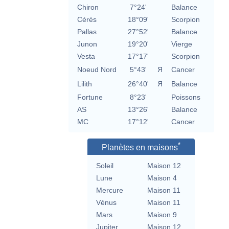
Chiron
7°24'
Balance
Cérès
18°09'
Scorpion
Pallas
27°52'
Balance
Junon
19°20'
Vierge
Vesta
17°17'
Scorpion
Noeud Nord
5°43'
Я
Cancer
Lilith
26°40'
Я
Balance
Fortune
8°23'
Poissons
AS
13°26'
Balance
MC
17°12'
Cancer
*
Planètes en maisons
Soleil
Maison 12
Lune
Maison 4
Mercure
Maison 11
Vénus
Maison 11
Mars
Maison 9
Jupiter
Maison 12