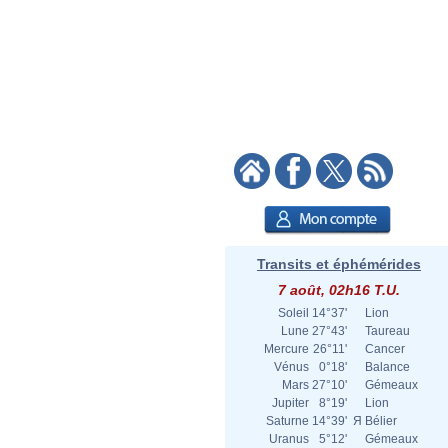
Transits et éphémérides
7 août, 02h16 T.U.
Soleil
14°37'
Lion
Lune
27°43'
Taureau
Mercure
26°11'
Cancer
Vénus
0°18'
Balance
Mars
27°10'
Gémeaux
Jupiter
8°19'
Lion
Saturne
14°39'
Я
Bélier
Uranus
5°12'
Gémeaux