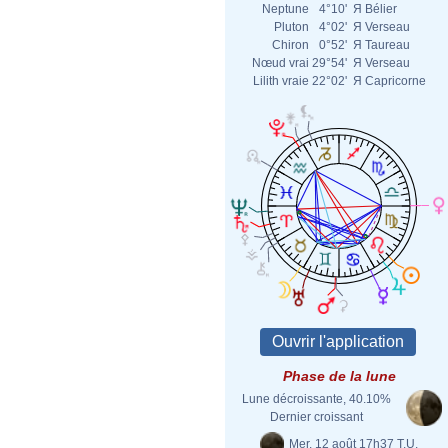
Neptune
4°10'
Я
Bélier
Pluton
4°02'
Я
Verseau
Chiron
0°52'
Я
Taureau
Nœud vrai
29°54'
Я
Verseau
Lilith vraie
22°02'
Я
Capricorne
Phase de la lune
Lune décroissante, 40.10%
Dernier croissant
Mer. 12 août 17h37 T.U.