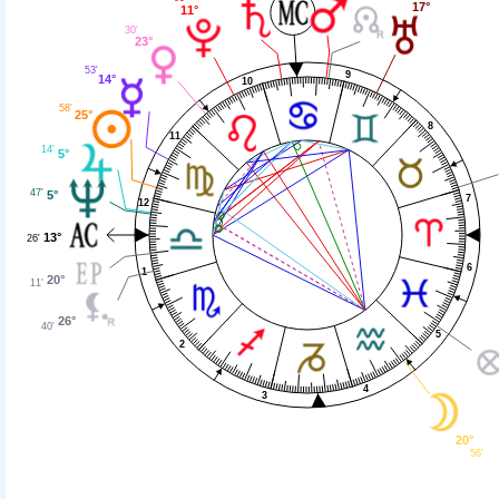
17°
11°
30'
23°
53'
9
14°
10
58'
25°
8
11
14'
5°
47'
5°
7
12
13°
26'
6
1
20°
11'
26°
40'
5
2
4
3
20°
56'