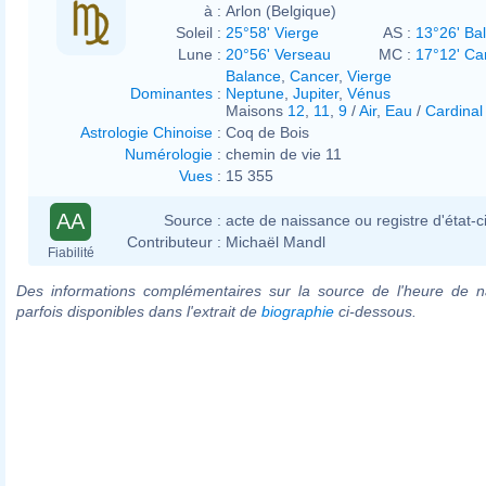
à :
Arlon (Belgique)
Soleil :
25°58' Vierge
AS :
13°26' Ba
Lune :
20°56' Verseau
MC :
17°12' Ca
Balance
,
Cancer
,
Vierge
Dominantes
:
Neptune
,
Jupiter
,
Vénus
Maisons
12
,
11
,
9
/
Air
,
Eau
/
Cardinal
Astrologie Chinoise
:
Coq de Bois
Numérologie
:
chemin de vie 11
Vues
:
15 355
AA
Source :
acte de naissance ou registre d'état-ci
Contributeur :
Michaël Mandl
Fiabilité
Des informations complémentaires sur la source de l'heure de n
parfois disponibles dans l'extrait de
biographie
ci-dessous.