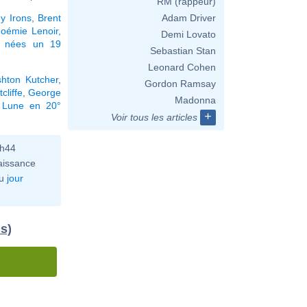
RM (rappeur)
y Irons
,
Brent
Adam Driver
oémie Lenoir
,
Demi Lovato
és nées un 19
Sebastian Stan
Leonard Cohen
hton Kutcher
,
Gordon Ramsay
cliffe
,
George
Madonna
a Lune en 20°
+
Voir tous les articles
0h44
aissance
u
jour
s)