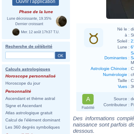
Phase de la lune
Lune décroissante, 19.35%
Dernier croissant
Né le :
d
Mer. 12 août 17h37 T.U.
à :
S
Soleil :
2
Recherche de célébrité
Lune :
6
S
Dominantes
:
S
M
Astrologie Chinoise
:
C
Calculs astrologiques
Numérologie
:
c
Horoscope personnalisé
Taille :
C
Horoscope du jour
Vues
:
3
Personnalité
A
Ascendant et thème astral
Source :
d
Contributeur :
P
Signe et Ascendant
Fiabilité
Atlas astrologique gratuit
Des informations complé
Calcul de l'élément dominant
naissance sont parfois di
Les 360 degrés symboliques
dessous.