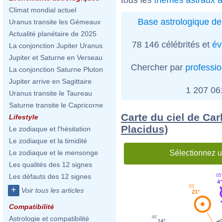
Climat mondial actuel
Base astrologique de
Uranus transite les Gémeaux
Actualité planétaire de 2025
78 146 célébrités et
év
La conjonction Jupiter Uranus
Jupiter et Saturne en Verseau
Chercher par
professi
La conjonction Saturne Pluton
Jupiter arrive en Sagittaire
1 207 0
Uranus transite le Taureau
Saturne transite le Capricorne
Carte du ciel de Car
Lifestyle
Placidus)
Le zodiaque et l'hésitation
Le zodiaque et la timidité
Sélectionnez u
Le zodiaque et le mensonge
Les qualités des 12 signes
Les défauts des 12 signes
05'
4
55'
+
Voir tous les articles
21°
Compatibilité
46'
Astrologie et compatibilité
14°