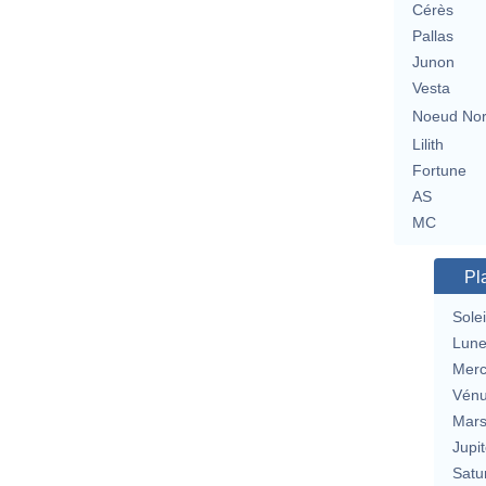
Cérès
Pallas
Junon
Vesta
Noeud No
Lilith
Fortune
AS
MC
Pl
Solei
Lun
Merc
Vén
Mar
Jupit
Satu