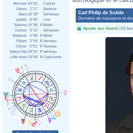
Mercure
29°02'
Cancer
Vénus
2°17'
Balance
Carl Philip de Suède
Mars
28°29'
Gémeaux
Données de naissance et dom
Jupiter
8°45'
Lion
Saturne
14°36'
Я
Bélier
Ajouter aux favoris
(16 fan
Uranus
5°15'
Gémeaux
Neptune
4°08'
Я
Bélier
Pluton
3°59'
Я
Verseau
Chiron
0°51'
Я
Taureau
Nœud vrai
29°52'
Я
Verseau
Lilith vraie
19°08'
Я
Capricorne