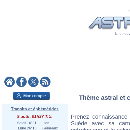
Une nouve
Thème astral et c
Transits et éphémérides
Prenez connaissance 
9 août, 01h37 T.U.
Suède avec sa carte
Soleil
16°31'
Lion
Lune
26°15'
Gémeaux
astrologique et le calc