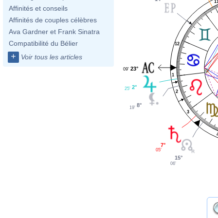
1
Affinités et conseils
Affinités de couples célèbres
Ava Gardner et Frank Sinatra
Compatibilité du Bélier
12
+
Voir tous les articles
23°
09'
1
2°
25'
2
8°
19'
3
7°
05'
15°
06'