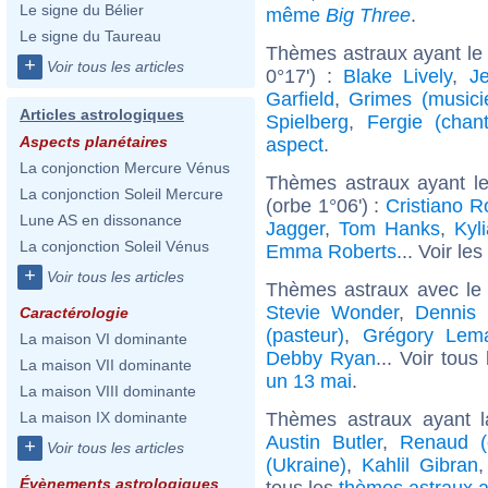
Le signe du Bélier
même
Big Three
.
Le signe du Taureau
Thèmes astraux ayant le
+
Voir tous les articles
0°17') :
Blake Lively
,
J
Garfield
,
Grimes (musici
Articles astrologiques
Spielberg
,
Fergie (chan
Aspects planétaires
aspect
.
La conjonction Mercure Vénus
Thèmes astraux ayant l
La conjonction Soleil Mercure
(orbe 1°06') :
Cristiano R
Lune AS en dissonance
Jagger
,
Tom Hanks
,
Kyl
La conjonction Soleil Vénus
Emma Roberts
... Voir les
+
Voir tous les articles
Thèmes astraux avec le
Stevie Wonder
,
Dennis
Caractérologie
(pasteur)
,
Grégory Lema
La maison VI dominante
Debby Ryan
... Voir tous
La maison VII dominante
un 13 mai
.
La maison VIII dominante
Thèmes astraux ayant l
La maison IX dominante
Austin Butler
,
Renaud (
+
Voir tous les articles
(Ukraine)
,
Kahlil Gibran
Évènements astrologiques
tous les
thèmes astraux a