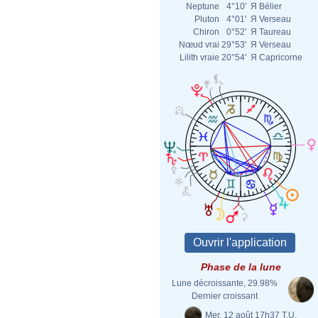
Neptune
4°10'
Я
Bélier
Pluton
4°01'
Я
Verseau
Chiron
0°52'
Я
Taureau
Nœud vrai
29°53'
Я
Verseau
Lilith vraie
20°54'
Я
Capricorne
Phase de la lune
Lune décroissante, 29.98%
Dernier croissant
Mer. 12 août 17h37 T.U.