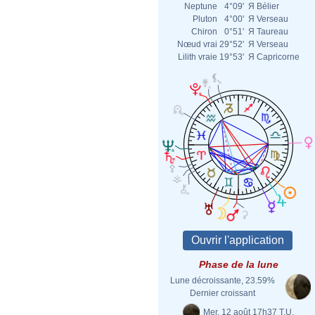
Neptune
4°09'
Я
Bélier
Pluton
4°00'
Я
Verseau
Chiron
0°51'
Я
Taureau
Nœud vrai
29°52'
Я
Verseau
Lilith vraie
19°53'
Я
Capricorne
Phase de la lune
Lune décroissante, 23.59%
Dernier croissant
Mer. 12 août 17h37 T.U.