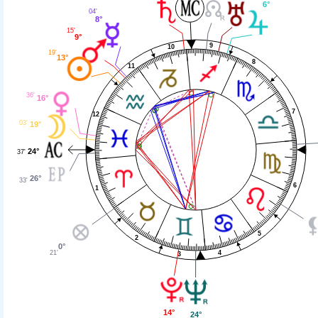
6°
04'
8°
15'
9°
9
10
19'
13°
8
11
36'
16°
7
12
03'
19°
24°
37'
26°
33'
6
1
5
2
0°
4
21'
3
14°
24°