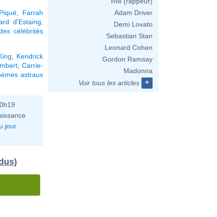
RM (rappeur)
Piqué
,
Farrah
Adam Driver
ard d'Estaing
,
Demi Lovato
es célébrités
Sebastian Stan
Leonard Cohen
King
,
Kendrick
Gordon Ramsay
ambert
,
Carrie-
Madonna
hèmes astraux
+
Voir tous les articles
10h19
aissance
u
jour
idus)