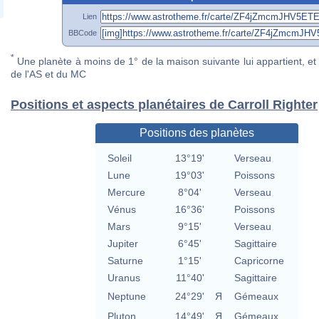
Lien
BBCode
*
Une planète à moins de 1° de la maison suivante lui appartient, et 
de l'AS et du MC
Positions et aspects planétaires de Carroll Righter
Positions des planètes
Soleil
13°19'
Verseau
Lune
19°03'
Poissons
Mercure
8°04'
Verseau
Vénus
16°36'
Poissons
Mars
9°15'
Verseau
Jupiter
6°45'
Sagittaire
Saturne
1°15'
Capricorne
Uranus
11°40'
Sagittaire
Neptune
24°29'
Я
Gémeaux
Pluton
14°49'
Я
Gémeaux