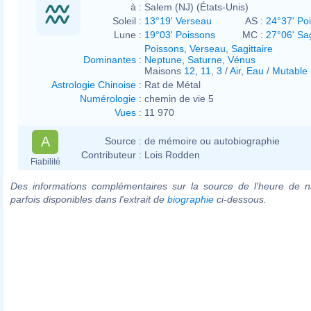
à :
Salem (NJ) (États-Unis)
Soleil :
13°19' Verseau
AS :
24°37' Po
Lune :
19°03' Poissons
MC :
27°06' Sag
Poissons
,
Verseau
,
Sagittaire
Dominantes
:
Neptune
,
Saturne
,
Vénus
Maisons
12
,
11
,
3
/
Air
,
Eau
/
Mutable
Astrologie Chinoise
:
Rat de Métal
Numérologie
:
chemin de vie 5
Vues
:
11 970
A
Source :
de mémoire ou autobiographie
Contributeur :
Lois Rodden
Fiabilité
Des informations complémentaires sur la source de l'heure de n
parfois disponibles dans l'extrait de
biographie
ci-dessous.