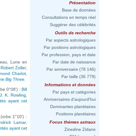
Présentation
Base de données
Consultations en temps réel
Suggérer des célébrités
Outils de recherche
Par aspects astrologiques
Par positions astrologiques
Par profession, pays et date
seau, Lune en
Par date de naissance
,
Robert Zoller
,
Par anniversaire
(78 146)
mond Charlot
,
Par taille
(36 779)
ême
Big Three
.
Informations et données
be 0°08') :
Bill
Par pays et catégories
J. K. Rowling
,
Anniversaires d'aujourd'hui
ités ayant cet
Dominantes planétaires
Positions planétaires
orbe 1°10') :
Focus thèmes astraux
ndrick Lamar
,
rités ayant cet
Zinedine Zidane