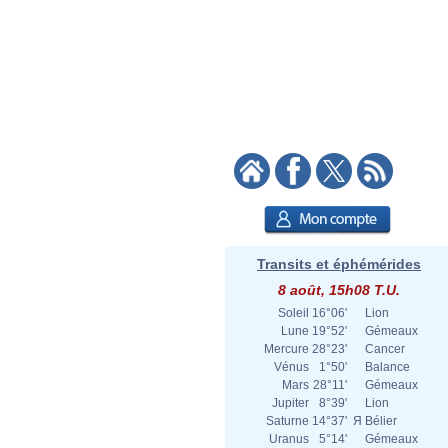
Transits et éphémérides
8 août, 15h08 T.U.
Soleil
16°06'
Lion
Lune
19°52'
Gémeaux
Mercure
28°23'
Cancer
Vénus
1°50'
Balance
Mars
28°11'
Gémeaux
Jupiter
8°39'
Lion
Saturne
14°37'
Я
Bélier
Uranus
5°14'
Gémeaux