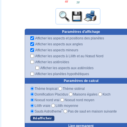
49'
29'
Paramètres d'affichage
Afficher les aspects et positions des planètes
Afficher les aspects aux angles
Afficher les aspects mineurs
Afficher les aspects à Lilith et au Nœud Nord
Afficher les astéroïdes
Afficher les aspects aux astéroïdes
Afficher les planètes hypothétiques
Paramètres de calcul
Thème tropical
Thème sidéral
Domification Placidus
Maisons égales
Koch
Noeud nord vrai
Noeud nord moyen
Lilith vraie
Lilith moyenne
*
Sauts Astrotheme
Pas de saut en maison suivante
Lien permanent