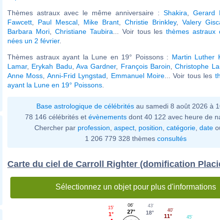
Thèmes astraux avec le même anniversaire :
Shakira
,
Gerard 
Fawcett
,
Paul Mescal
,
Mike Brant
,
Christie Brinkley
,
Valery Gisc
Barbara Mori
,
Christiane Taubira
... Voir tous les
thèmes astraux d
nées un 2 février
.
Thèmes astraux ayant la Lune en 19° Poissons :
Martin Luther 
Lamar
,
Erykah Badu
,
Ava Gardner
,
François Baroin
,
Christophe L
Anne Moss
,
Anni-Frid Lyngstad
,
Emmanuel Moire
... Voir tous les
t
ayant la Lune en 19° Poissons
.
Base astrologique de célébrités
au samedi 8 août 2026 à 
78 146 célébrités et
évènements
dont 40 122 avec heure de n
Chercher par
profession
,
aspect
,
position
,
catégorie
,
date
o
1 206 779 328 thèmes
consultés
Carte du ciel de Carroll Righter (domification Plac
Sélectionnez un objet pour plus d'informations
06'
43'
15'
40'
27°
18°
1°
11°
45'