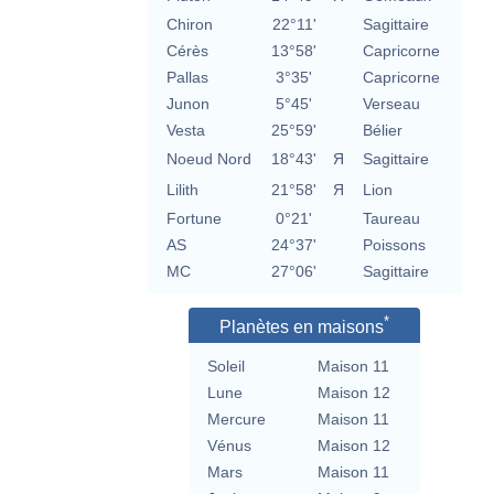
Chiron
22°11'
Sagittaire
Cérès
13°58'
Capricorne
Pallas
3°35'
Capricorne
Junon
5°45'
Verseau
Vesta
25°59'
Bélier
Noeud Nord
18°43'
Я
Sagittaire
Lilith
21°58'
Я
Lion
Fortune
0°21'
Taureau
AS
24°37'
Poissons
MC
27°06'
Sagittaire
*
Planètes en maisons
Soleil
Maison 11
Lune
Maison 12
Mercure
Maison 11
Vénus
Maison 12
Mars
Maison 11