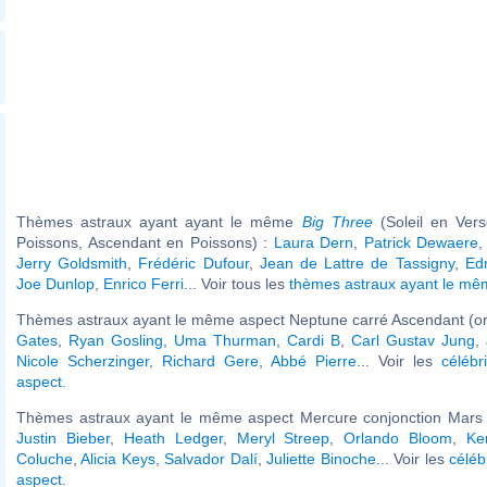
Thèmes astraux ayant ayant le même
Big Three
(Soleil en Ver
Poissons, Ascendant en Poissons) :
Laura Dern
,
Patrick Dewaere
Jerry Goldsmith
,
Frédéric Dufour
,
Jean de Lattre de Tassigny
,
Ed
Joe Dunlop
,
Enrico Ferri
... Voir tous les
thèmes astraux ayant le m
Thèmes astraux ayant le même aspect Neptune carré Ascendant (or
Gates
,
Ryan Gosling
,
Uma Thurman
,
Cardi B
,
Carl Gustav Jung
,
Nicole Scherzinger
,
Richard Gere
,
Abbé Pierre
... Voir les
célébr
aspect
.
Thèmes astraux ayant le même aspect Mercure conjonction Mars (
Justin Bieber
,
Heath Ledger
,
Meryl Streep
,
Orlando Bloom
,
Ke
Coluche
,
Alicia Keys
,
Salvador Dalí
,
Juliette Binoche
... Voir les
céléb
aspect
.