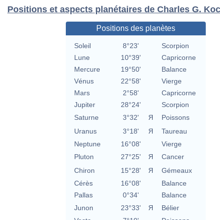
Positions et aspects planétaires de Charles G. Ko
Positions des planètes
Soleil
8°23'
Scorpion
Lune
10°39'
Capricorne
Mercure
19°50'
Balance
Vénus
22°58'
Vierge
Mars
2°58'
Capricorne
Jupiter
28°24'
Scorpion
Saturne
3°32'
Я
Poissons
Uranus
3°18'
Я
Taureau
Neptune
16°08'
Vierge
Pluton
27°25'
Я
Cancer
Chiron
15°28'
Я
Gémeaux
Cérès
16°08'
Balance
Pallas
0°34'
Balance
Junon
23°33'
Я
Bélier