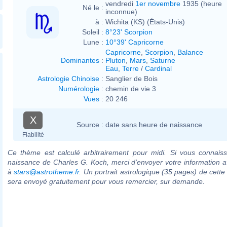
vendredi
1er novembre
1935 (heure
Né le :
inconnue)
à :
Wichita (KS) (États-Unis)
Soleil :
8°23' Scorpion
Lune :
10°39' Capricorne
Capricorne
,
Scorpion
,
Balance
Dominantes
:
Pluton
,
Mars
,
Saturne
Eau
,
Terre
/
Cardinal
Astrologie Chinoise
:
Sanglier de Bois
Numérologie
:
chemin de vie 3
Vues
:
20 246
X
Source :
date sans heure de naissance
Fiabilité
Ce thème est calculé arbitrairement pour midi. Si vous connaiss
naissance de Charles G. Koch, merci d'envoyer votre information 
à
stars@astrotheme.fr
. Un portrait astrologique (35 pages) de cette
sera envoyé gratuitement pour vous remercier, sur demande.