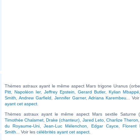
Thèmes astraux ayant le même aspect Mars trigone Uranus (orbe
Pitt
,
Napoléon Ier
,
Jeffrey Epstein
,
Gerard Butler
,
Kylian Mbappé
Smith
,
Andrew Garfield
,
Jennifer Garner
,
Adriana Karembeu
... Voi
ayant cet aspect
.
Thèmes astraux ayant le même aspect Mars sextile Saturne (
Timothée Chalamet
,
Drake (chanteur)
,
Jared Leto
,
Charlize Theron
du Royaume-Uni
,
Jean-Luc Mélenchon
,
Edgar Cayce
,
Florent
Smith
... Voir les
célébrités ayant cet aspect
.