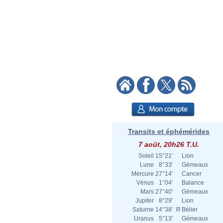
Transits et éphémérides
7 août, 20h26 T.U.
Soleil
15°21'
Lion
Lune
8°33'
Gémeaux
Mercure
27°14'
Cancer
Vénus
1°04'
Balance
Mars
27°40'
Gémeaux
Jupiter
8°29'
Lion
Saturne
14°38'
Я
Bélier
Uranus
5°13'
Gémeaux