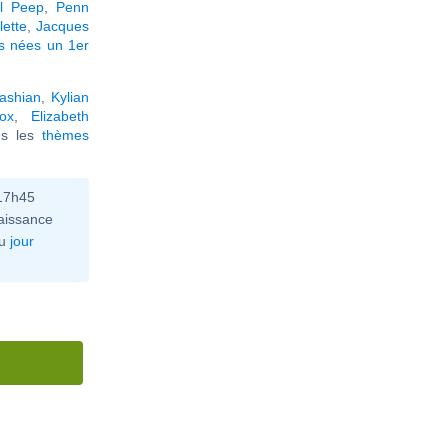
il Peep
,
Penn
lette
,
Jacques
és nées un 1er
ashian
,
Kylian
ox
,
Elizabeth
ous les
thèmes
 17h45
aissance
u
jour