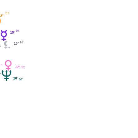
23'
8°
50'
19°
14'
16°
22°
58'
16°
08'