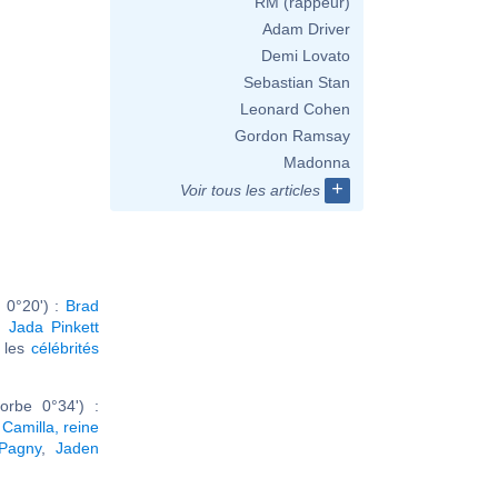
RM (rappeur)
Adam Driver
Demi Lovato
Sebastian Stan
Leonard Cohen
Gordon Ramsay
Madonna
+
Voir tous les articles
 0°20') :
Brad
,
Jada Pinkett
r les
célébrités
orbe 0°34') :
,
Camilla, reine
 Pagny
,
Jaden