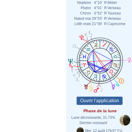
Neptune
4°10'
Я
Bélier
Pluton
4°01'
Я
Verseau
Chiron
0°52'
Я
Taureau
Nœud vrai
29°53'
Я
Verseau
Lilith vraie
21°09'
Я
Capricorne
Phase de la lune
Lune décroissante, 31.73%
Dernier croissant
Mer. 12 août 17h37 T.U.