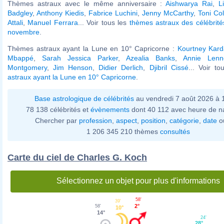
Thèmes astraux avec le même anniversaire :
Aishwarya Rai
,
L
Badgley
,
Anthony Kiedis
,
Fabrice Luchini
,
Jenny McCarthy
,
Toni Col
Attali
,
Manuel Ferrara
... Voir tous les
thèmes astraux des célébrit
novembre
.
Thèmes astraux ayant la Lune en 10° Capricorne :
Kourtney Kard
Mbappé
,
Sarah Jessica Parker
,
Azealia Banks
,
Annie Lenn
Montgomery
,
Jim Henson
,
Didier Derlich
,
Djibril Cissé
... Voir t
astraux ayant la Lune en 10° Capricorne
.
Base astrologique de célébrités
au vendredi 7 août 2026 à
78 138 célébrités et
évènements
dont 40 112 avec heure de n
Chercher par
profession
,
aspect
,
position
,
catégorie
,
date
o
1 206 345 210 thèmes
consultés
Carte du ciel de Charles G. Koch
Sélectionnez un objet pour plus d'informations
58'
39'
2°
58'
10°
14°
24'
28°