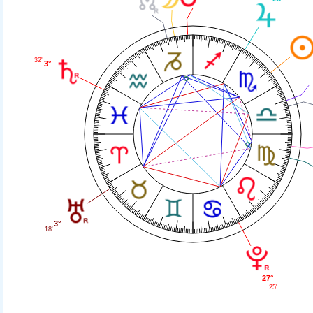
32'
3°
3°
18'
27°
25'