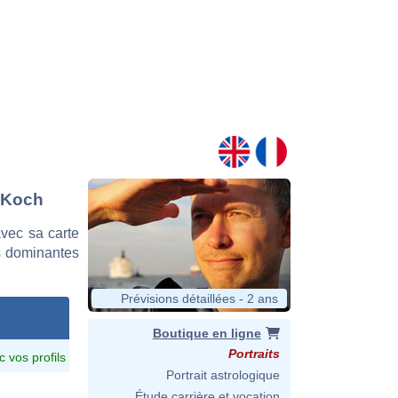
. Koch
vec sa carte
es dominantes
Prévisions détaillées - 2 ans
Boutique en ligne
Portraits
c vos profils
Portrait astrologique
Étude carrière et vocation