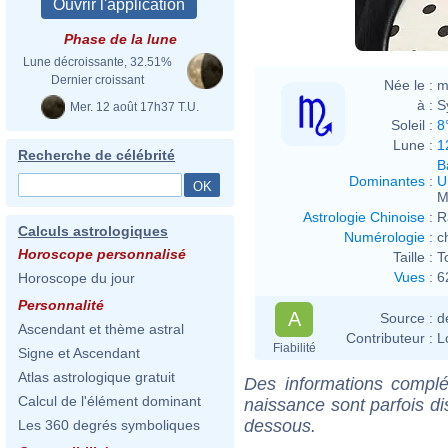
Phase de la lune
Lune décroissante, 32.51%
Dernier croissant
Née le :
m
à :
S
Mer. 12 août 17h37 T.U.
Soleil :
8
Lune :
1
Recherche de célébrité
B
Dominantes
:
U
M
Astrologie Chinoise
:
R
Calculs astrologiques
Numérologie
:
c
Horoscope personnalisé
Taille :
T
Vues
:
6
Horoscope du jour
Personnalité
A
Source :
d
Ascendant et thème astral
Contributeur :
L
Fiabilité
Signe et Ascendant
Atlas astrologique gratuit
Des informations complé
Calcul de l'élément dominant
naissance sont parfois di
dessous.
Les 360 degrés symboliques