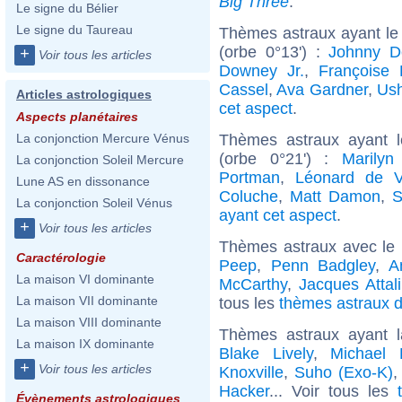
Big Three
.
Le signe du Bélier
Le signe du Taureau
Thèmes astraux ayant le
(orbe 0°13') :
Johnny D
+
Voir tous les articles
Downey Jr.
,
Françoise 
Cassel
,
Ava Gardner
,
Ush
Articles astrologiques
cet aspect
.
Aspects planétaires
Thèmes astraux ayant 
La conjonction Mercure Vénus
(orbe 0°21') :
Marilyn
La conjonction Soleil Mercure
Portman
,
Léonard de V
Lune AS en dissonance
Coluche
,
Matt Damon
,
S
La conjonction Soleil Vénus
ayant cet aspect
.
+
Voir tous les articles
Thèmes astraux avec le
Caractérologie
Peep
,
Penn Badgley
,
A
La maison VI dominante
McCarthy
,
Jacques Attali
La maison VII dominante
tous les
thèmes astraux d
La maison VIII dominante
Thèmes astraux ayant 
La maison IX dominante
Blake Lively
,
Michael 
+
Voir tous les articles
Knoxville
,
Suho (Exo-K)
Hacker
... Voir tous les
Évènements astrologiques