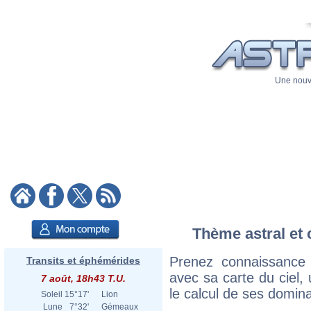
Une nouve
Thème astral et c
Prenez connaissance 
Transits et éphémérides
avec sa carte du ciel, 
7 août, 18h43 T.U.
le calcul de ses domina
Soleil
15°17'
Lion
Lune
7°32'
Gémeaux