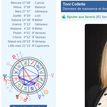
Mercure
27°08'
Cancer
Toni Collette
Vénus
0°59'
Balance
Données de naissance et dom
Mars
27°37'
Gémeaux
Jupiter
8°28'
Lion
Ajouter aux favoris
(81 fan
Saturne
14°38'
Я
Bélier
Uranus
5°13'
Gémeaux
Neptune
4°10'
Я
Bélier
Pluton
4°01'
Я
Verseau
Chiron
0°52'
Я
Taureau
Nœud vrai
29°53'
Я
Verseau
Lilith vraie
21°15'
Я
Capricorne
Eva R