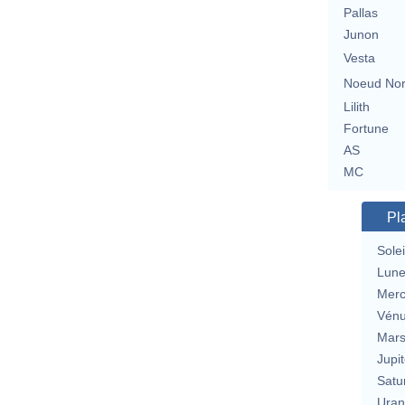
Pallas
Junon
Vesta
Noeud No
Lilith
Fortune
AS
MC
Pl
Solei
Lun
Merc
Vén
Mar
Jupit
Satu
Uran