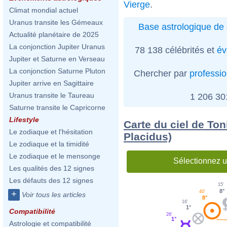
Vierge
.
Climat mondial actuel
Uranus transite les Gémeaux
Base astrologique de 
Actualité planétaire de 2025
La conjonction Jupiter Uranus
78 138 célébrités et
év
Jupiter et Saturne en Verseau
La conjonction Saturne Pluton
Chercher par
professi
Jupiter arrive en Sagittaire
Uranus transite le Taureau
1 206 3
Saturne transite le Capricorne
Lifestyle
Carte du ciel de Ton
Le zodiaque et l'hésitation
Placidus)
Le zodiaque et la timidité
Le zodiaque et le mensonge
Sélectionnez u
Les qualités des 12 signes
Les défauts des 12 signes
15'
8°
40'
+
Voir tous les articles
8°
16'
1°
Compatibilité
26'
1°
Astrologie et compatibilité