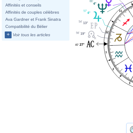
01'
4°
Affinités et conseils
11
57'
Affinités de couples célèbres
4°
Ava Gardner et Frank Sinatra
54'
13°
Compatibilité du Bélier
12
+
56'
19°
Voir tous les articles
27°
40'
1
2
3