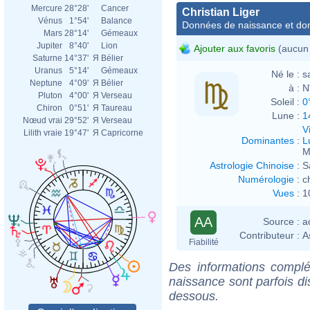
Mercure
28°28'
Cancer
Christian Liger
Vénus
1°54'
Balance
Données de naissance et dom
Mars
28°14'
Gémeaux
Jupiter
8°40'
Lion
Ajouter aux favoris
(aucun 
Saturne
14°37'
Я
Bélier
Uranus
5°14'
Gémeaux
Né le :
s
Neptune
4°09'
Я
Bélier
à :
N
Pluton
4°00'
Я
Verseau
Soleil :
0
Chiron
0°51'
Я
Taureau
Lune :
1
Nœud vrai
29°52'
Я
Verseau
V
Lilith vraie
19°47'
Я
Capricorne
Dominantes
:
L
M
Astrologie Chinoise
:
S
Numérologie
:
c
Vues
:
1
AA
Source :
a
Contributeur :
A
Fiabilité
Des informations complé
naissance sont parfois di
dessous.