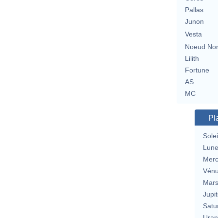
Pallas
Junon
Vesta
Noeud No
Lilith
Fortune
AS
MC
Pl
Solei
Lun
Merc
Vén
Mar
Jupit
Satu
Uran