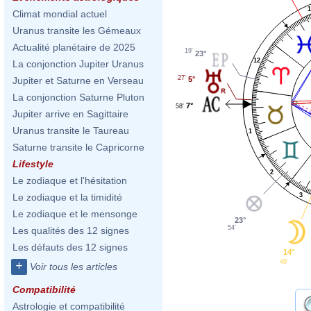
1
Climat mondial actuel
Uranus transite les Gémeaux
Actualité planétaire de 2025
19'
23°
12
La conjonction Jupiter Uranus
27'
5°
Jupiter et Saturne en Verseau
La conjonction Saturne Pluton
7°
58'
Jupiter arrive en Sagittaire
Uranus transite le Taureau
1
Saturne transite le Capricorne
Lifestyle
2
Le zodiaque et l'hésitation
3
Le zodiaque et la timidité
Le zodiaque et le mensonge
23°
54'
Les qualités des 12 signes
Les défauts des 12 signes
14°
49'
+
Voir tous les articles
Compatibilité
Astrologie et compatibilité