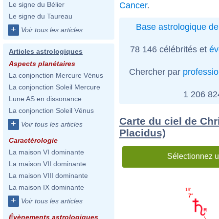
Cancer
.
Le signe du Bélier
Le signe du Taureau
Base astrologique de
+
Voir tous les articles
78 146 célébrités et
év
Articles astrologiques
Aspects planétaires
Chercher par
professi
La conjonction Mercure Vénus
La conjonction Soleil Mercure
1 206 8
Lune AS en dissonance
La conjonction Soleil Vénus
Carte du ciel de Chr
+
Voir tous les articles
Placidus)
Caractérologie
La maison VI dominante
Sélectionnez u
La maison VII dominante
La maison VIII dominante
La maison IX dominante
19'
7°
+
Voir tous les articles
Évènements astrologiques