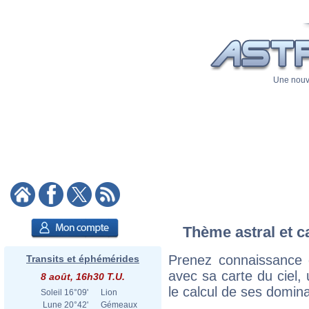
Une nouve
Thème astral et ca
Prenez connaissance d
Transits et éphémérides
avec sa carte du ciel, 
8 août, 16h30 T.U.
le calcul de ses domina
Soleil
16°09'
Lion
Lune
20°42'
Gémeaux