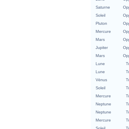
Saturne
Opp
Soleil
Opp
Pluton
Opp
Mercure
Opp
Mars
Opp
Jupiter
Opp
Mars
Opp
Lune
T
Lune
T
Vénus
T
Soleil
T
Mercure
T
Neptune
T
Neptune
T
Mercure
T
Soleil
T