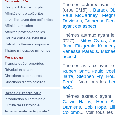
Compatibilité
Thèmes astraux ayant 
Compatibilité de couple
(orbe 0°15') :
Barack O
Affinités entre célébrités
Paul McCartney
,
Megh
Love Test avec des célébrités
Davidson
,
Catherine De
ayant cet aspect
.
Affinités amicales
Affinités professionnelles
Thèmes astraux ayant le
Double carte de synastrie
0°27') :
Miley Cyrus
,
Ju
Calcul du thème composite
John Fitzgerald Kenned
Thème mi-espace mi-temps
Vanessa Paradis
,
Michae
aspect
.
Prévisions
Transits et éphémérides
Thèmes astraux avec le
Révolution solaire
Rupert Grint
,
Paulo Coe
Directions secondaires
Jarre
,
Stephen Fry
,
Hou
Ferré
... Voir tous les
thè
Directions d'arcs solaires
août
.
Bases de l'astrologie
Thèmes astraux ayant 
Introduction à l'astrologie
Calvin Harris
,
Henri Sa
L'utilité de l'astrologie
Damiens
,
Bob Hope
,
Li
Astro sidérale ou tropicale ?
Collomb
... Voir tous le