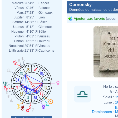
Mercure
26°49'
Cancer
Curnonsky
Vénus
0°46'
Balance
Données de naissance et dom
Mars
27°28'
Gémeaux
Jupiter
8°25'
Lion
Ajouter aux favoris
(aucun 
Saturne
14°38'
Я
Bélier
Uranus
5°12'
Gémeaux
Neptune
4°10'
Я
Bélier
Pluton
4°01'
Я
Verseau
Chiron
0°52'
Я
Taureau
Nœud vrai
29°54'
Я
Verseau
Lilith vraie
21°33'
Я
Capricorne
Né le :
s
à :
A
Soleil :
1
Lune :
1
B
Dominantes
:
M
M