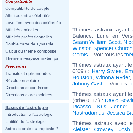
Compatibilité
Compatibilité de couple
Affinités entre célébrités
Love Test avec des célébrités
Thèmes astraux ayant
Affinités amicales
Balance, Lune en Vers
Affinités professionnelles
Seann William Scott
,
Nic
Double carte de synastrie
Winston Spencer Churchi
Calcul du thème composite
Gomis
... Voir tous les
thè
Thème mi-espace mi-temps
Thèmes astraux ayant le
Prévisions
0°09') :
Harry Styles
,
Em
Transits et éphémérides
Houston
,
Winona Ryder
,
Révolution solaire
Johnny Cash
... Voir les
c
Directions secondaires
Thèmes astraux ayant le
Directions d'arcs solaires
(orbe 0°17') :
David Bowi
Picasso
,
Kris Jenner
,
Bases de l'astrologie
Nostradamus
,
Jessica Bi
Introduction à l'astrologie
L'utilité de l'astrologie
Thèmes astraux avec l
Astro sidérale ou tropicale ?
Aleister Crowley
,
Josh 