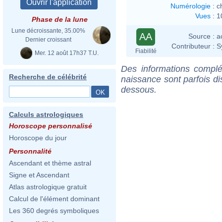
Numérologie
:
c
Vues
:
1
Phase de la lune
Lune décroissante, 35.00%
AA
Source :
a
Dernier croissant
Contributeur :
S
Fiabilité
Mer. 12 août 17h37 T.U.
Des informations complé
Recherche de célébrité
naissance sont parfois di
dessous.
Calculs astrologiques
Horoscope personnalisé
Horoscope du jour
Personnalité
Ascendant et thème astral
Signe et Ascendant
Atlas astrologique gratuit
Calcul de l'élément dominant
Les 360 degrés symboliques