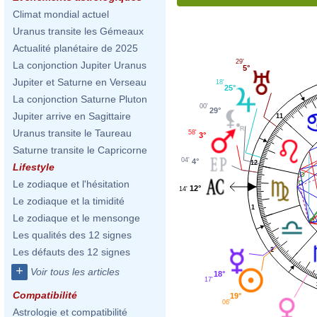
Climat mondial actuel
Uranus transite les Gémeaux
Actualité planétaire de 2025
29'
La conjonction Jupiter Uranus
5°
Jupiter et Saturne en Verseau
18'
25°
La conjonction Saturne Pluton
00'
29°
Jupiter arrive en Sagittaire
11
Uranus transite le Taureau
58'
3°
Saturne transite le Capricorne
04'
4°
12
Lifestyle
Le zodiaque et l'hésitation
12°
14'
Le zodiaque et la timidité
1
Le zodiaque et le mensonge
Les qualités des 12 signes
2
Les défauts des 12 signes
+
Voir tous les articles
18°
17'
Compatibilité
19°
06'
Astrologie et compatibilité