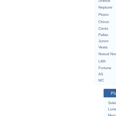
Uranus
Neptune
Pluton
Chiron
Cérès
Pallas
Junon
Vesta
Noeud No
Lilith
Fortune
AS
MC
Pl
Solei
Lun
Merc