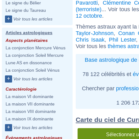
Pavarotti
,
Clémentine Cé
Le signe du Bélier
(terroriste)
... Voir tous le
Le signe du Taureau
12 octobre
.
+
Voir tous les articles
Thèmes astraux ayant la
Taylor-Johnson
,
Conan O
Articles astrologiques
Chris Isaak
,
Phil Lester
Aspects planétaires
Voir tous les
thèmes astr
La conjonction Mercure Vénus
La conjonction Soleil Mercure
Base astrologique de 
Lune AS en dissonance
La conjonction Soleil Vénus
78 122 célébrités et
év
+
Voir tous les articles
Chercher par
professi
Caractérologie
La maison VI dominante
1 206 1
La maison VII dominante
La maison VIII dominante
Carte du ciel de Cu
La maison IX dominante
+
Voir tous les articles
Sélectionnez u
Évènements astrologiques