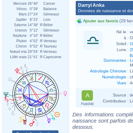
Mercure
26°40'
Cancer
Darryl Anka
Vénus
0°39'
Balance
Données de naissance et dom
Mars
27°24'
Gémeaux
Jupiter
8°23'
Lion
Ajouter aux favoris
(29 fan
Saturne
14°38'
Я
Bélier
Uranus
5°12'
Gémeaux
Né le :
v
Neptune
4°10'
Я
Bélier
à :
O
Pluton
4°02'
Я
Verseau
Soleil :
1
Chiron
0°52'
Я
Taureau
Lune :
2
Nœud vrai
29°54'
Я
Verseau
B
Lilith vraie
21°41'
Я
Capricorne
Dominantes
:
L
M
Astrologie Chinoise
:
L
Numérologie
:
c
Vues
:
4
A
Source :
d
Contributeur :
L
Fiabilité
Des informations complé
naissance sont parfois di
dessous.