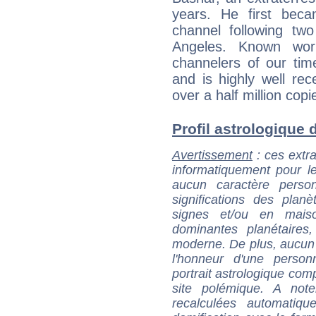
years. He first bec
channel following tw
Angeles. Known wor
channelers of our tim
and is highly well re
over a half million cop
Profil astrologique d
Avertissement
: ces extra
informatiquement pour le
aucun caractère perso
significations des pla
signes et/ou en maiso
dominantes planétaires,
moderne. De plus, aucun a
l'honneur d'une personn
portrait astrologique com
site polémique. A note
recalculées automatiq