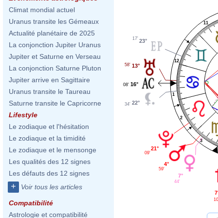
Climat mondial actuel
Uranus transite les Gémeaux
11
Actualité planétaire de 2025
17'
23°
La conjonction Jupiter Uranus
Jupiter et Saturne en Verseau
12
58'
13°
La conjonction Saturne Pluton
Jupiter arrive en Sagittaire
16°
08'
Uranus transite le Taureau
1
Saturne transite le Capricorne
22°
34'
Lifestyle
2
Le zodiaque et l'hésitation
Le zodiaque et la timidité
3
21°
Le zodiaque et le mensonge
09'
Les qualités des 12 signes
4°
59'
Les défauts des 12 signes
7°
44'
+
Voir tous les articles
7
10
Compatibilité
Astrologie et compatibilité