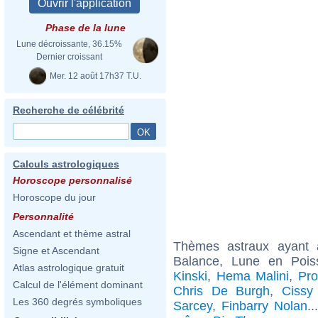
Phase de la lune
Lune décroissante, 36.15%
Dernier croissant
Mer. 12 août 17h37 T.U.
Recherche de célébrité
Calculs astrologiques
Horoscope personnalisé
Horoscope du jour
Personnalité
Ascendant et thème astral
Thèmes astraux ayant
Signe et Ascendant
Balance, Lune en Poi
Atlas astrologique gratuit
Kinski
,
Hema Malini
,
Pr
Calcul de l'élément dominant
Chris De Burgh
,
Cissy
Les 360 degrés symboliques
Sarcey
,
Finbarry Nolan
.