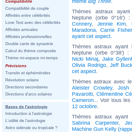
même
Big Three
.
Compatibilité
Compatibilité de couple
Thèmes astraux ayant 
Affinités entre célébrités
Neptune (orbe 0°16') 
Love Test avec des célébrités
Connery
,
Jennie Kim
,
Maradona
,
Carrie Fishe
Affinités amicales
ayant cet aspect
.
Affinités professionnelles
Double carte de synastrie
Thèmes astraux ayant 
Calcul du thème composite
Neptune (orbe 0°38') :
Thème mi-espace mi-temps
Nicki Minaj
,
Jake Gyllen
Olivia Rodrigo
,
Jeff Buck
Prévisions
cet aspect
.
Transits et éphémérides
Révolution solaire
Thèmes astraux avec l
Directions secondaires
Aleister Crowley
,
Josh 
Pavarotti
,
Clémentine Cél
Directions d'arcs solaires
Cameron
... Voir tous le
12 octobre
.
Bases de l'astrologie
Introduction à l'astrologie
Thèmes astraux ayant
L'utilité de l'astrologie
Sabrina Carpenter
,
Je
Astro sidérale ou tropicale ?
Machine Gun Kelly (rapp