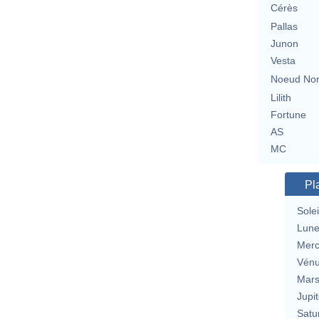
Cérès
Pallas
Junon
Vesta
Noeud No
Lilith
Fortune
AS
MC
Pl
Solei
Lun
Merc
Vén
Mar
Jupit
Satu