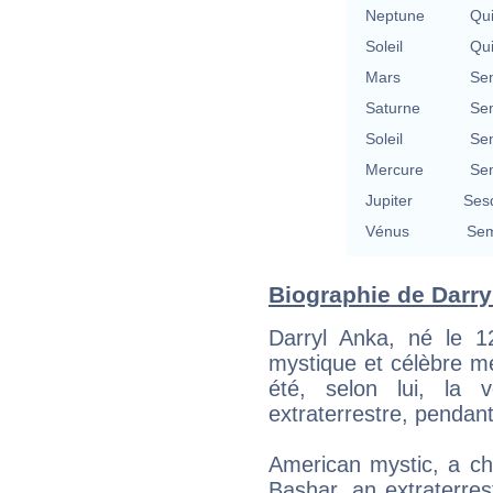
Neptune
Qu
Soleil
Qu
Mars
Se
Saturne
Se
Soleil
Se
Mercure
Se
Jupiter
Ses
Vénus
Sem
Biographie de Darryl
Darryl Anka, né le 
mystique et célèbre m
été, selon lui, la 
extraterrestre, pendan
American mystic, a ch
Bashar, an extraterres