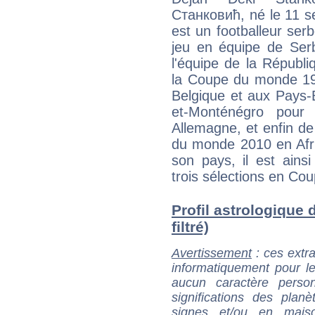
Станковић, né le 11 s
est un footballeur se
jeu en équipe de Serbi
l'équipe de la Républi
la Coupe du monde 19
Belgique et aux Pays-B
et-Monténégro pou
Allemagne, et enfin de
du monde 2010 en Afriq
son pays, il est ainsi
trois sélections en Co
Profil astrologique 
filtré)
Avertissement
: ces extra
informatiquement pour le
aucun caractère perso
significations des pla
signes et/ou en maiso