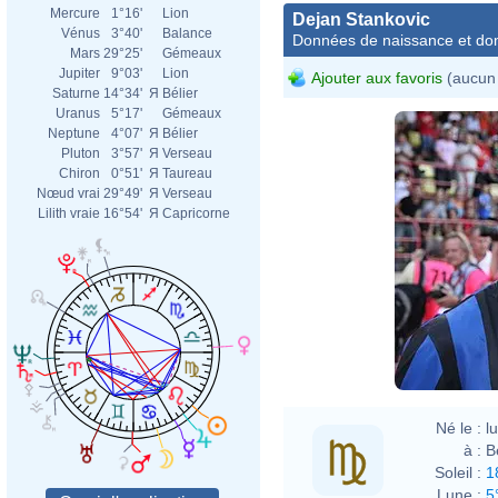
Mercure
1°16'
Lion
Dejan Stankovic
Vénus
3°40'
Balance
Données de naissance et dom
Mars
29°25'
Gémeaux
Jupiter
9°03'
Lion
Ajouter aux favoris
(aucun 
Saturne
14°34'
Я
Bélier
Uranus
5°17'
Gémeaux
Neptune
4°07'
Я
Bélier
Pluton
3°57'
Я
Verseau
Chiron
0°51'
Я
Taureau
Nœud vrai
29°49'
Я
Verseau
Lilith vraie
16°54'
Я
Capricorne
Né le :
l
à :
B
Soleil :
1
Lune :
5