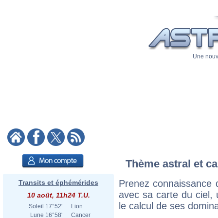
Une nouve
Thème astral et ca
Prenez connaissance d
Transits et éphémérides
avec sa carte du ciel, 
10 août, 11h24 T.U.
le calcul de ses domina
Soleil
17°52'
Lion
Lune
16°58'
Cancer