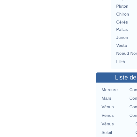
Pluton
Chiron
Cérès
Pallas
Junon
Vesta
Noeud No
Lilith
Liste de
Mercure
Con
Mars
Con
Vénus
Con
Vénus
Con
Vénus
Soleil