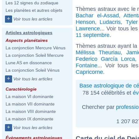
Les 12 signes du zodiaque
Thèmes astraux avec le 
Les planètes et autres objets
Bachar el-Assad
,
Atten
+
Voir tous les articles
Henson
,
Ludacris
,
Tyler
Lawrence
... Voir tous le
Articles astrologiques
11 septembre
.
Aspects planétaires
Thèmes astraux ayant la
La conjonction Mercure Vénus
Mélissa Theuriau
,
Jami
La conjonction Soleil Mercure
Federico García Lorca
Lune AS en dissonance
Fontaine
... Voir tous le
La conjonction Soleil Vénus
Capricorne
.
+
Voir tous les articles
Base astrologique de cé
Caractérologie
78 154 célébrités et
év
La maison VI dominante
La maison VII dominante
Chercher par
professi
La maison VIII dominante
La maison IX dominante
1 207 8
+
Voir tous les articles
Carte du ciel de De
Évènements astrologiques