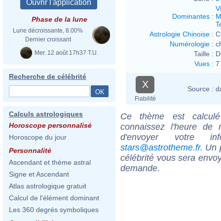
V
Dominantes
:
M
Phase de la lune
T
Lune décroissante, 8.00%
Astrologie Chinoise
:
C
Dernier croissant
Numérologie
:
c
Mer. 12 août 17h37 T.U.
Taille :
D
Vues
:
7
Recherche de célébrité
X
Source :
d
Fiabilité
Calculs astrologiques
Ce thème est calculé 
Horoscope personnalisé
connaissez l'heure de 
d'envoyer votre i
Horoscope du jour
stars@astrotheme.fr
. Un 
Personnalité
célébrité vous sera envoy
Ascendant et thème astral
demande.
Signe et Ascendant
Atlas astrologique gratuit
Calcul de l'élément dominant
Les 360 degrés symboliques