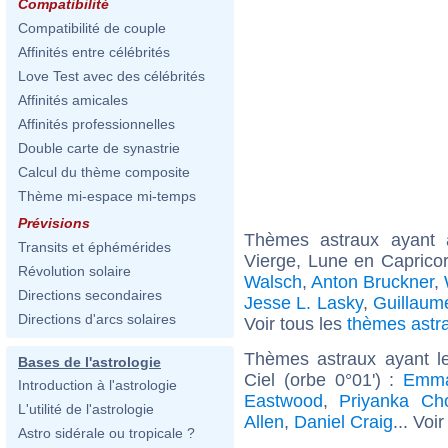
Compatibilité
Compatibilité de couple
Affinités entre célébrités
Love Test avec des célébrités
Affinités amicales
Affinités professionnelles
Double carte de synastrie
Calcul du thème composite
Thème mi-espace mi-temps
Prévisions
Thèmes astraux ayant
Transits et éphémérides
Vierge, Lune en Caprico
Révolution solaire
Walsch
,
Anton Bruckner
,
Directions secondaires
Jesse L. Lasky
,
Guillaum
Directions d'arcs solaires
Voir tous les
thèmes astr
Thèmes astraux ayant l
Bases de l'astrologie
Ciel (orbe 0°01') :
Emma
Introduction à l'astrologie
Eastwood
,
Priyanka Ch
L'utilité de l'astrologie
Allen
,
Daniel Craig
... Voi
Astro sidérale ou tropicale ?