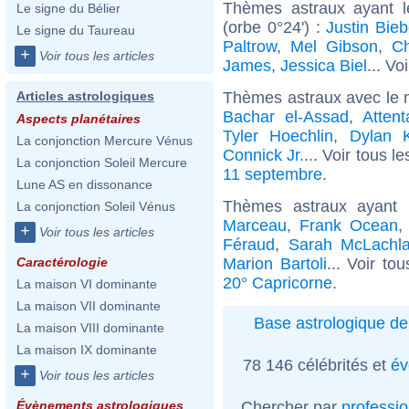
Thèmes astraux ayant 
Le signe du Bélier
(orbe 0°24') :
Justin Bieb
Le signe du Taureau
Paltrow
,
Mel Gibson
,
Ch
+
Voir tous les articles
James
,
Jessica Biel
... Vo
Thèmes astraux avec le 
Articles astrologiques
Bachar el-Assad
,
Atten
Aspects planétaires
Tyler Hoechlin
,
Dylan K
La conjonction Mercure Vénus
Connick Jr.
... Voir tous l
La conjonction Soleil Mercure
11 septembre
.
Lune AS en dissonance
Thèmes astraux ayant 
La conjonction Soleil Vénus
Marceau
,
Frank Ocean
+
Voir tous les articles
Féraud
,
Sarah McLachl
Marion Bartoli
... Voir to
Caractérologie
20° Capricorne
.
La maison VI dominante
La maison VII dominante
Base astrologique de
La maison VIII dominante
La maison IX dominante
78 146 célébrités et
év
+
Voir tous les articles
Chercher par
professi
Évènements astrologiques