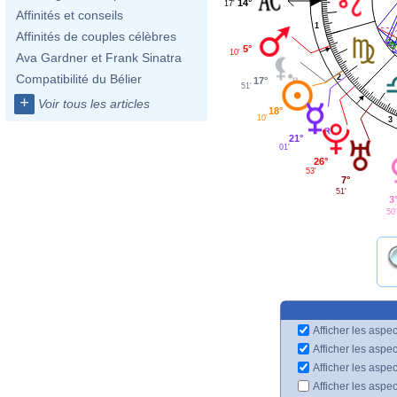
14°
17'
Affinités et conseils
1
Affinités de couples célèbres
5°
10'
Ava Gardner et Frank Sinatra
Compatibilité du Bélier
2
17°
51'
+
Voir tous les articles
18°
10'
3
21°
01'
26°
53'
7°
51'
3
50
Afficher les aspec
Afficher les aspe
Afficher les aspe
Afficher les aspe