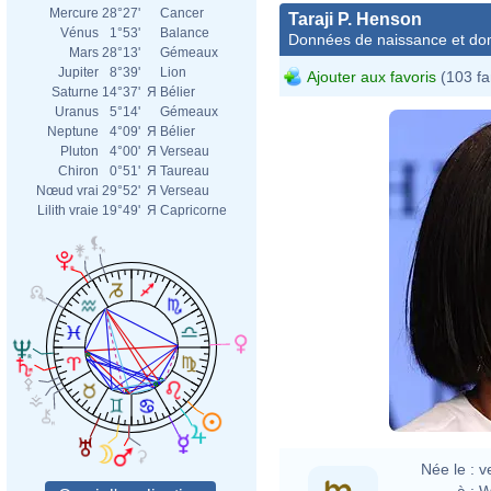
Mercure
28°27'
Cancer
Taraji P. Henson
Vénus
1°53'
Balance
Données de naissance et dom
Mars
28°13'
Gémeaux
Jupiter
8°39'
Lion
Ajouter aux favoris
(103 fa
Saturne
14°37'
Я
Bélier
Uranus
5°14'
Gémeaux
Neptune
4°09'
Я
Bélier
Pluton
4°00'
Я
Verseau
Chiron
0°51'
Я
Taureau
Nœud vrai
29°52'
Я
Verseau
Lilith vraie
19°49'
Я
Capricorne
Née le :
v
à :
W