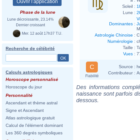
Soleil :
1
Phase de la lune
Lune :
2
V
Lune décroissante, 23.14%
Dominantes
:
J
Dernier croissant
M
Mer. 12 août 17h37 T.U.
Astrologie Chinoise
:
C
Numérologie
:
c
Taille :
T
Recherche de célébrité
Vues
:
7
C
Source :
h
Calculs astrologiques
Contributeur :
A
Fiabilité
Horoscope personnalisé
Des informations complé
Horoscope du jour
naissance sont parfois di
Personnalité
dessous.
Ascendant et thème astral
Signe et Ascendant
Atlas astrologique gratuit
Calcul de l'élément dominant
Les 360 degrés symboliques