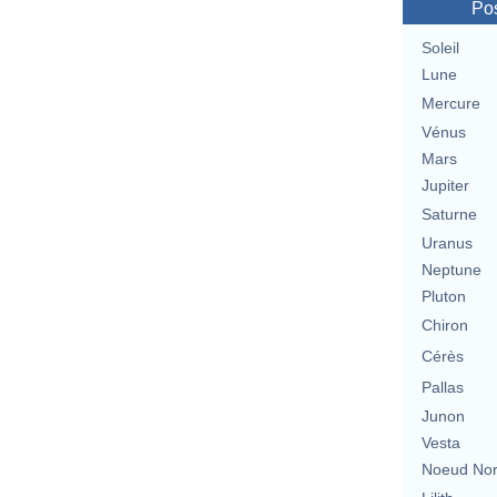
Pos
Soleil
Lune
Mercure
Vénus
Mars
Jupiter
Saturne
Uranus
Neptune
Pluton
Chiron
Cérès
Pallas
Junon
Vesta
Noeud No