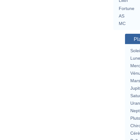
Lilith
Fortune
AS
MC
Pl
Solei
Lun
Merc
Vén
Mar
Jupit
Satu
Uran
Nept
Plut
Chir
Cérè